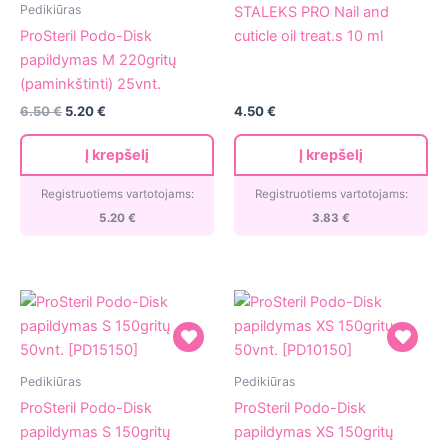
ProSteril
PRO
Pedikiūras
STALEKS PRO Nail and
Podo-
Nail
ProSteril Podo-Disk
cuticle oil treat.s 10 ml
Disk
and
papildymas M 220gritų
papildymas
cuticle
(paminkštinti) 25vnt.
M
oil
6.50
€
5.20
€
4.50
€
220gritų
treat.s
(paminkštinti)
10
Į krepšelį
Į krepšelį
25vnt.
ml
Registruotiems vartotojams:
Registruotiems vartotojams:
5.20
€
3.83
€
ProSteril
ProSteril
Pedikiūras
Pedikiūras
Podo-
Podo-
ProSteril Podo-Disk
ProSteril Podo-Disk
Disk
Disk
papildymas S 150gritų
papildymas XS 150gritų
papildymas
papildymas