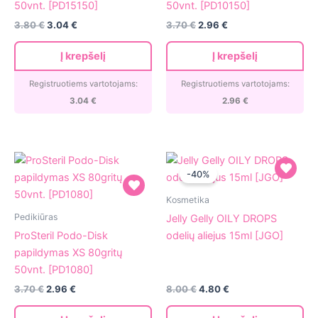
50vnt. [PD15150]
50vnt. [PD10150]
S
XS
3.80
€
3.04
€
3.70
€
2.96
€
150gritų
150gritų
50vnt.
50vnt.
Į krepšelį
Į krepšelį
[PD15150]
[PD10150]
Registruotiems vartotojams:
Registruotiems vartotojams:
3.04
€
2.96
€
-40%
Jelly
Kosmetika
ProSteril
Gelly
Pedikiūras
Jelly Gelly OILY DROPS
Podo-
OILY
ProSteril Podo-Disk
odelių aliejus 15ml [JGO]
Disk
DROPS
papildymas XS 80gritų
papildymas
odelių
50vnt. [PD1080]
XS
aliejus
Original
Current
3.70
€
2.96
€
8.00
€
4.80
€
80gritų
15ml
price
price
50vnt.
[JGO]
was:
is: