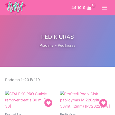
Pereiti
44.10
€
prie
turinio
PEDIKIŪRAS
Pradinis
Pedikiūras
Rūšiuojama
Rodoma 1–20 iš 119
pagal
naujausią
STALEKS
ProSteril
Kosmetika
Pedikiūras