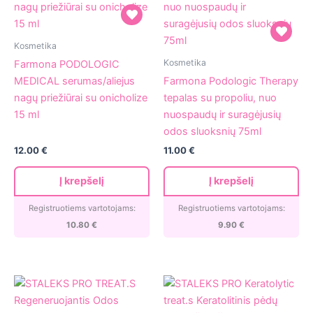
Farmona
Kosmetika
PODOLOGIC
Farmona
Kosmetika
Farmona PODOLOGIC
MEDICAL
Podologic
MEDICAL serumas/aliejus
Farmona Podologic Therapy
serumas/aliejus
Therapy
nagų priežiūrai su onicholize
tepalas su propoliu, nuo
nagų
tepalas
15 ml
nuospaudų ir suragėjusių
priežiūrai
su
odos sluoksnių 75ml
su
propoliu,
12.00
€
11.00
€
onicholize
nuo
15
nuospaudų
Į krepšelį
Į krepšelį
ml
ir
suragėjusių
Registruotiems vartotojams:
Registruotiems vartotojams:
odos
10.80
€
9.90
€
sluoksnių
75ml