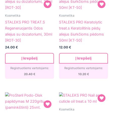
STALEKS
STALEKS
Kosmetika
Kosmetika
PRO
PRO
STALEKS PRO TREAT.S
STALEKS PRO Keratolytic
TREAT.S
Keratolytic
Regeneruojantis Odos
treat.s Keratolitinis pėdų
Regeneruojantis
treat.s
aliejus su dozatoriumi, 30ml
aliejus šiurkčioms pėdoms
Odos
Keratolitinis
[ROT-30]
50ml [KT-50]
aliejus
pėdų
24.00
€
12.00
€
su
aliejus
dozatoriumi,
šiurkčioms
Į krepšelį
Į krepšelį
30ml
pėdoms
[ROT-
50ml
Registruotiems vartotojams:
Registruotiems vartotojams:
30]
[KT-
20.40
€
10.20
€
50]
STALEKS
Kosmetika