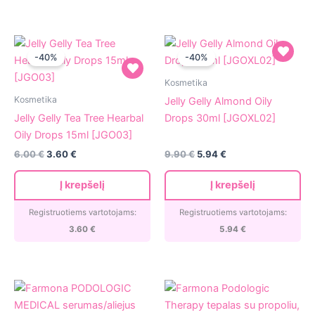
-40%
-40%
Jelly
Kosmetika
Jelly
Gelly
Kosmetika
Jelly Gelly Almond Oily
Gelly
Almond
Jelly Gelly Tea Tree Hearbal
Drops 30ml [JGOXL02]
Tea
Oily
Oily Drops 15ml [JGO03]
Tree
Drops
Original
Current
Original
Current
6.00
€
3.60
€
9.90
€
5.94
€
Hearbal
30ml
price
price
price
price
Oily
[JGOXL02]
was:
is:
was:
is:
Į krepšelį
Į krepšelį
6.00 €.
3.60 €.
9.90 €.
5.94 €.
Drops
15ml
Registruotiems vartotojams:
Registruotiems vartotojams:
[JGO03]
3.60
€
5.94
€