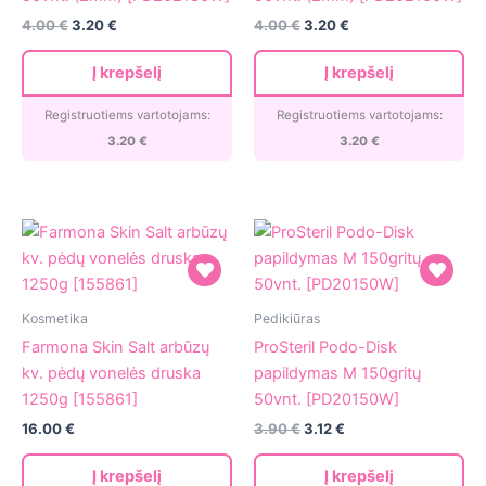
M
M
4.00
€
3.20
€
4.00
€
3.20
€
180gritų
100gritų
50vnt.
50vnt.
Į krepšelį
Į krepšelį
(2mm)
(2mm)
[PD202180W]
[PD202100W]
Registruotiems vartotojams:
Registruotiems vartotojams:
3.20
€
3.20
€
Farmona
ProSteril
Kosmetika
Pedikiūras
Skin
Podo-
Farmona Skin Salt arbūzų
ProSteril Podo-Disk
Salt
Disk
kv. pėdų vonelės druska
papildymas M 150gritų
arbūzų
papildymas
1250g [155861]
50vnt. [PD20150W]
kv.
M
16.00
€
3.90
€
3.12
€
pėdų
150gritų
vonelės
50vnt.
Į krepšelį
Į krepšelį