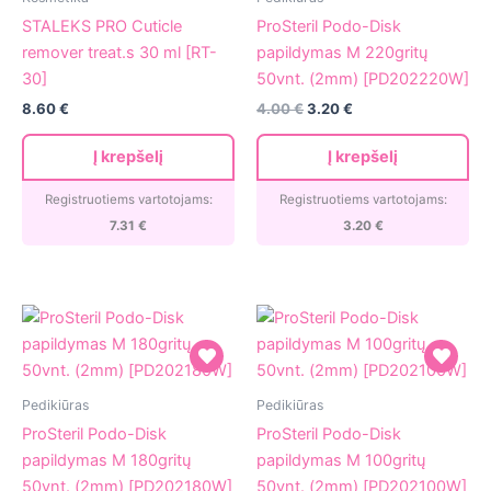
PRO
Podo-
STALEKS PRO Cuticle
ProSteril Podo-Disk
Cuticle
Disk
remover treat.s 30 ml [RT-
papildymas M 220gritų
remover
papildymas
30]
50vnt. (2mm) [PD202220W]
treat.s
M
8.60
€
4.00
€
3.20
€
30
220gritų
ml
50vnt.
Į krepšelį
Į krepšelį
[RT-
(2mm)
30]
[PD202220W]
Registruotiems vartotojams:
Registruotiems vartotojams:
7.31
€
3.20
€
ProSteril
ProSteril
Pedikiūras
Pedikiūras
Podo-
Podo-
ProSteril Podo-Disk
ProSteril Podo-Disk
Disk
Disk
papildymas M 180gritų
papildymas M 100gritų
papildymas
papildymas
50vnt. (2mm) [PD202180W]
50vnt. (2mm) [PD202100W]