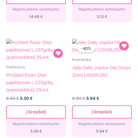
druska
[PD20150W]
1250g
Registruotiems vartotojams:
Registruotiems vartotojams:
[155861]
14.40
€
3.12
€
-40%
Jelly
Kosmetika
ProSteril
Gelly
Pedikiūras
Jelly Gelly Jojoba Oily Drops
Podo-
Jojoba
ProSteril Podo-Disk
30ml [JGOXL05]
Disk
Oily
papildymas L 220gritų
papildymas
Drops
(paminkštinti) 25vnt.
L
30ml
Original
Current
6.50
€
5.20
€
9.90
€
5.94
€
220gritų
[JGOXL05]
price
price
(paminkštinti)
was:
is:
Į krepšelį
Į krepšelį
9.90 €.
5.94 €.
25vnt.
Registruotiems vartotojams:
Registruotiems vartotojams:
5.20
€
5.94
€