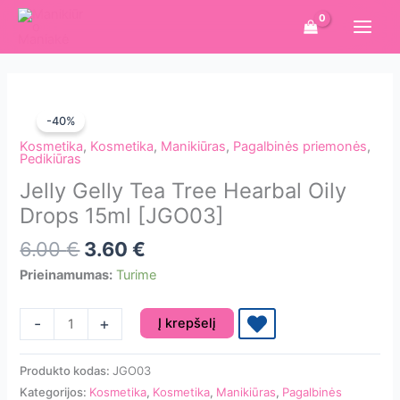
Pereiti
prie
turinio
-40%
Kosmetika
,
Kosmetika
,
Manikiūras
,
Pagalbinės priemonės
,
Pedikiūras
Jelly Gelly Tea Tree Hearbal Oily
Drops 15ml [JGO03]
Original
Current
6.00
€
3.60
€
price
price
Prieinamumas:
Turime
was:
is:
6.00 €.
3.60 €.
produkto
-
+
Į krepšelį
kiekis:
Jelly
Produkto kodas:
JGO03
Gelly
Kategorijos:
Kosmetika
,
Kosmetika
,
Manikiūras
,
Pagalbinės