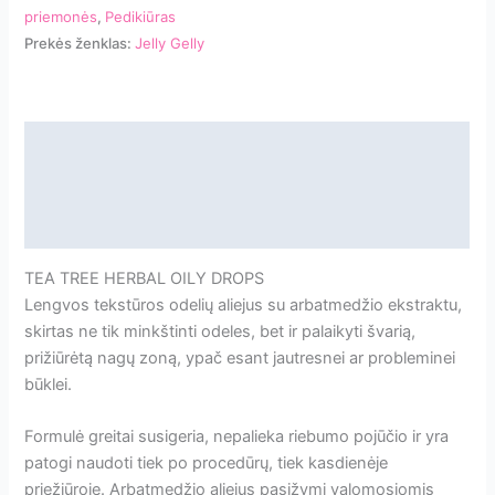
Tea
priemonės
,
Pedikiūras
Tree
Prekės ženklas:
Jelly Gelly
Hearbal
Oily
Drops
15ml
Aprašymas
[JGO03]
Papildoma informacija
Atsiliepimai
TEA TREE HERBAL OILY DROPS
Lengvos tekstūros odelių aliejus su arbatmedžio ekstraktu,
skirtas ne tik minkštinti odeles, bet ir palaikyti švarią,
prižiūrėtą nagų zoną, ypač esant jautresnei ar probleminei
būklei.
Formulė greitai susigeria, nepalieka riebumo pojūčio ir yra
patogi naudoti tiek po procedūrų, tiek kasdienėje
priežiūroje. Arbatmedžio aliejus pasižymi valomosiomis