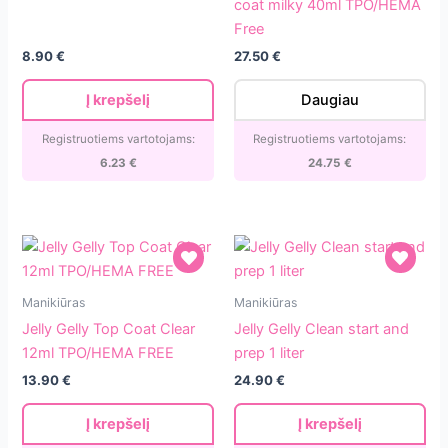
coat milky 40ml TPO/HEMA
120
(Fiber)
Free
tips/12
base
8.90
€
27.50
€
size
coat
milky
Į krepšelį
Daugiau
40ml
TPO/HEMA
Registruotiems vartotojams:
Registruotiems vartotojams:
Free
6.23
€
24.75
€
Jelly
Jelly
Manikiūras
Manikiūras
Gelly
Gelly
Jelly Gelly Top Coat Clear
Jelly Gelly Clean start and
Top
Clean
12ml TPO/HEMA FREE
prep 1 liter
Coat
start
13.90
€
24.90
€
Clear
and
12ml
prep
Į krepšelį
Į krepšelį
TPO/HEMA
1