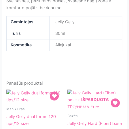
Švelnesnės, prižiūrėtos odelės, švaresnė nagų zona ir
komforto pojūtis be riebumo.
Gamintojas
Jelly Gelly
Tūris
30ml
Kosmetika
Aliejukai
Panašūs produktai
IŠPARDUOTA
Jelly
Manikiūras
Gelly
Jelly
Bazės
Jelly Gelly dual forms 120
dual
Gelly
tips/12 size
Jelly Gelly Hard (Fiber) base
forms
Hard