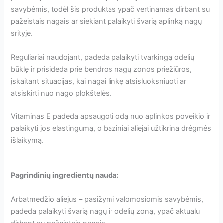
savybėmis, todėl šis produktas ypač vertinamas dirbant su
pažeistais nagais ar siekiant palaikyti švarią aplinką nagų
srityje.
Reguliariai naudojant, padeda palaikyti tvarkingą odelių
būklę ir prisideda prie bendros nagų zonos priežiūros,
įskaitant situacijas, kai nagai linkę atsisluoksniuoti ar
atsiskirti nuo nago plokštelės.
Vitaminas E padeda apsaugoti odą nuo aplinkos poveikio ir
palaikyti jos elastingumą, o baziniai aliejai užtikrina drėgmės
išlaikymą.
Pagrindinių ingredientų nauda:
Arbatmedžio aliejus – pasižymi valomosiomis savybėmis,
padeda palaikyti švarią nagų ir odelių zoną, ypač aktualu
dirbant su pažeistais nagais