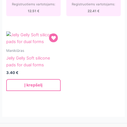
FREE
liter
Registruotiems vartotojams:
Registruotiems vartotojams:
12.51
€
22.41
€
Jelly
Manikiūras
Gelly
Jelly Gelly Soft silicone
Soft
pads for dual forms
silicone
3.40
€
pads
for
Į krepšelį
dual
forms