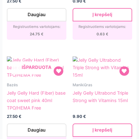
27.50
€
0.90
€
Fresh
Beige
Daugiau
Į krepšelį
40ml
TPO/HEMA
Registruotiems vartotojams:
Registruotiems vartotojams:
Free
24.75
€
0.63
€
IŠPARDUOTA
Jelly
Jelly
Bazės
Manikiūras
Gelly
Gelly
Jelly Gelly Hard (Fiber) base
Jelly Gelly Ultrabond Triple
Hard
Ultrabond
coat sweet pink 40ml
Strong with Vitamins 15ml
(Fiber)
Triple
TPO/HEMA Free
base
Strong
27.50
€
9.90
€
coat
with
sweet
Vitamins
Daugiau
Į krepšelį
pink
15ml