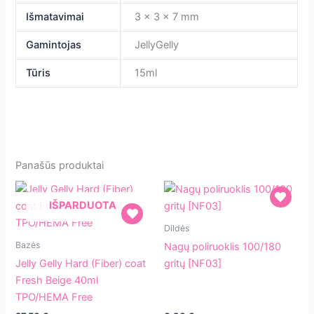
Išmatavimai
3 × 3 × 7 mm
Gamintojas
JellyGelly
Tūris
15ml
Panašūs produktai
IŠPARDUOTA
Nagų
Dildės
Jelly
poliruoklis
Bazės
Nagų poliruoklis 100/180
Gelly
100/180
Jelly Gelly Hard (Fiber) coat
gritų [NF03]
Hard
gritų
Fresh Beige 40ml
(Fiber)
[NF03]
TPO/HEMA Free
coat