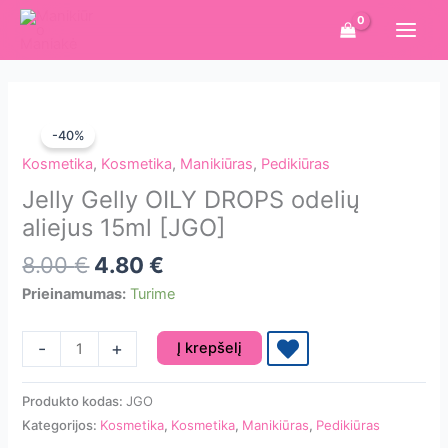
Pereiti
prie
turinio
-40%
Kosmetika
,
Kosmetika
,
Manikiūras
,
Pedikiūras
Jelly Gelly OILY DROPS odelių
aliejus 15ml [JGO]
Original
Current
8.00
€
4.80
€
price
price
Prieinamumas:
Turime
was:
is:
8.00 €.
4.80 €.
produkto
-
+
Į krepšelį
kiekis:
Jelly
Produkto kodas:
JGO
Gelly
Kategorijos:
Kosmetika
,
Kosmetika
,
Manikiūras
,
Pedikiūras
OILY