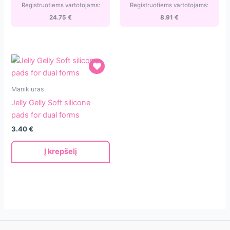
40ml
Registruotiems vartotojams:
Registruotiems vartotojams:
TPO/HEMA
24.75
€
8.91
€
Free
Jelly
Manikiūras
Gelly
Jelly Gelly Soft silicone
Soft
pads for dual forms
silicone
3.40
€
pads
for
Į krepšelį
dual
forms