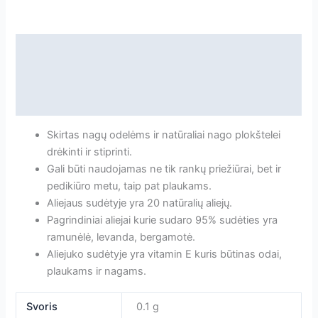
DROPS
odelių
aliejus
Aprašymas
15ml
Papildoma informacija
[JGO]
Atsiliepimai
Skirtas nagų odelėms ir natūraliai nago plokštelei
drėkinti ir stiprinti.
Gali būti naudojamas ne tik rankų priežiūrai, bet ir
pedikiūro metu, taip pat plaukams.
Aliejaus sudėtyje yra 20 natūralių aliejų.
Pagrindiniai aliejai kurie sudaro 95% sudėties yra
ramunėlė, levanda, bergamotė.
Aliejuko sudėtyje yra vitamin E kuris būtinas odai,
plaukams ir nagams.
Svoris
0.1 g