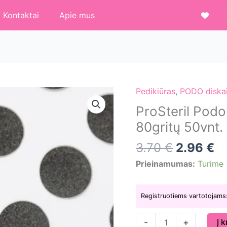
Kontaktai
Apie mus
Pedikiūras
,
PODO diskai 
ProSteril Pod
80gritų 50vnt.
3.70
€
2.96
€
Prieinamumas:
Turime
Registruotiems vartotojams
produkto
-
+
Į 