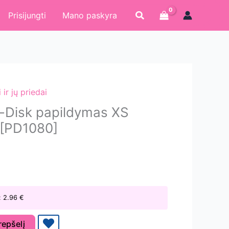
Paieška
Prisijungti
Mano paskyra
ir jų priedai
o-Disk papildymas XS
 [PD1080]
:
2.96
€
krepšelį