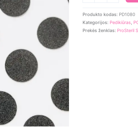
kiekis:
ProSteril
Produkto kodas:
PD1080
Podo-
Kategorijos:
Pedikiūras
,
PO
Disk
Prekės ženklas:
ProSteril 
papildymas
XS
80gritų
50vnt.
[PD1080]