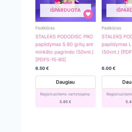
IŠPARDUOTA
IŠPAR
STALEKS
STALEKS
Pedikiūras
Pedikiūras
PODODISC
PODODISC
STALEKS PODODISC PRO
STALEKS PO
PRO
PRO
papildymas S 80 gritų ant
papildymas L
papildymas
papildymas
minkšto pagrindo (50vnt.)
(50vnt.) [PD
S
L
[PDFS-15-80]
80
240
6.50
€
6.00
€
gritų
gritų
ant
(50vnt.)
Daugiau
Dau
minkšto
[PDF-
pagrindo
25-
Registruotiems vartotojams:
Registruotiem
(50vnt.)
240w]
5.85
€
5.
[PDFS-
15-
80]