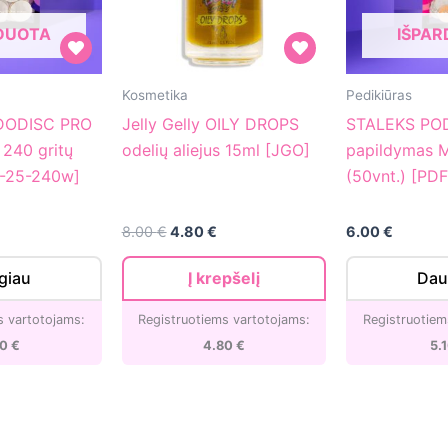
DUOTA
IŠPA
Jelly
STALEKS
Kosmetika
Pedikiūras
Gelly
PODODISC
DODISC PRO
Jelly Gelly OILY DROPS
STALEKS PO
OILY
PRO
 240 gritų
odelių aliejus 15ml [JGO]
papildymas M
DROPS
papildymas
F-25-240w]
(50vnt.) [PD
odelių
M
aliejus
240
Original
Current
8.00
€
4.80
€
6.00
€
15ml
gritų
price
price
was:
is:
[JGO]
(50vnt.)
giau
Į krepšelį
Dau
8.00 €.
4.80 €.
[PDF-
20-
s vartotojams:
Registruotiems vartotojams:
Registruotiem
240w]
40
€
4.80
€
5.