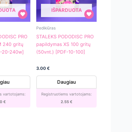
RDUOTA
IŠPARDUOTA
STALEKS
Pedikiūras
PODODISC
DODISC PRO
STALEKS PODODISC PRO
PRO
 240 gritų
papildymas XS 100 gritų
papildymas
F-20-240w]
(50vnt.) [PDF-10-100]
XS
100
3.00
€
gritų
(50vnt.)
giau
Daugiau
[PDF-
10-
s vartotojams:
Registruotiems vartotojams:
100]
10
€
2.55
€