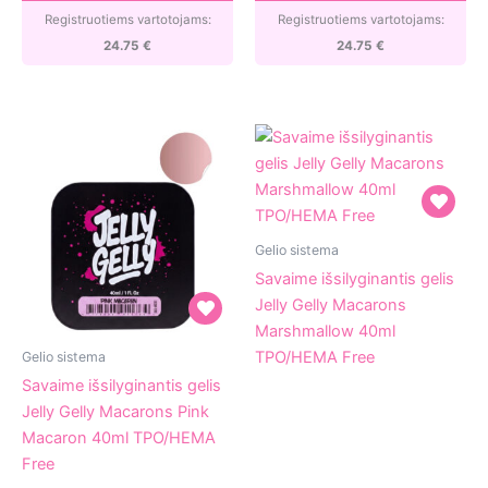
TPO/HEMA
TPO/HEMA
Registruotiems vartotojams:
Registruotiems vartotojams:
Free
Free
24.75
€
24.75
€
Savaime
Gelio sistema
išsilyginantis
Savaime išsilyginantis gelis
gelis
Jelly Gelly Macarons
Jelly
Marshmallow 40ml
Gelly
Savaime
TPO/HEMA Free
Gelio sistema
Macarons
išsilyginantis
Savaime išsilyginantis gelis
Marshmallow
gelis
Jelly Gelly Macarons Pink
40ml
Jelly
Macaron 40ml TPO/HEMA
TPO/HEMA
Gelly
Free
Free
Macarons