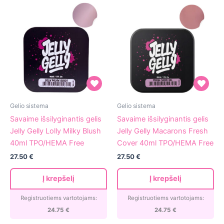
Savaime
Savaime
Gelio sistema
Gelio sistema
išsilyginantis
išsilyginantis
Savaime išsilyginantis gelis
Savaime išsilyginantis gelis
gelis
gelis
Jelly Gelly Lolly Milky Blush
Jelly Gelly Macarons Fresh
Jelly
Jelly
40ml TPO/HEMA Free
Cover 40ml TPO/HEMA Free
Gelly
Gelly
27.50
€
27.50
€
Lolly
Macarons
Milky
Fresh
Į krepšelį
Į krepšelį
Blush
Cover
40ml
40ml
Registruotiems vartotojams:
Registruotiems vartotojams:
TPO/HEMA
TPO/HEMA
24.75
€
24.75
€
Free
Free