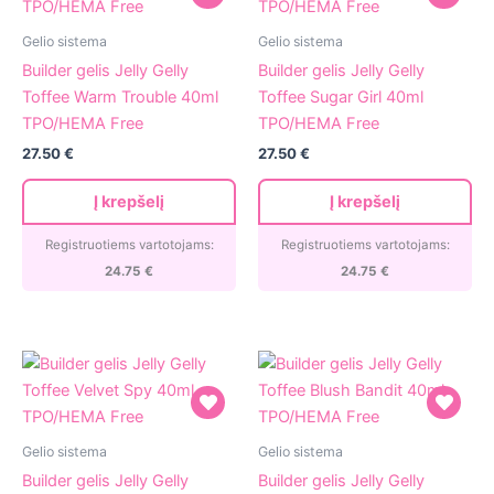
Builder
Builder
Gelio sistema
Gelio sistema
gelis
gelis
Builder gelis Jelly Gelly
Builder gelis Jelly Gelly
Jelly
Jelly
Toffee Warm Trouble 40ml
Toffee Sugar Girl 40ml
Gelly
Gelly
TPO/HEMA Free
TPO/HEMA Free
Toffee
Toffee
27.50
€
27.50
€
Warm
Sugar
Trouble
Girl
Į krepšelį
Į krepšelį
40ml
40ml
TPO/HEMA
TPO/HEMA
Registruotiems vartotojams:
Registruotiems vartotojams:
Free
Free
24.75
€
24.75
€
Builder
Builder
Gelio sistema
Gelio sistema
gelis
gelis
Builder gelis Jelly Gelly
Builder gelis Jelly Gelly