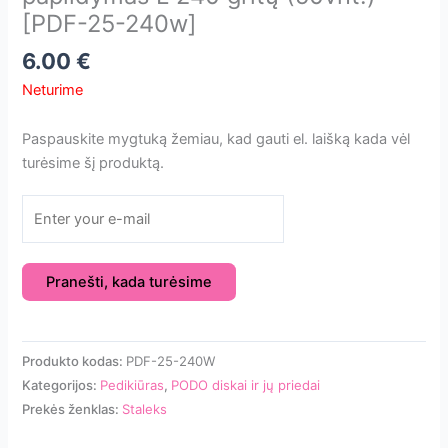
[PDF-25-240w]
6.00
€
Neturime
Paspauskite mygtuką žemiau, kad gauti el. laišką kada vėl
turėsime šį produktą.
Pranešti, kada turėsime
Produkto kodas:
PDF-25-240W
Kategorijos:
Pedikiūras
,
PODO diskai ir jų priedai
Prekės ženklas:
Staleks