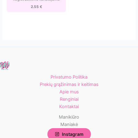
10-
2.55
€
180w]
Privatumo Politika
Prekių grąžinimas ir keitimas
Apie mus
Renginiai
Kontaktai
Manikiūro
Maniakė
Instagram