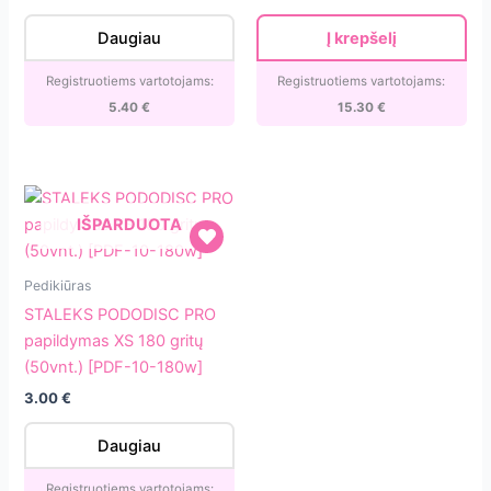
20-
5vnt.
100w]
klijuojamais
Daugiau
Į krepšelį
180
gritų
Registruotiems vartotojams:
Registruotiems vartotojams:
papildymais
5.40
€
15.30
€
[PDset-
25]
IŠPARDUOTA
STALEKS
Pedikiūras
PODODISC
STALEKS PODODISC PRO
PRO
papildymas XS 180 gritų
papildymas
(50vnt.) [PDF-10-180w]
XS
3.00
€
180
gritų
Daugiau
(50vnt.)
[PDF-
Registruotiems vartotojams: