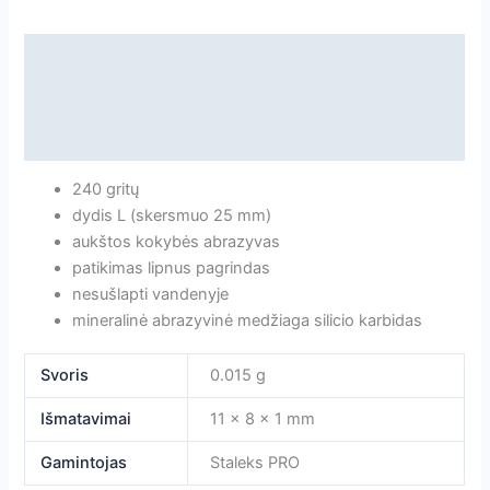
Aprašymas
Papildoma informacija
Atsiliepimai
240 gritų
dydis L (skersmuo 25 mm)
aukštos kokybės abrazyvas
patikimas lipnus pagrindas
nesušlapti vandenyje
mineralinė abrazyvinė medžiaga silicio karbidas
Svoris
0.015 g
Išmatavimai
11 × 8 × 1 mm
Gamintojas
Staleks PRO