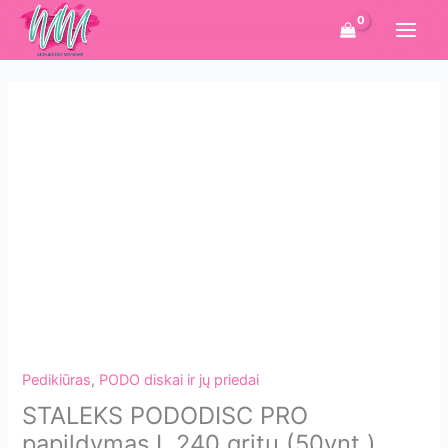
Pereiti
prie
turinio
Pedikiūras
,
PODO diskai ir jų priedai
STALEKS PODODISC PRO
papildymas L 240 gritų (50vnt.)