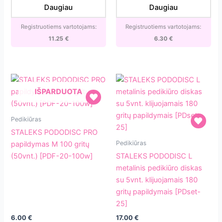
klijuojamais
pagrindo
Daugiau
Daugiau
180
(50vnt.)
gritų
[PDFS-
Registruotiems vartotojams:
Registruotiems vartotojams:
papildymais
20-
11.25
€
6.30
€
[PDset-
100w]
10]
IŠPARDUOTA
STALEKS
Pedikiūras
PODODISC
STALEKS PODODISC PRO
PRO
STALEKS
Pedikiūras
papildymas M 100 gritų
papildymas
PODODISC
(50vnt.) [PDF-20-100w]
STALEKS PODODISC L
M
L
metalinis pedikiūro diskas
100
metalinis
su 5vnt. klijuojamais 180
gritų
pedikiūro
gritų papildymais [PDset-
(50vnt.)
diskas
25]
[PDF-
su
6.00
€
17.00
€