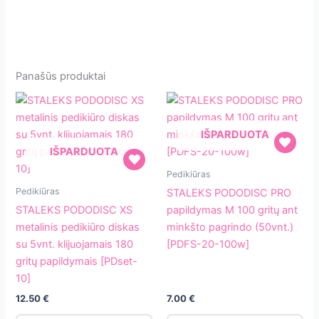
Panašūs produktai
IŠPARDUOTA
IŠPARDUOTA
STALEKS
Pedikiūras
STALEKS
PODODISC
Pedikiūras
STALEKS PODODISC PRO
PODODISC
PRO
STALEKS PODODISC XS
papildymas M 100 gritų ant
XS
papildymas
metalinis pedikiūro diskas
minkšto pagrindo (50vnt.)
metalinis
M
su 5vnt. klijuojamais 180
[PDFS-20-100w]
pedikiūro
100
gritų papildymais [PDset-
diskas
gritų
10]
su
ant
12.50
€
7.00
€
5vnt.
minkšto