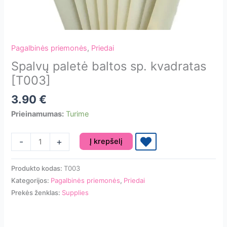
Pagalbinės priemonės
,
Priedai
Spalvų paletė baltos sp. kvadratas
[T003]
3.90
€
Prieinamumas:
Turime
produkto
-
+
Į krepšelį
kiekis:
Spalvų
Produkto kodas:
T003
paletė
Kategorijos:
Pagalbinės priemonės
,
Priedai
baltos
Prekės ženklas:
Supplies
sp.
kvadratas
[T003]