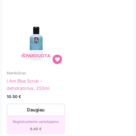
IŠPARDUOTA
I.Am
Manikiūras
Blue
I.Am Blue Scrub –
Scrub
dehidratorius, 250ml.
–
10.50
€
dehidratorius,
250ml.
Daugiau
Registruotiems vartotojams:
9.45
€