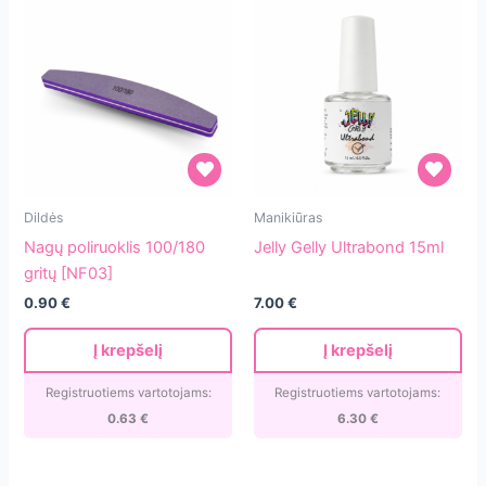
Nagų
Jelly
Dildės
Manikiūras
poliruoklis
Gelly
Nagų poliruoklis 100/180
Jelly Gelly Ultrabond 15ml
100/180
Ultrabond
gritų [NF03]
gritų
15ml
0.90
€
7.00
€
[NF03]
Į krepšelį
Į krepšelį
Registruotiems vartotojams:
Registruotiems vartotojams:
0.63
€
6.30
€