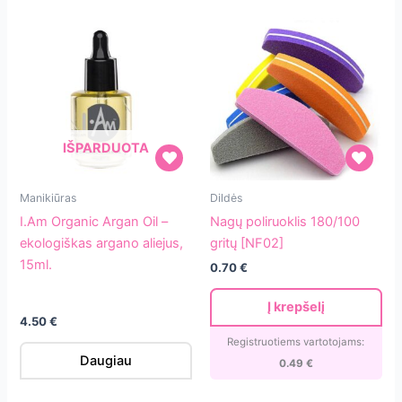
IŠPARDUOTA
I.Am
Nagų
Manikiūras
Dildės
Organic
poliruoklis
I.Am Organic Argan Oil –
Nagų poliruoklis 180/100
Argan
180/100
ekologiškas argano aliejus,
gritų [NF02]
Oil
gritų
15ml.
0.70
€
–
[NF02]
ekologiškas
Į krepšelį
argano
4.50
€
aliejus,
Registruotiems vartotojams:
Daugiau
15ml.
0.49
€