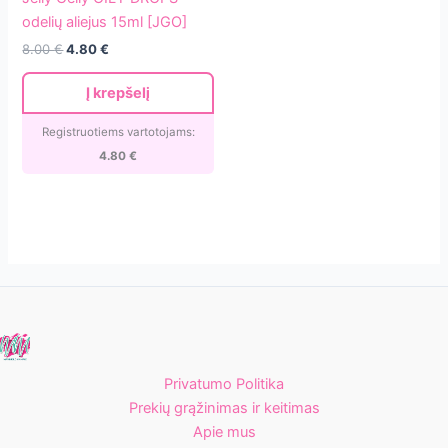
OILY
odelių aliejus 15ml [JGO]
DROPS
Original
Current
8.00
€
4.80
€
odelių
price
price
aliejus
was:
is:
Į krepšelį
8.00 €.
4.80 €.
15ml
[JGO]
Registruotiems vartotojams:
4.80
€
Privatumo Politika
Prekių grąžinimas ir keitimas
Apie mus