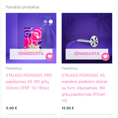
Panašūs produktai
IŠPARDUOTA
IŠPARDUOTA
STALEKS
STALEKS
Pedikiūras
Pedikiūras
PODODISC
PODODISC
STALEKS PODODISC PRO
STALEKS PODODISC XS
PRO
XS
papildymas XS 180 gritų
metalinis pedikiūro diskas
papildymas
metalinis
(50vnt.) [PDF-10-180w]
su 5vnt. klijuojamais 180
XS
pedikiūro
gritų papildymais [PDset-
180
diskas
10]
gritų
su
3.00
€
12.50
€
(50vnt.)
5vnt.
[PDF-
klijuojamais