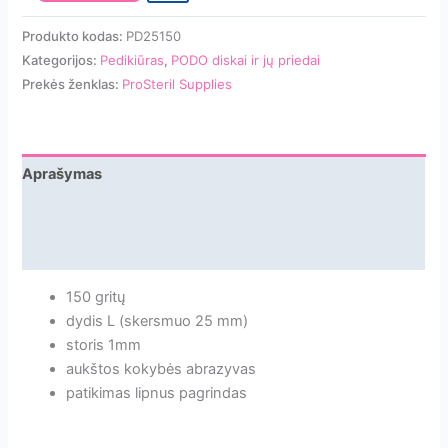
kiekis:
ProSteril
Produkto kodas:
PD25150
Podo-
Kategorijos:
Pedikiūras
,
PODO diskai ir jų priedai
Disk
Prekės ženklas:
ProSteril Supplies
papildymas
L
150gritų
50vnt.
Aprašymas
Papildoma informacija
Atsiliepimai
150 gritų
dydis L (skersmuo 25 mm)
storis 1mm
aukštos kokybės abrazyvas
patikimas lipnus pagrindas