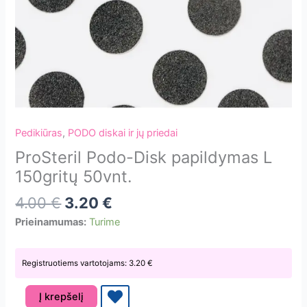
Pedikiūras
,
PODO diskai ir jų priedai
ProSteril Podo-Disk papildymas L
150gritų 50vnt.
4.00
€
3.20
€
Prieinamumas:
Turime
Registruotiems vartotojams:
3.20
€
produkto
Į krepšelį