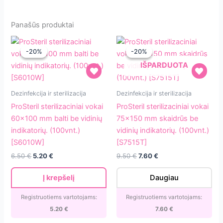
Panašūs produktai
-20%
-20%
-20%
-20%
IŠPARDUOTA
ProSteril
ProSteril
Dezinfekcija ir sterilizacija
Dezinfekcija ir sterilizacija
sterilizaciniai
sterilizaciniai
ProSteril sterilizaciniai vokai
ProSteril sterilizaciniai vokai
vokai
vokai
60×100 mm balti be vidinių
75×150 mm skaidrūs be
60×100
75×150
indikatorių. (100vnt.)
vidinių indikatorių. (100vnt.)
mm
mm
[S6010W]
[S7515T]
balti
skaidrūs
6.50
€
5.20
€
9.50
€
7.60
€
be
be
vidinių
vidinių
Į krepšelį
Daugiau
indikatorių.
indikatorių.
(100vnt.)
(100vnt.)
Registruotiems vartotojams:
Registruotiems vartotojams:
[S6010W]
[S7515T]
5.20
€
7.60
€