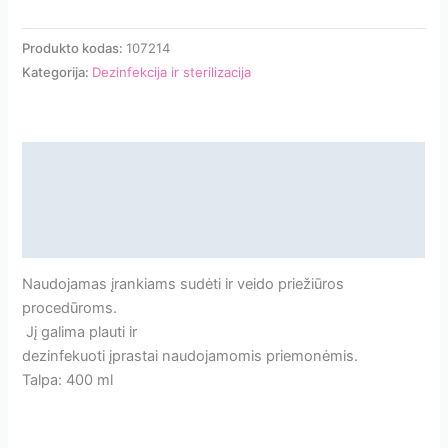
Produkto kodas:
107214
Kategorija:
Dezinfekcija ir sterilizacija
Aprašymas
Papildoma informacija
Atsiliepimai
Naudojamas įrankiams sudėti ir veido priežiūros
procedūroms.
Jį galima plauti ir
dezinfekuoti įprastai naudojamomis priemonėmis.
Talpa: 400 ml