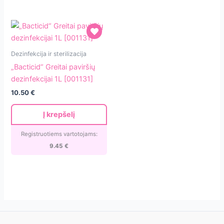
„Bacticid“
Dezinfekcija ir sterilizacija
Greitai
„Bacticid“ Greitai paviršių
paviršių
dezinfekcijai 1L [001131]
dezinfekcijai
10.50
€
1L
[001131]
Į krepšelį
Registruotiems vartotojams:
9.45
€