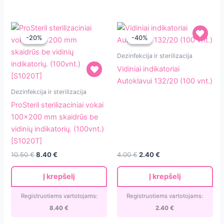
-20%
-20%
-40%
-40%
Vidiniai
Dezinfekcija ir sterilizacija
indikatoriai
Vidiniai indikatoriai
Autoklavui
Autoklavui 132/20 (100 vnt.)
ProSteril
132/20
Dezinfekcija ir sterilizacija
sterilizaciniai
(100
ProSteril sterilizaciniai vokai
vokai
vnt.)
100×200 mm skaidrūs be
100×200
vidinių indikatorių. (100vnt.)
mm
[S1020T]
skaidrūs
Original
Current
10.50
€
8.40
€
4.00
€
2.40
€
be
price
price
vidinių
was:
is:
Į krepšelį
Į krepšelį
4.00 €.
2.40 €.
indikatorių.
(100vnt.)
Registruotiems vartotojams:
Registruotiems vartotojams:
[S1020T]
8.40
€
2.40
€