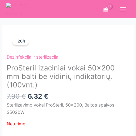
Pereiti
prie
turinio
-20%
Dezinfekcija ir sterilizacija
ProSteril izaciniai vokai 50×200
mm balti be vidinių indikatorių.
(100vnt.)
7.90
€
6.32
€
Sterilizavimo vokai ProSteril, 50×200, Baltos spalvos
S5020W
Neturime