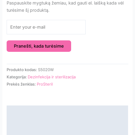
Paspauskite mygtuką žemiau, kad gauti el. laišką kada vėl
turėsime šį produktą.
Pranešti, kada turėsime
Produkto kodas:
S5020W
Kategorija:
Dezinfekcija ir sterilizacija
Prekės ženklas:
ProSteril
Aprašymas
Papildoma informacija
Atsiliepimai