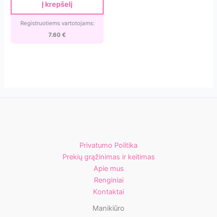
Į krepšelį
indikatorių.
(100vnt.)
Registruotiems vartotojams:
[S7515T]
7.60
€
Privatumo Politika
Prekių grąžinimas ir keitimas
Apie mus
Renginiai
Kontaktai
Manikiūro