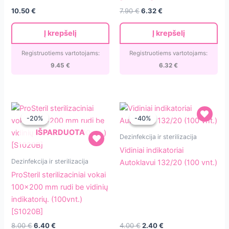
balti
10.50
€
7.90
€
6.32
€
be
vidinių
Į krepšelį
Į krepšelį
indikatorių.
(100vnt.)
Registruotiems vartotojams:
Registruotiems vartotojams:
[S7515W]
9.45
€
6.32
€
-20%
-20%
-40%
-40%
Vidiniai
IŠPARDUOTA
Dezinfekcija ir sterilizacija
indikatoriai
Vidiniai indikatoriai
ProSteril
Autoklavui
Dezinfekcija ir sterilizacija
Autoklavui 132/20 (100 vnt.)
sterilizaciniai
132/20
ProSteril sterilizaciniai vokai
vokai
(100
100×200 mm rudi be vidinių
100×200
vnt.)
indikatorių. (100vnt.)
mm
[S1020B]
rudi
Original
Current
8.00
€
6.40
€
4.00
€
2.40
€