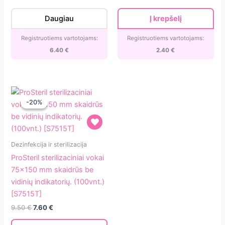
be
price
price
vidinių
was:
is:
Daugiau
Į krepšelį
4.00 €.
2.40 €.
indikatorių.
(100vnt.)
Registruotiems vartotojams:
Registruotiems vartotojams:
[S1020B]
6.40
€
2.40
€
-20%
-20%
ProSteril
Dezinfekcija ir sterilizacija
sterilizaciniai
ProSteril sterilizaciniai vokai
vokai
75×150 mm skaidrūs be
75×150
vidinių indikatorių. (100vnt.)
mm
[S7515T]
skaidrūs
9.50
€
7.60
€
be
vidinių