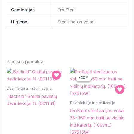
Gamintojas
Pro Steril
Higiena
Sterilizacijos vokai
Panašūs produktai
-20%
-20%
„Bacticid“
Dezinfekcija ir sterilizacija
Greitai
„Bacticid“ Greitai paviršių
paviršių
ProSteril
Dezinfekcija ir sterilizacija
dezinfekcijai 1L [001131]
dezinfekcijai
sterilizacijos
ProSteril sterilizacijos vokai
1L
vokai
75×150 mm balti be vidinių
[001131]
75×150
indikatorių. (100vnt.)
mm
[S7515W]