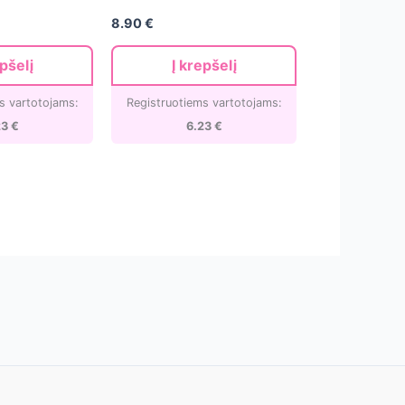
8.90
€
epšelį
Į krepšelį
s vartotojams:
Registruotiems vartotojams:
23
€
6.23
€