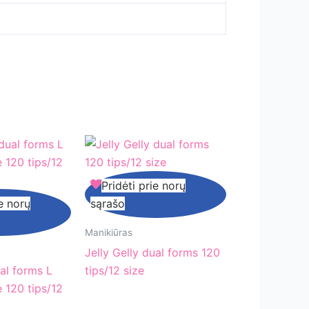
Jelly
Pridėti prie norų
Gelly
ie norų
sąrašo
dual
forms
Manikiūras
120
Jelly Gelly dual forms 120
tips/12
ual forms L
tips/12 size
size
e 120 tips/12