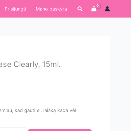
Paieška
Prisijungti
Mano paskyra
se Clearly, 15ml.
iau, kad gauti el. laišką kada vėl