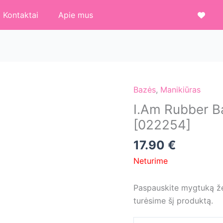
Kontaktai
Apie mus
Bazės
,
Manikiūras
I.Am Rubber Ba
[022254]
17.90
€
Neturime
Paspauskite mygtuką žem
turėsime šį produktą.