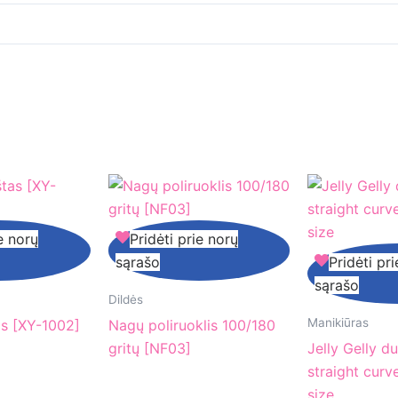
Nagų
e norų
Pridėti prie norų
poliruoklis
Jelly
sąrašo
Pridėti pr
100/180
Gelly
sąrašo
gritų
dual
Dildės
[NF03]
forms
Manikiūras
as [XY-1002]
Nagų poliruoklis 100/180
L
gritų [NF03]
Jelly Gelly d
straight
straight curv
curve
size