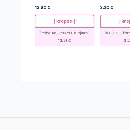
13.90
€
3.20
€
Į krepšelį
Į kre
Registruotiems vartotojams:
Registruotiem
12.51
€
2.