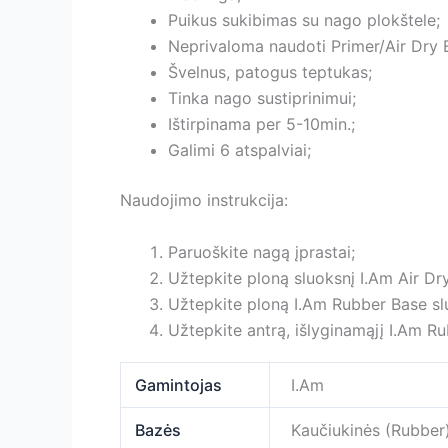
Puikus sukibimas su nago plokštele;
Neprivaloma naudoti Primer/Air Dry 
Švelnus, patogus teptukas;
Tinka nago sustiprinimui;
Ištirpinama per 5-10min.;
Galimi 6 atspalviai;
Naudojimo instrukcija:
Paruoškite nagą įprastai;
Užtepkite ploną sluoksnį I.Am Air Dr
Užtepkite ploną I.Am Rubber Base sl
Užtepkite antrą, išlyginamąjį I.Am 
Gamintojas
I.Am
Bazės
Kaučiukinės (Rubber)