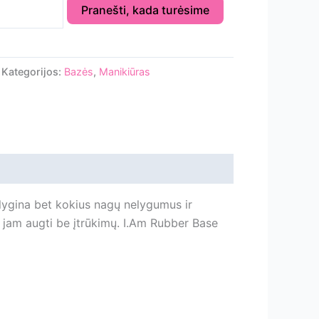
Pranešti, kada turėsime
Kategorijos:
Bazės
,
Manikiūras
išlygina bet kokius nagų nelygumus ir
a jam augti be įtrūkimų. I.Am Rubber Base