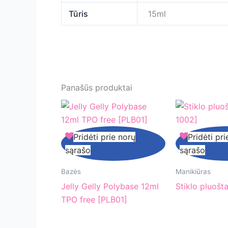
Tūris
15ml
Panašūs produktai
Jelly
Stiklo
Pridėti prie norų
Pridėti pri
Gelly
pluoštas
sąrašo
sąrašo
Polybase
[XY-
12ml
1002]
Bazės
Manikiūras
TPO
Jelly Gelly Polybase 12ml
Stiklo pluošt
free
TPO free [PLB01]
[PLB01]