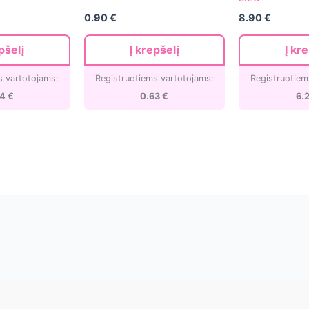
120
0.90
€
8.90
€
tips/12
size
pšelį
Į krepšelį
Į kr
s vartotojams:
Registruotiems vartotojams:
Registruotiem
24
€
0.63
€
6.