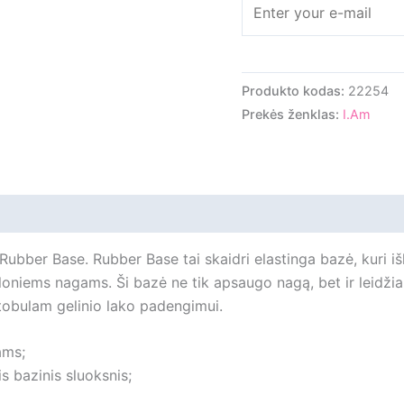
Produkto kodas:
22254
Prekės ženklas:
I.Am
iliepimai
m Rubber Base. Rubber Base tai skaidri elastinga bazė, kuri 
 ploniems nagams. Ši bazė n
e tik apsaugo nagą, bet ir leidži
tobulam gelinio lako padengimui.
ams;
is bazinis sluoksnis;