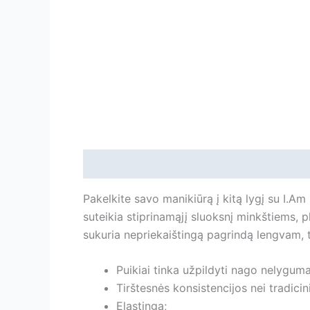
Aprašymas
Papildoma informacija
Ats
Pakelkite savo manikiūrą į kitą lygį su I.A
suteikia stiprinamąjį sluoksnį minkštiems,
sukuria nepriekaištingą pagrindą lengvam, 
Puikiai tinka užpildyti nago nelygum
Tirštesnės konsistencijos nei tradicin
Elastinga;