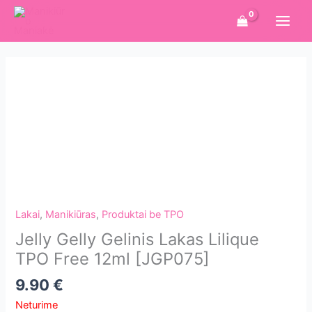
Pereiti
prie
turinio
Lakai
,
Manikiūras
,
Produktai be TPO
Jelly Gelly Gelinis Lakas Lilique
TPO Free 12ml [JGP075]
9.90
€
Neturime