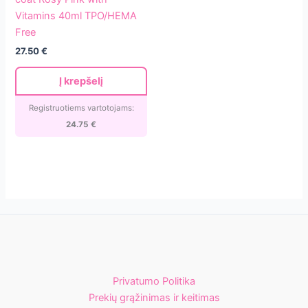
(Fiber)
Vitamins 40ml TPO/HEMA
base
Free
coat
27.50
€
Rosy
Pink
Į krepšelį
with
Vitamins
Registruotiems vartotojams:
40ml
24.75
€
TPO/HEMA
Free
Privatumo Politika
Prekių grąžinimas ir keitimas