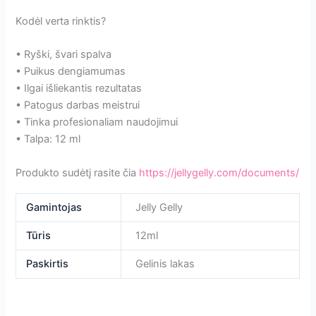
Kodėl verta rinktis?
• Ryški, švari spalva
• Puikus dengiamumas
• Ilgai išliekantis rezultatas
• Patogus darbas meistrui
• Tinka profesionaliam naudojimui
• Talpa: 12 ml
Produkto sudėtį rasite čia
https://jellygelly.com/documents/
Gamintojas
Jelly Gelly
Tūris
12ml
Paskirtis
Gelinis lakas