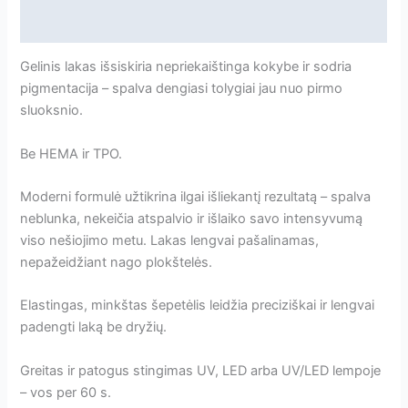
Atsiliepimai
Gelinis lakas išsiskiria nepriekaištinga kokybe ir sodria
pigmentacija – spalva dengiasi tolygiai jau nuo pirmo
sluoksnio.
Be HEMA ir TPO.
Moderni formulė užtikrina ilgai išliekantį rezultatą – spalva
neblunka, nekeičia atspalvio ir išlaiko savo intensyvumą
viso nešiojimo metu. Lakas lengvai pašalinamas,
nepažeidžiant nago plokštelės.
Elastingas, minkštas šepetėlis leidžia preciziškai ir lengvai
padengti laką be dryžių.
Greitas ir patogus stingimas UV, LED arba UV/LED lempoje
– vos per 60 s.