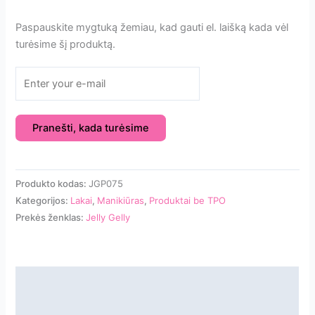
Paspauskite mygtuką žemiau, kad gauti el. laišką kada vėl
turėsime šį produktą.
Pranešti, kada turėsime
Produkto kodas:
JGP075
Kategorijos:
Lakai
,
Manikiūras
,
Produktai be TPO
Prekės ženklas:
Jelly Gelly
Aprašymas
Papildoma informacija