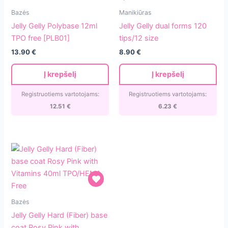
Jelly
Jelly
Bazės
Manikiūras
Gelly
Gelly
Jelly Gelly Polybase 12ml
Jelly Gelly dual forms 120
Polybase
dual
TPO free [PLB01]
tips/12 size
12ml
forms
13.90
€
8.90
€
TPO
120
free
tips/12
Į krepšelį
Į krepšelį
[PLB01]
size
Registruotiems vartotojams:
Registruotiems vartotojams:
12.51
€
6.23
€
Jelly
Bazės
Gelly
Jelly Gelly Hard (Fiber) base
Hard
coat Rosy Pink with