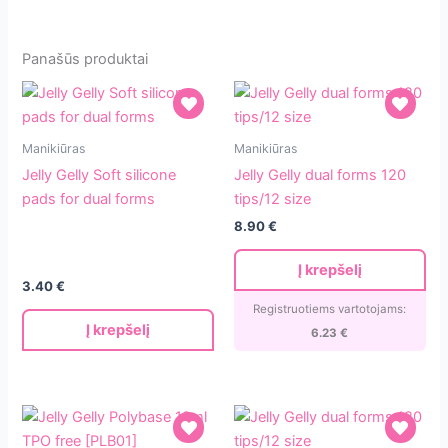
Panašūs produktai
Jelly
Jelly
Manikiūras
Manikiūras
Gelly
Gelly
Jelly Gelly Soft silicone
Jelly Gelly dual forms 120
Soft
dual
pads for dual forms
tips/12 size
silicone
forms
8.90
€
pads
120
for
tips/12
Į krepšelį
dual
size
3.40
€
forms
Registruotiems vartotojams:
Į krepšelį
6.23
€