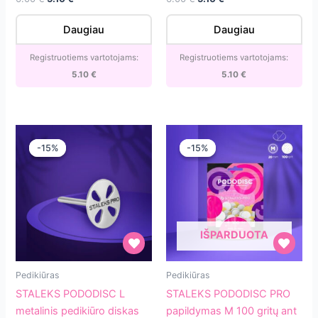
180
240
price
price
price
price
gritų
gritų
was:
is:
was:
is:
Daugiau
Daugiau
6.00 €.
5.10 €.
6.00 €.
5.10 €.
(50vnt.)
(50vnt.)
[PDF-
[PDF-
Registruotiems vartotojams:
Registruotiems vartotojams:
25-
20-
5.10
€
5.10
€
180W]
240w]
-15%
-15%
-15%
-15%
IŠPARDUOTA
STALEKS
STALEKS
Pedikiūras
Pedikiūras
PODODISC
PODODISC
STALEKS PODODISC L
STALEKS PODODISC PRO
L
PRO
metalinis pedikiūro diskas
papildymas M 100 gritų ant