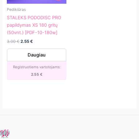
STALEKS
Pedikiūras
PODODISC
STALEKS PODODISC PRO
PRO
papildymas XS 180 gritų
papildymas
(50vnt.) [PDF-10-180w]
XS
Original
Current
3.00
€
2.55
€
180
price
price
gritų
was:
is:
Daugiau
3.00 €.
2.55 €.
(50vnt.)
[PDF-
Registruotiems vartotojams:
10-
2.55
€
180w]