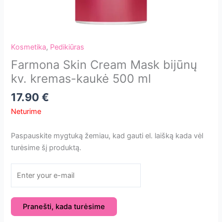
Kosmetika
,
Pedikiūras
Farmona Skin Cream Mask bijūnų
kv. kremas-kaukė 500 ml
17.90
€
Neturime
Paspauskite mygtuką žemiau, kad gauti el. laišką kada vėl
turėsime šį produktą.
Pranešti, kada turėsime