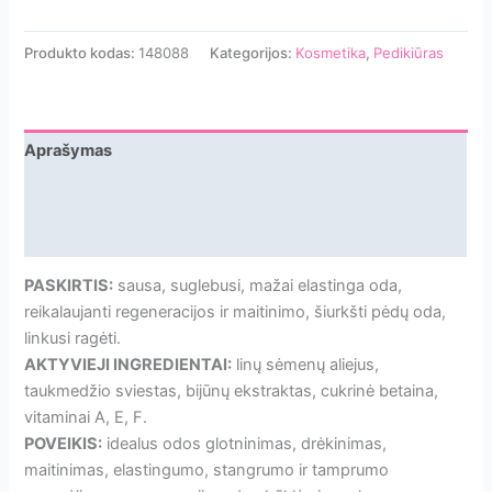
Produkto kodas:
148088
Kategorijos:
Kosmetika
,
Pedikiūras
Aprašymas
Papildoma informacija
Atsiliepimai
PASKIRTIS:
sausa, suglebusi, mažai elastinga oda,
reikalaujanti regeneracijos ir maitinimo, šiurkšti pėdų oda,
linkusi ragėti.
AKTYVIEJI INGREDIENTAI:
linų sėmenų aliejus,
taukmedžio sviestas, bijūnų ekstraktas, cukrinė betaina,
vitaminai A, E, F.
POVEIKIS:
idealus odos glotninimas, drėkinimas,
maitinimas, elastingumo, stangrumo ir tamprumo