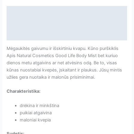
dulksna
150ml
Aprašymas
Papildoma informacija
Atsiliepimai
Mėgaukitės gaivumu ir išskirtiniu kvapu. Kūno purškiklis
Apis Natural Cosmetics Good Life Body Mist bet kuriuo
dienos metu atgaivins ar net atvėsins odą. Be to, visas
kūnas nuostabiai kvepės, įskaitant ir plaukus. Jūsų mintis
užlies gera nuotaika ir malonūs prisiminimai.
Charakteristika:
drėkina ir minkština
puikiai atgaivina
maloniai kvepia
Sudetis: