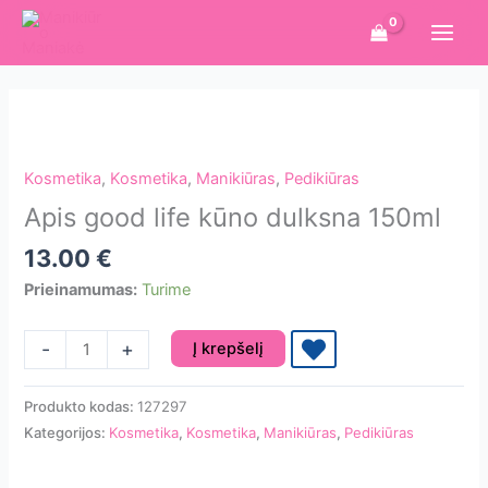
Pereiti
prie
turinio
Kosmetika
,
Kosmetika
,
Manikiūras
,
Pedikiūras
Apis good life kūno dulksna 150ml
13.00
€
Prieinamumas:
Turime
produkto
-
+
Į krepšelį
kiekis:
Apis
Produkto kodas:
127297
good
Kategorijos:
Kosmetika
,
Kosmetika
,
Manikiūras
,
Pedikiūras
life
kūno