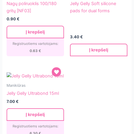
poliruoklis
Gelly
Nagų poliruoklis 100/180
Jelly Gelly Soft silicone
100/180
Soft
gritų [NF03]
pads for dual forms
gritų
silicone
0.90
€
[NF03]
pads
for
Į krepšelį
dual
3.40
€
forms
Registruotiems vartotojams:
Į krepšelį
0.63
€
Jelly
Manikiūras
Gelly
Jelly Gelly Ultrabond 15ml
Ultrabond
7.00
€
15ml
Į krepšelį
Registruotiems vartotojams:
6.30
€