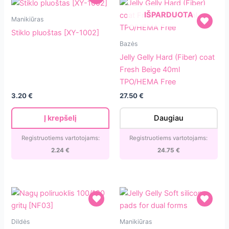
Stiklo
IŠPARDUOTA
Manikiūras
pluoštas
Stiklo pluoštas [XY-1002]
[XY-
Jelly
Bazės
1002]
Gelly
Jelly Gelly Hard (Fiber) coat
Hard
Fresh Beige 40ml
(Fiber)
TPO/HEMA Free
coat
3.20
€
27.50
€
Fresh
Beige
Į krepšelį
Daugiau
40ml
TPO/HEMA
Registruotiems vartotojams:
Registruotiems vartotojams:
Free
2.24
€
24.75
€
Nagų
Jelly
Dildės
Manikiūras