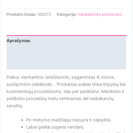
Produkto kodas:
100272
Kategorija:
Vienkartinės priemonės
Aprašymas
Papildoma informacija
Atsiliepimai
Puikus vienkartinis rankšluostis, pagamintas iš storos,
sustiprintos celiuliozės. Produktas puikiai tinka kirpyklų bei
kosmetologų procedūroms, taip pat pedikiūrui. Manikiūro ir
pedikiūro procedūrų metu vertinamas dėl nedulkančių
savybių.
Po mirkymo medžiaga nesuyra ir neplyšta.
Labai greitai sugeria vandenį.