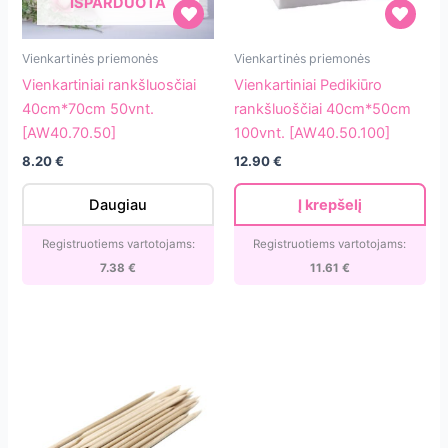
IŠPARDUOTA
Vienkartiniai
Vienkartiniai
Vienkartinės priemonės
Vienkartinės priemonės
rankšluosčiai
Pedikiūro
Vienkartiniai rankšluosčiai
Vienkartiniai Pedikiūro
40cm*70cm
rankšluoščiai
40cm*70cm 50vnt.
rankšluoščiai 40cm*50cm
50vnt.
40cm*50cm
[AW40.70.50]
100vnt. [AW40.50.100]
[AW40.70.50]
100vnt.
8.20
€
12.90
€
[AW40.50.100]
Daugiau
Į krepšelį
Registruotiems vartotojams:
Registruotiems vartotojams:
7.38
€
11.61
€