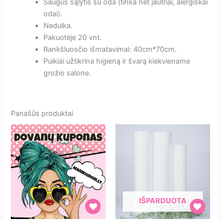
Saugus sąlytis su oda (tinka net jautriai, alergiškai
odai).
Nedulka.
Pakuotėje 20 vnt.
Rankšluosčio išmatavimai: 40cm*70cm.
Puikiai užtikrina higieną ir švarą kiekviename
grožio salone.
Panašūs produktai
IŠPARDUOTA