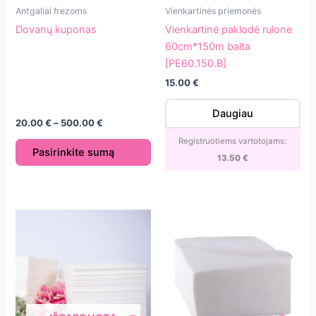
Dovanų
Vienkartinė
Antgaliai frezoms
Vienkartinės priemonės
This
kuponas
paklodė
Dovanų kuponas
Vienkartinė paklodė rulone
product
rulone
60cm*150m balta
has
60cm*150m
[PE60.150.B]
multiple
balta
variants.
15.00
€
[PE60.150.B]
The
Daugiau
options
Price
20.00
€
–
500.00
€
may
range:
Registruotiems vartotojams:
20.00 €
be
Pasirinkite sumą
through
13.50
€
chosen
500.00 €
on
the
product
page