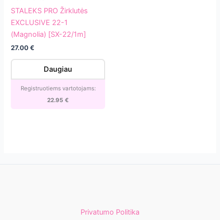
PRO
STALEKS PRO Žirklutės
Žirklutės
EXCLUSIVE 22-1
EXCLUSIVE
(Magnolia) [SX-22/1m]
22-
27.00
€
1
(Magnolia)
Daugiau
[SX-
22/1m]
Registruotiems vartotojams:
22.95
€
Privatumo Politika