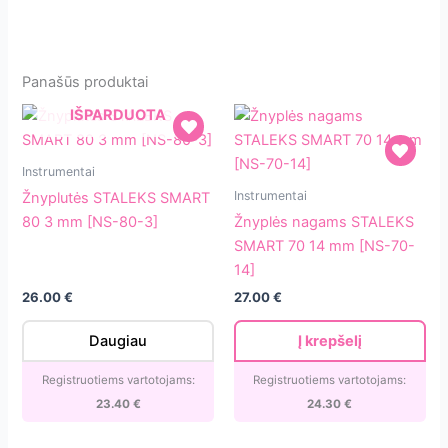
Panašūs produktai
IŠPARDUOTA
Žnyplutės
Instrumentai
STALEKS
Žnyplės
Instrumentai
Žnyplutės STALEKS SMART
SMART
nagams
80 3 mm [NS-80-3]
Žnyplės nagams STALEKS
80
STALEKS
SMART 70 14 mm [NS-70-
3
SMART
14]
mm
70
26.00
€
27.00
€
[NS-
14
80-
mm
Daugiau
Į krepšelį
3]
[NS-
70-
Registruotiems vartotojams:
Registruotiems vartotojams:
14]
23.40
€
24.30
€