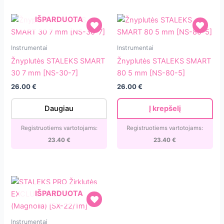
IŠPARDUOTA
Žnyplutės
Žnyplutės
Instrumentai
Instrumentai
STALEKS
STALEKS
Žnyplutės STALEKS SMART
Žnyplutės STALEKS SMART
SMART
SMART
30 7 mm [NS-30-7]
80 5 mm [NS-80-5]
30
80
26.00
€
26.00
€
7
5
mm
mm
Daugiau
Į krepšelį
[NS-
[NS-
30-
80-
Registruotiems vartotojams:
Registruotiems vartotojams:
7]
5]
23.40
€
23.40
€
IŠPARDUOTA
STALEKS
Instrumentai