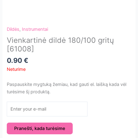
Dildės
,
Instrumentai
Vienkartinė dildė 180/100 gritų
[61008]
0.90
€
Neturime
Paspauskite mygtuką žemiau, kad gauti el. laišką kada vėl
turėsime šį produktą.
Pranešti, kada turėsime