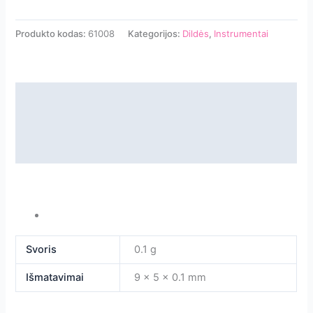
Produkto kodas:
61008
Kategorijos:
Dildės
,
Instrumentai
Aprašymas
Papildoma informacija
Atsiliepimai
Svoris
0.1 g
Išmatavimai
9 × 5 × 0.1 mm