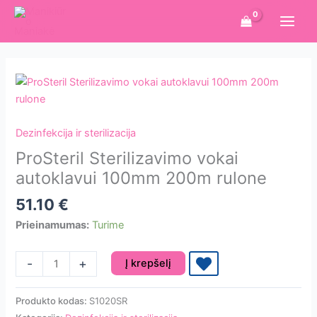
Pereiti
prie
turinio
Dezinfekcija ir sterilizacija
ProSteril Sterilizavimo vokai
autoklavui 100mm 200m rulone
51.10
€
Prieinamumas:
Turime
produkto
-
+
Į krepšelį
kiekis:
ProSteril
Produkto kodas:
S1020SR
Sterilizavimo