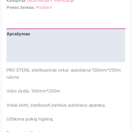
Kategorija:
Dezinfekcija ir sterilizacija
vokai
Prekės ženklas:
ProSteril
autoklavui
100mm
200m
rulone
Aprašymas
Papildoma informacija
Atsiliepimai
PRO STERIL sterilizaciniai vokai autoklavui 100mm*200m
rulone
Voko dydis: 100mm*200m
Vokai skirti, sterilizuoti įrankius autoklavo aparatui.
Užtikrina puikią higieną.