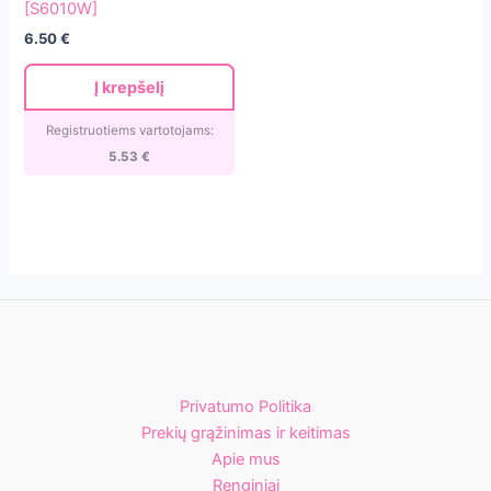
[S6010W]
balti
6.50
€
be
vidinių
Į krepšelį
indikatorių.
(100vnt.)
Registruotiems vartotojams:
[S6010W]
5.53
€
Privatumo Politika
Prekių grąžinimas ir keitimas
Apie mus
Renginiai