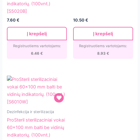
50×200
be
indikatorių. (100vnt.)
mm
vidinių
[S5020B]
rudi
indikatorių.
7.60
€
10.50
€
be
(100vnt.)
vidinių
[S1020T]
Į krepšelį
Į krepšelį
indikatorių.
(100vnt.)
Registruotiems vartotojams:
Registruotiems vartotojams:
[S5020B]
6.46
€
8.93
€
ProSteril
Dezinfekcija ir sterilizacija
sterilizaciniai
ProSteril sterilizaciniai vokai
vokai
60×100 mm balti be vidinių
60×100
indikatorių. (100vnt.)
mm