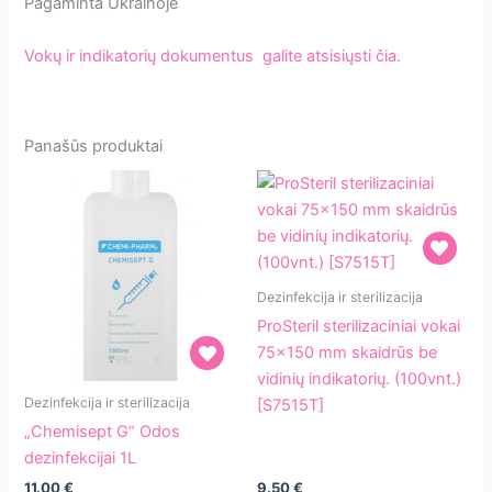
Pagaminta Ukrainoje
Vokų ir indikatorių dokumentus galite atsisiųsti čia.
Panašūs produktai
ProSteril
Dezinfekcija ir sterilizacija
sterilizaciniai
ProSteril sterilizaciniai vokai
vokai
75×150 mm skaidrūs be
75×150
vidinių indikatorių. (100vnt.)
„Chemisept
mm
Dezinfekcija ir sterilizacija
[S7515T]
G“
skaidrūs
„Chemisept G“ Odos
Odos
be
dezinfekcijai 1L
dezinfekcijai
vidinių
11.00
€
9.50
€