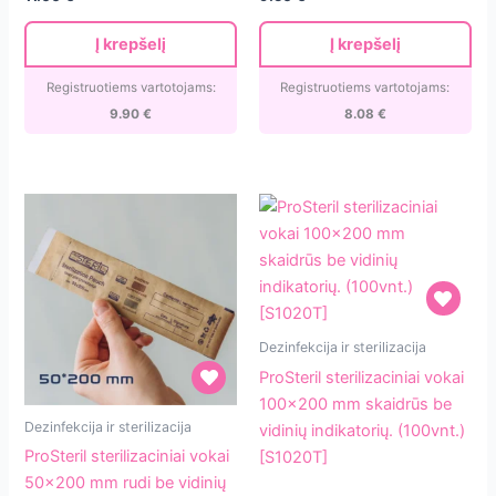
1L
indikatorių.
(100vnt.)
Į krepšelį
Į krepšelį
[S7515T]
Registruotiems vartotojams:
Registruotiems vartotojams:
9.90
€
8.08
€
ProSteril
Dezinfekcija ir sterilizacija
sterilizaciniai
ProSteril sterilizaciniai vokai
vokai
100×200 mm skaidrūs be
ProSteril
100×200
Dezinfekcija ir sterilizacija
vidinių indikatorių. (100vnt.)
sterilizaciniai
mm
ProSteril sterilizaciniai vokai
[S1020T]
vokai
skaidrūs
50×200 mm rudi be vidinių