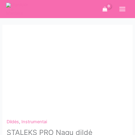
Pereiti
prie
turinio
Dildės
,
Instrumentai
STALEKS PRO Nagų dildė