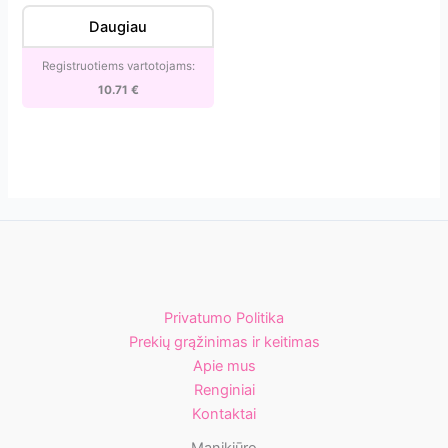
100/180
Daugiau
gritų
(50
Registruotiems vartotojams:
vnt.)
10.71
€
[DFCMix-
22-
100/180]
Privatumo Politika
Prekių grąžinimas ir keitimas
Apie mus
Renginiai
Kontaktai