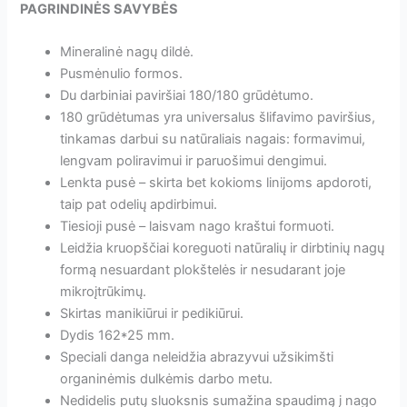
Vnt.
PAGRINDINĖS SAVYBĖS
[NFE-
40-
Mineralinė nagų dildė.
180/180-
Pusmėnulio formos.
25]
Du darbiniai paviršiai 180/180 grūdėtumo.
180 grūdėtumas yra universalus šlifavimo paviršius,
tinkamas darbui su natūraliais nagais: formavimui,
lengvam poliravimui ir paruošimui dengimui.
Lenkta pusė – skirta bet kokioms linijoms apdoroti,
taip pat odelių apdirbimui.
Tiesioji pusė – laisvam nago kraštui formuoti.
Leidžia kruopščiai koreguoti natūralių ir dirbtinių nagų
formą nesuardant plokštelės ir nesudarant joje
mikroįtrūkimų.
Skirtas manikiūrui ir pedikiūrui.
Dydis 162*25 mm.
Speciali danga neleidžia abrazyvui užsikimšti
organinėmis dulkėmis darbo metu.
Nedidelis putų sluoksnis sumažina spaudimą į nago