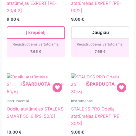
Odelių
Odelių
atstūmėjas EXPERT [PE-
atstūmėjas EXPERT [PE-
atstūmėjas
atstūmėjas
30/4.2]
90/2]
EXPERT
EXPERT
9.00
€
9.00
€
[PE-
[PE-
30/4.2]
90/2]
Į krepšelį
Daugiau
Registruotiems vartotojams:
Registruotiems vartotojams:
7.65
€
7.65
€
IŠPARDUOTA
IŠPARDUOTA
Odelių
STALEKS
Instrumentai
Instrumentai
atstūmėjas
PRO
Odelių atstūmėjas STALEKS
STALEKS PRO Odelių
STALEKS
Odelių
SMART 50-6 [PS-50/6]
atstūmėjas EXPERT [PE-
SMART
atstūmėjas
30/3]
50-
EXPERT
10.00
€
9.00
€
6
[PE-