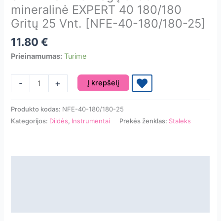
mineralinė EXPERT 40 180/180
Gritų 25 Vnt. [NFE-40-180/180-25]
11.80
€
Prieinamumas:
Turime
produkto
-
+
Į krepšelį
kiekis:
STALEKS
Produkto kodas:
NFE-40-180/180-25
PRO
Kategorijos:
Dildės
,
Instrumentai
Prekės ženklas:
Staleks
Nagų
dildė
mineralinė
EXPERT
Aprašymas
40
Papildoma informacija
180/180
Gritų
Atsiliepimai
25