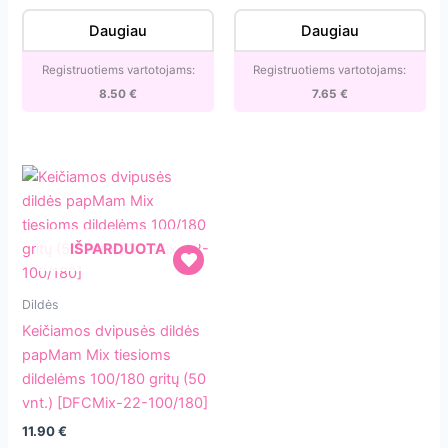
[PS-
30/3]
Daugiau
Daugiau
50/6]
Registruotiems vartotojams:
Registruotiems vartotojams:
8.50
€
7.65
€
IŠPARDUOTA
Keičiamos
Dildės
dvipusės
Keičiamos dvipusės dildės
dildės
papMam Mix tiesioms
papMam
dildelėms 100/180 gritų (50
Mix
vnt.) [DFCMix-22-100/180]
tiesioms
11.90
€
dildelėms