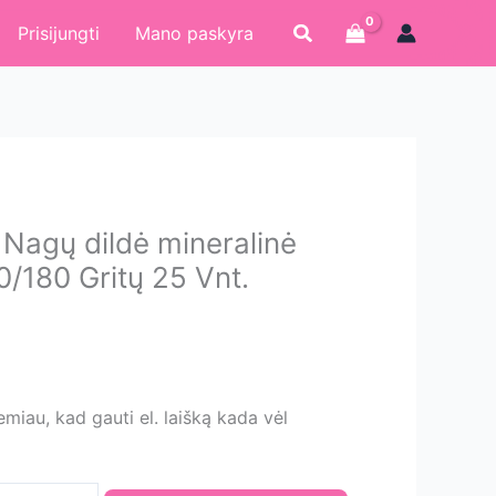
Paieška
Prisijungti
Mano paskyra
agų dildė mineralinė
/180 Gritų 25 Vnt.
Current
price
is:
10.03 €.
iau, kad gauti el. laišką kada vėl