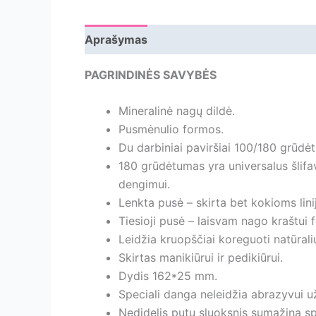
Aprašymas
Papildoma informacija
Ats
PAGRINDINĖS SAVYBĖS
Mineralinė nagų dildė.
Pusmėnulio formos.
Du darbiniai paviršiai 100/180 grūdė
180 grūdėtumas yra universalus šlifa
dengimui.
Lenkta pusė – skirta bet kokioms lini
Tiesioji pusė – laisvam nago kraštui 
Leidžia kruopščiai koreguoti natūrali
Skirtas manikiūrui ir pedikiūrui.
Dydis 162*25 mm.
Speciali danga neleidžia abrazyvui 
Nedidelis putų sluoksnis sumažina s