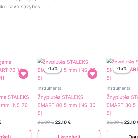
aiko savo savybes.
-15%
-15%
-15%
-15%
IŠPA
Žnyplutės
Žnyplutės
Instrumentai
Instrumentai
STALEKS
STALEKS
ams STALEKS
Žnyplutės STALEKS
Žnyplutės S
SMART
SMART
 mm [NS-70-
SMART 80 5 mm [NS-80-
SMART 30 5
80
30
5]
5]
5
5
l
Current
Original
Current
Origin
€
26.00
€
22.10
€
26.00
€
22.10
mm
mm
price
price
price
price
is:
was:
is:
was:
[NS-
[NS-
pšelį
Į krepšelį
Dau