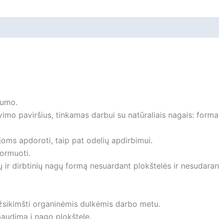
iliepimai
tumo.
vimo paviršius, tinkamas darbui su natūraliais nagais: forma
joms apdoroti, taip pat odelių apdirbimui.
formuoti.
ų ir dirbtinių nagų formą nesuardant plokštelės ir nesudaran
užsikimšti organinėmis dulkėmis darbo metu.
paudimą į nago plokštelę.