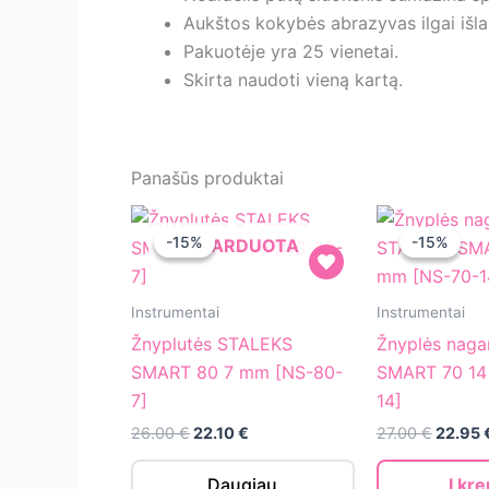
Aukštos kokybės abrazyvas ilgai išl
Pakuotėje yra 25 vienetai.
Skirta naudoti vieną kartą.
Panašūs produktai
-15%
-15%
-15%
-15%
IŠPARDUOTA
Žnyplutės
Žnyplės
Instrumentai
Instrumentai
STALEKS
nagams
Žnyplutės STALEKS
Žnyplės nag
SMART
STALEKS
SMART 80 7 mm [NS-80-
SMART 70 14
80
SMART
7]
14]
7
70
Original
Current
Origina
26.00
€
22.10
€
27.00
€
22.95
mm
14
price
price
price
was:
is:
was:
[NS-
mm
Daugiau
Į kre