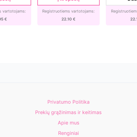
.
22.95 €.
26.00 €.
22.10 €.
26.00 
80-
30-
5]
5]
s vartotojams:
Registruotiems vartotojams:
Registruotiem
95
€
22.10
€
22.
Privatumo Politika
Prekių grąžinimas ir keitimas
Apie mus
Renginiai