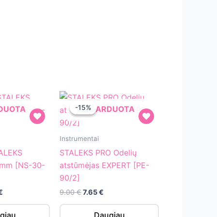
-15%
-15%
RDUOTA
IŠPARDUOTA
STALEKS
Instrumentai
PRO
TALEKS
STALEKS PRO Odelių
Odelių
 mm [NS-30-
atstūmėjas EXPERT [PE-
atstūmėjas
90/2]
EXPERT
al
Current
Original
Current
€
9.00
€
7.65
€
[PE-
price
price
price
is:
was:
is:
90/2]
giau
Daugiau