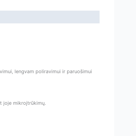
vimui, lengvam poliravimui ir paruošimui
t joje mikroįtrūkimų.