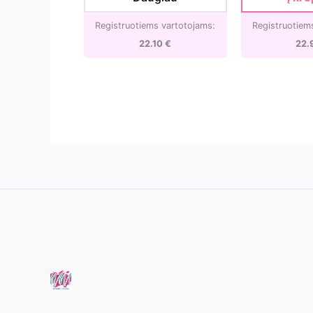
26.00 €.
22.10 €.
27.00 €
80-
[NS-
7]
70-
Registruotiems vartotojams:
Registruotiem
14]
22.10
€
22.