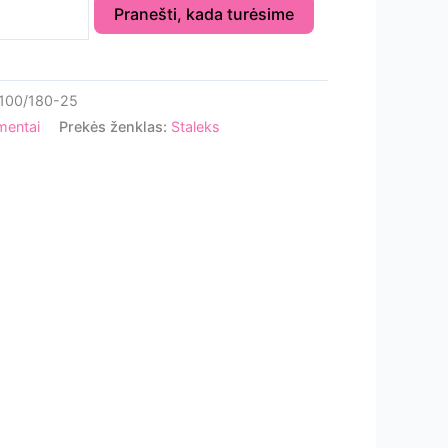
Pranešti, kada turėsime
100/180-25
mentai
Prekės ženklas:
Staleks