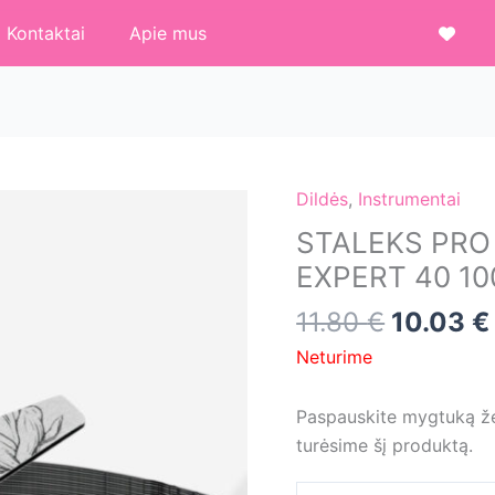
Kontaktai
Apie mus
Dildės
,
Instrumentai
STALEKS PRO N
EXPERT 40 100
Original
11.80
€
10.03
€
price
Neturime
was:
11.80 €.
Paspauskite mygtuką žem
turėsime šį produktą.