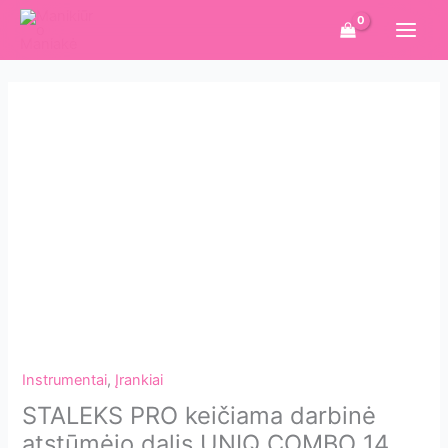
Pereiti
prie
turinio
Instrumentai
,
Įrankiai
STALEKS PRO keičiama darbinė
atstūmėjo dalis UNIQ COMBO 14