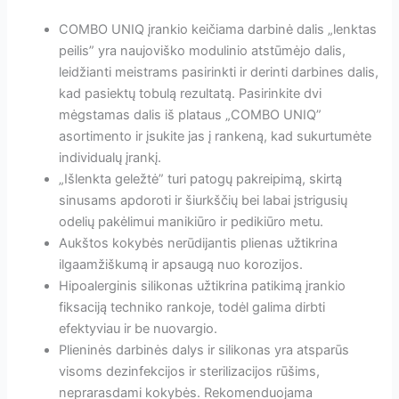
COMBO UNIQ įrankio keičiama darbinė dalis „lenktas
peilis” yra naujoviško modulinio atstūmėjo dalis,
leidžianti meistrams pasirinkti ir derinti darbines dalis,
kad pasiektų tobulą rezultatą. Pasirinkite dvi
mėgstamas dalis iš plataus „COMBO UNIQ”
asortimento ir įsukite jas į rankeną, kad sukurtumėte
individualų įrankį.
„Išlenkta geležtė” turi patogų pakreipimą, skirtą
sinusams apdoroti ir šiurkščių bei labai įstrigusių
odelių pakėlimui manikiūro ir pedikiūro metu.
Aukštos kokybės nerūdijantis plienas užtikrina
ilgaamžiškumą ir apsaugą nuo korozijos.
Hipoalerginis silikonas užtikrina patikimą įrankio
fiksaciją techniko rankoje, todėl galima dirbti
efektyviau ir be nuovargio.
Plieninės darbinės dalys ir silikonas yra atsparūs
visoms dezinfekcijos ir sterilizacijos rūšims,
neprarasdami kokybės. Rekomenduojama