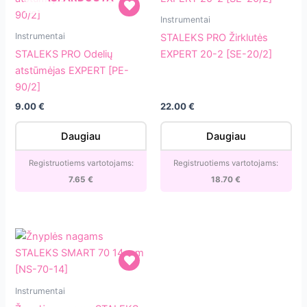
STALEKS
Instrumentai
STALEKS
PRO
Instrumentai
STALEKS PRO Žirklutės
PRO
Žirklutės
STALEKS PRO Odelių
EXPERT 20-2 [SE-20/2]
Odelių
EXPERT
atstūmėjas EXPERT [PE-
atstūmėjas
20-
90/2]
EXPERT
2
9.00
€
22.00
€
[PE-
[SE-
90/2]
20/2]
Daugiau
Daugiau
Registruotiems vartotojams:
Registruotiems vartotojams:
7.65
€
18.70
€
Žnyplės
Instrumentai
nagams