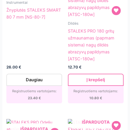
Žnyplutės
Instrumentai
STALEKS
Žnyplutės STALEKS SMART
SMART
80 7 mm [NS-80-7]
80
STALEKS
Dildės
7
PRO
STALEKS PRO 180 gritų
mm
180
užmaunamas (papmam
[NS-
gritų
sistema) nagų dildės
80-
užmaunamas
abrazyvų papildymas
7]
(papmam
[ATSC-180w]
sistema)
26.00
€
12.70
€
nagų
dildės
Daugiau
Į krepšelį
abrazyvų
papildymas
Registruotiems vartotojams:
Registruotiems vartotojams:
[ATSC-
23.40
€
10.80
€
180w]
IŠPARDUOTA
IŠPARDUOTA