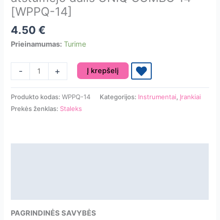
[WPPQ-14]
4.50
€
Prieinamumas:
Turime
produkto
-
+
Į krepšelį
kiekis:
STALEKS
Produkto kodas:
WPPQ-14
Kategorijos:
Instrumentai
,
Įrankiai
PRO
Prekės ženklas:
Staleks
keičiama
darbinė
atstūmėjo
dalis
Aprašymas
UNIQ
Papildoma informacija
COMBO
14
Atsiliepimai
[WPPQ-
14]
PAGRINDINĖS SAVYBĖS