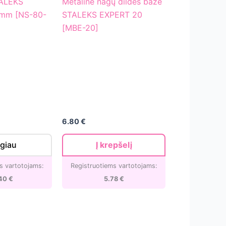
TALEKS
Metalinė nagų dildės bazė
dildės
 mm [NS-80-
STALEKS EXPERT 20
bazė
[MBE-20]
STALEKS
EXPERT
20
[MBE-
20]
6.80
€
giau
Į krepšelį
s vartotojams:
Registruotiems vartotojams:
.40
€
5.78
€