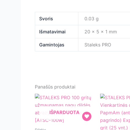
Svoris
0.03 g
Išmatavimai
20 × 5 × 1 mm
Gamintojas
Staleks PRO
Panašūs produktai
IŠPARDUOTA
STALEKS
Dildės