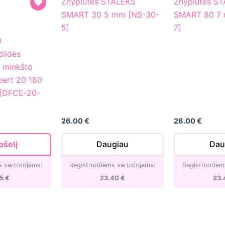
Žnyplutės STALEKS
Žnyplutės S
SMART
SMART
SMART 30 5 mm [NS-30-
SMART 80 7
30
80
5]
7]
5
7
O
mm
mm
dildės
[NS-
[NS-
 minkšto
30-
80-
pert 20 180
5]
7]
) [DFCE-20-
26.00
€
26.00
€
pšelį
Daugiau
Dau
s vartotojams:
Registruotiems vartotojams:
Registruotiem
95
€
23.40
€
23