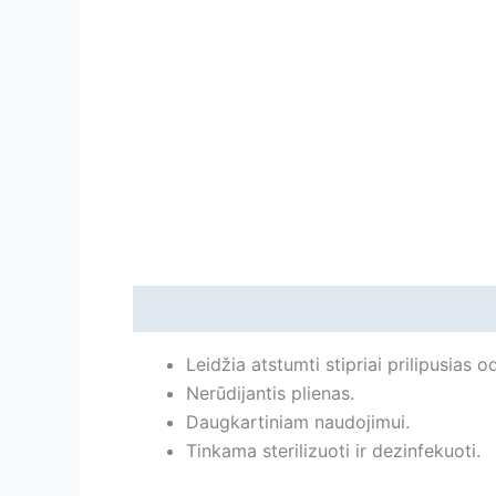
Aprašymas
Papildoma informacija
Ats
Leidžia atstumti stipriai prilipusias 
Nerūdijantis plienas.
Daugkartiniam naudojimui.
Tinkama sterilizuoti ir dezinfekuoti.