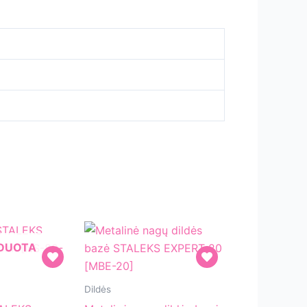
RDUOTA
Metalinė
Dildės
nagų