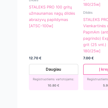
PRO
STALEKS PRO 100 gritų
100
STALEKS
Dildės
užmaunamas nagų dildės
gritų
PRO
abrazyvų papildymas
STALEKS PR
užmaunamas
Vienkartinės
[ATSC-100w]
Vienkartinės 
nagų
dildės
PapmAm (ant
dildės
PapmAm
pagrindo) Ex
abrazyvų
(ant
grit (25 vnt.
papildymas
minkšto
180/25w]
[ATSC-
pagrindo)
12.70
€
7.00
€
100w]
Expert
20
Daugiau
Į kre
180
grit
Registruotiems vartotojams:
Registruotiem
(25
10.80
€
5.
vnt.)
[DFCE-
20-