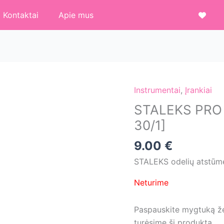
Kontaktai
Apie mus
Instrumentai
,
Įrankiai
STALEKS PRO o
30/1]
9.00
€
STALEKS odelių atstūm
Neturime
Paspauskite mygtuką žem
turėsime šį produktą.