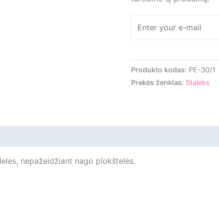
Produkto kodas:
PE-30/1
Prekės ženklas:
Staleks
iliepimai
odeles, nepažeidžiant nago plokštelės.