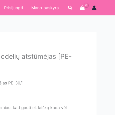
Paieška
Prisijungti
Mano paskyra
delių atstūmėjas [PE-
ėjas PE-30/1
iau, kad gauti el. laišką kada vėl