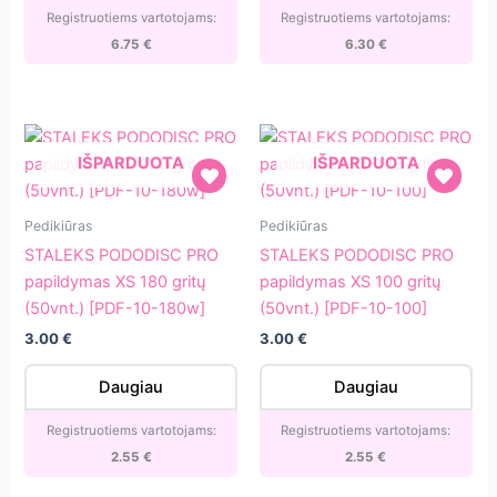
pagrindo
Registruotiems vartotojams:
Registruotiems vartotojams:
(50vnt.)
6.75
€
6.30
€
[PDFS-
25-
180]
IŠPARDUOTA
IŠPARDUOTA
STALEKS
STALEKS
Pedikiūras
Pedikiūras
PODODISC
PODODISC
STALEKS PODODISC PRO
STALEKS PODODISC PRO
PRO
PRO
papildymas XS 180 gritų
papildymas XS 100 gritų
papildymas
papildymas
(50vnt.) [PDF-10-180w]
(50vnt.) [PDF-10-100]
XS
XS
3.00
€
3.00
€
180
100
gritų
gritų
Daugiau
Daugiau
(50vnt.)
(50vnt.)
[PDF-
[PDF-
Registruotiems vartotojams:
Registruotiems vartotojams:
10-
10-
2.55
€
2.55
€
180w]
100]