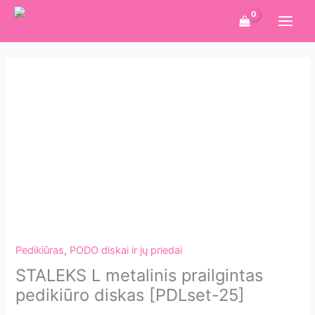
Pereiti
prie
turinio
Pedikiūras
,
PODO diskai ir jų priedai
STALEKS L metalinis prailgintas
pedikiūro diskas [PDLset-25]