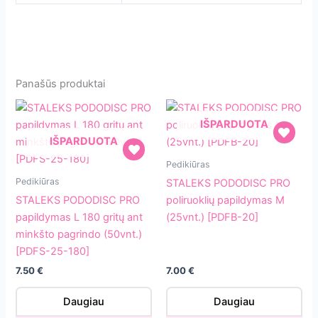
Panašūs produktai
IŠPARDUOTA
IŠPARDUOTA
STALEKS
Pedikiūras
STALEKS
PODODISC
Pedikiūras
STALEKS PODODISC PRO
PODODISC
PRO
STALEKS PODODISC PRO
poliruoklių papildymas M
PRO
poliruoklių
papildymas L 180 gritų ant
(25vnt.) [PDFB-20]
papildymas
papildymas
minkšto pagrindo (50vnt.)
L
M
[PDFS-25-180]
180
(25vnt.)
7.50
€
7.00
€
gritų
[PDFB-
ant
20]
Daugiau
Daugiau
minkšto