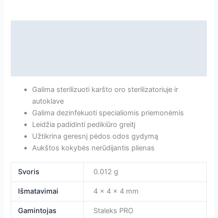
Aprašymas
Papildoma informacija
Atsiliepimai
Galima sterilizuoti karšto oro sterilizatoriuje ir
autoklave
Galima dezinfekuoti specialiomis priemonėmis
Leidžia padidinti pedikiūro greitį
Užtikrina geresnį pėdos odos gydymą
Aukštos kokybės nerūdijantis plienas
Svoris
0.012 g
Išmatavimai
4 × 4 × 4 mm
Gamintojas
Staleks PRO