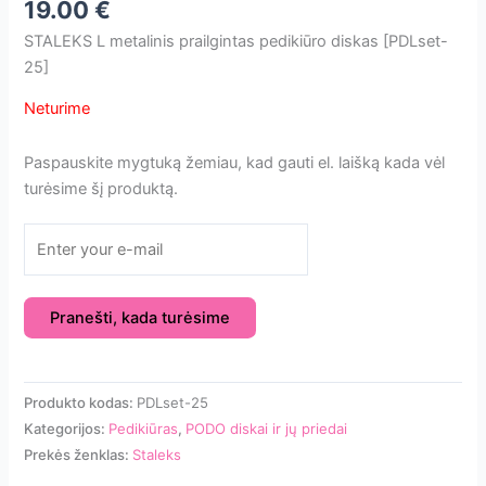
19.00
€
STALEKS L metalinis prailgintas pedikiūro diskas [PDLset-
25]
Neturime
Paspauskite mygtuką žemiau, kad gauti el. laišką kada vėl
turėsime šį produktą.
Pranešti, kada turėsime
Produkto kodas:
PDLset-25
Kategorijos:
Pedikiūras
,
PODO diskai ir jų priedai
Prekės ženklas:
Staleks