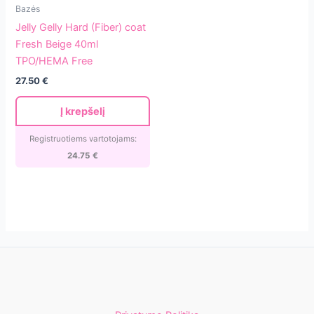
Jelly
Bazės
Gelly
Jelly Gelly Hard (Fiber) coat
Hard
Fresh Beige 40ml
(Fiber)
TPO/HEMA Free
coat
27.50
€
Fresh
Beige
Į krepšelį
40ml
TPO/HEMA
Registruotiems vartotojams:
Free
24.75
€