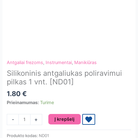
Antgaliai frezoms
,
Instrumentai
,
Manikiūras
Silikoninis antgaliukas poliravimui
pilkas 1 vnt. [ND01]
1.80
€
Prieinamumas:
Turime
produkto
-
+
Į krepšelį
kiekis:
Silikoninis
Produkto kodas:
ND01