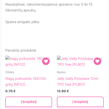
Naudojimas: rekomenduojamos apsukos nuo 5 iki 15
tūkstančių apsukų.
Spalva antgalio pilka.
Panašūs produktai
Nagų
Jelly
Dildės
Bazės
poliruoklis
Gelly
Nagų poliruoklis 180/100
Jelly Gelly Polybase 12ml
180/100
Polybase
gritų [NF02]
TPO free [PLB01]
gritų
12ml
0.70
€
13.90
€
[NF02]
TPO
free
Į krepšelį
Į krepšelį
[PLB01]