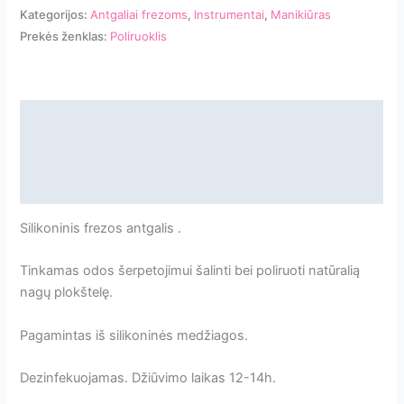
antgaliukas
Kategorijos:
Antgaliai frezoms
,
Instrumentai
,
Manikiūras
poliravimui
Prekės ženklas:
Poliruoklis
pilkas
1
vnt.
[ND01]
Aprašymas
Papildoma informacija
Atsiliepimai
Silikoninis frezos antgalis .
Tinkamas odos šerpetojimui šalinti bei poliruoti natūralią
nagų plokštelę.
Pagamintas iš silikoninės medžiagos.
Dezinfekuojamas. Džiūvimo laikas 12-14h.