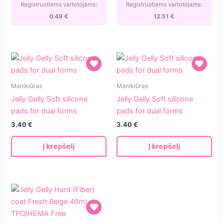
Registruotiems vartotojams:
Registruotiems vartotojams:
0.49
€
12.51
€
Jelly
Jelly
Manikiūras
Manikiūras
Gelly
Gelly
Jelly Gelly Soft silicone
Jelly Gelly Soft silicone
Soft
Soft
pads for dual forms
pads for dual forms
silicone
silicone
3.40
€
3.40
€
pads
pads
for
for
Į krepšelį
Į krepšelį
dual
dual
forms
forms