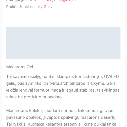
gelis
Prekės ženklas:
Jelly Gelly
Jelly
Gelly
Macarons
Pink
Aprašymas
Mousse
Papildoma informacija
40ml
TPO/HEMA
Atsiliepimai
Free
Macarons Gel
Tai savaime išsilyginantis, klampios konsistencijos UV/LED
gelis, pasižymintis itin tvirtu architektūros išlaikymu. Gelis
leidžia lengvai formuoti nagą ir išgauti stabilias, taisyklingas
arkas be produkto nubėgimo.
Macaroons kolekciją sudaro sodrios, linksmos ir gaivios
pavasario spalvos, įkvėptos spalvingų macarons desertų.
Tai ryškūs, nuotaiką keliantys atspalviai, kurie puikiai tinka