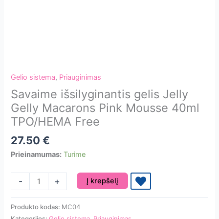
Gelio sistema
,
Priauginimas
Savaime išsilyginantis gelis Jelly
Gelly Macarons Pink Mousse 40ml
TPO/HEMA Free
27.50
€
Prieinamumas:
Turime
produkto
-
+
Į krepšelį
kiekis:
Savaime
Produkto kodas:
MC04
išsilyginantis
Kategorijos:
Gelio sistema
,
Priauginimas