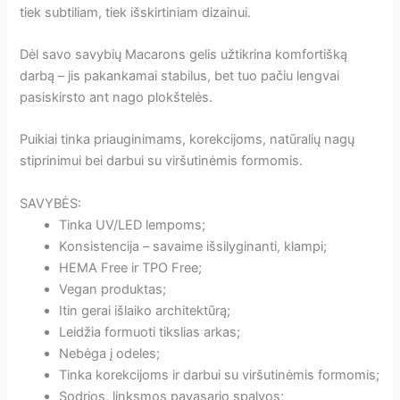
tiek subtiliam, tiek išskirtiniam dizainui.
Dėl savo savybių Macarons gelis užtikrina komfortišką
darbą – jis pakankamai stabilus, bet tuo pačiu lengvai
pasiskirsto ant nago plokštelės.
Puikiai tinka priauginimams, korekcijoms, natūralių nagų
stiprinimui bei darbui su viršutinėmis formomis.
SAVYBĖS:
Tinka UV/LED lempoms;
Konsistencija – savaime išsilyginanti, klampi;
HEMA Free ir TPO Free;
Vegan produktas;
Itin gerai išlaiko architektūrą;
Leidžia formuoti tikslias arkas;
Nebėga į odeles;
Tinka korekcijoms ir darbui su viršutinėmis formomis;
Sodrios, linksmos pavasario spalvos;