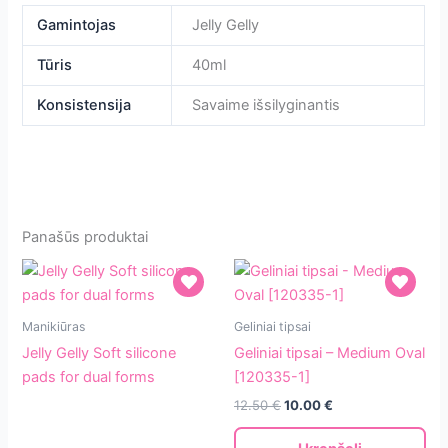
Gamintojas
Jelly Gelly
Tūris
40ml
Konsistensija
Savaime išsilyginantis
Panašūs produktai
Jelly
Geliniai
Manikiūras
Geliniai tipsai
Gelly
tipsai
Jelly Gelly Soft silicone
Geliniai tipsai – Medium Oval
Soft
–
pads for dual forms
[120335-1]
silicone
Medium
12.50
€
10.00
€
pads
Oval
for
[120335-