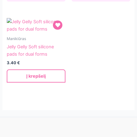
FREE
Jelly
Manikiūras
Gelly
Jelly Gelly Soft silicone
Soft
pads for dual forms
silicone
3.40
€
pads
for
Į krepšelį
dual
forms