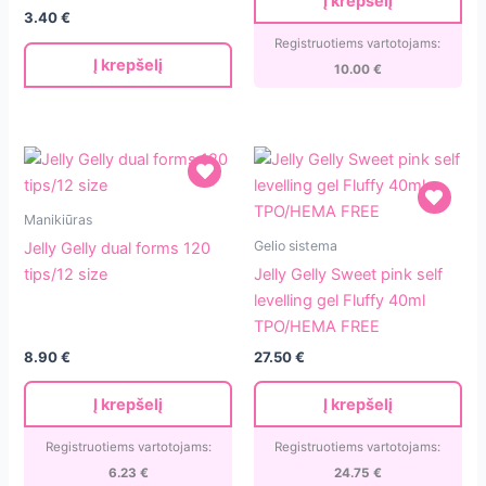
Į krepšelį
dual
1]
3.40
€
forms
Registruotiems vartotojams:
Į krepšelį
10.00
€
Jelly
Manikiūras
Gelly
Jelly
Gelio sistema
Jelly Gelly dual forms 120
dual
Gelly
tips/12 size
Jelly Gelly Sweet pink self
forms
Sweet
levelling gel Fluffy 40ml
120
pink
TPO/HEMA FREE
tips/12
self
8.90
€
27.50
€
size
levelling
gel
Į krepšelį
Į krepšelį
Fluffy
40ml
Registruotiems vartotojams:
Registruotiems vartotojams:
TPO/HEMA
6.23
€
24.75
€