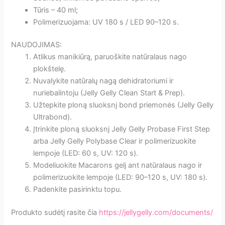
Tūris – 40 ml;
Polimerizuojama: UV 180 s / LED 90–120 s.
NAUDOJIMAS:
Atlikus manikiūrą, paruoškite natūralaus nago
plokštelę.
Nuvalykite natūralų nagą dehidratoriumi ir
nuriebalintoju (Jelly Gelly Clean Start & Prep).
Užtepkite ploną sluoksnį bond priemonės (Jelly Gelly
Ultrabond).
Įtrinkite ploną sluoksnį Jelly Gelly Probase First Step
arba Jelly Gelly Polybase Clear ir polimerizuokite
lempoje (LED: 60 s, UV: 120 s).
Modeliuokite Macarons gelį ant natūralaus nago ir
polimerizuokite lempoje (LED: 90–120 s, UV: 180 s).
Padenkite pasirinktu topu.
Produkto sudėtį rasite čia
https://jellygelly.com/documents/