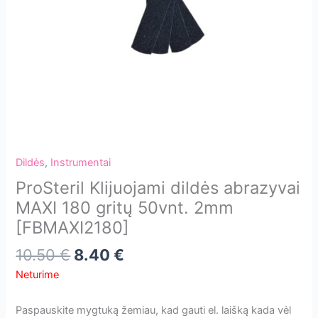
Dildės
,
Instrumentai
ProSteril Klijuojami dildės abrazyvai
MAXI 180 gritų 50vnt. 2mm
[FBMAXI2180]
10.50
€
8.40
€
Neturime
Paspauskite mygtuką žemiau, kad gauti el. laišką kada vėl