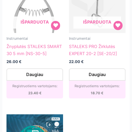
IŠPARDUOTA
IŠPARDUOTA
Žnyplutės
STALEKS
Instrumentai
Instrumentai
STALEKS
PRO
Žnyplutės STALEKS SMART
STALEKS PRO Žirklutės
SMART
Žirklutės
30 5 mm [NS-30-5]
EXPERT 20-2 [SE-20/2]
30
EXPERT
26.00
€
22.00
€
5
20-
mm
2
Daugiau
Daugiau
[NS-
[SE-
30-
20/2]
Registruotiems vartotojams:
Registruotiems vartotojams:
5]
23.40
€
18.70
€