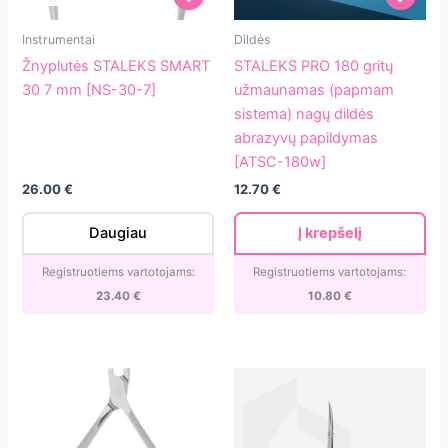
Žnyplutės
STALEKS
Instrumentai
Dildės
STALEKS
PRO
Žnyplutės STALEKS SMART
STALEKS PRO 180 gritų
SMART
180
30 7 mm [NS-30-7]
užmaunamas (papmam
30
gritų
sistema) nagų dildės
7
užmaunamas
abrazyvų papildymas
mm
(papmam
[ATSC-180w]
[NS-
sistema)
26.00
€
12.70
€
30-
nagų
7]
dildės
Daugiau
Į krepšelį
abrazyvų
papildymas
Registruotiems vartotojams:
Registruotiems vartotojams:
[ATSC-
23.40
€
10.80
€
180w]