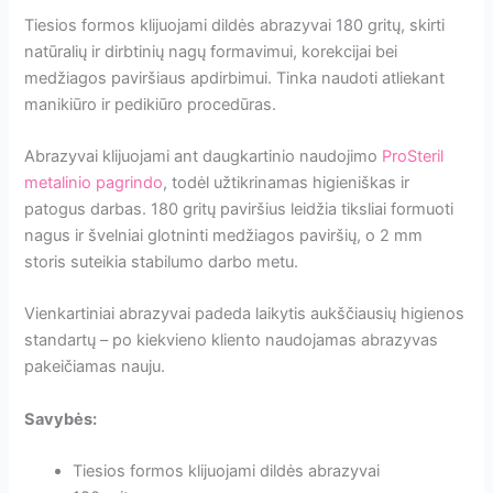
Tiesios formos klijuojami dildės abrazyvai 180 gritų, skirti
natūralių ir dirbtinių nagų formavimui, korekcijai bei
medžiagos paviršiaus apdirbimui. Tinka naudoti atliekant
manikiūro ir pedikiūro procedūras.
Abrazyvai klijuojami ant daugkartinio naudojimo
ProSteril
metalinio pagrindo
, todėl užtikrinamas higieniškas ir
patogus darbas. 180 gritų paviršius leidžia tiksliai formuoti
nagus ir švelniai glotninti medžiagos paviršių, o 2 mm
storis suteikia stabilumo darbo metu.
Vienkartiniai abrazyvai padeda laikytis aukščiausių higienos
standartų – po kiekvieno kliento naudojamas abrazyvas
pakeičiamas nauju.
Savybės:
Tiesios formos klijuojami dildės abrazyvai