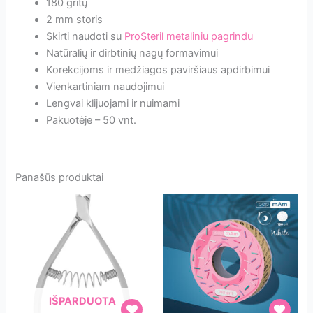
180 gritų
2 mm storis
Skirti naudoti su
ProSteril metaliniu pagrindu
Natūralių ir dirbtinių nagų formavimui
Korekcijoms ir medžiagos paviršiaus apdirbimui
Vienkartiniam naudojimui
Lengvai klijuojami ir nuimami
Pakuotėje – 50 vnt.
Panašūs produktai
IŠPARDUOTA