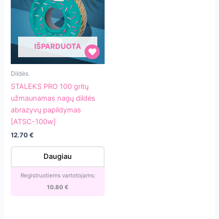
IŠPARDUOTA
STALEKS
Dildės
PRO
STALEKS PRO 100 gritų
100
užmaunamas nagų dildės
gritų
abrazyvų papildymas
užmaunamas
[ATSC-100w]
nagų
12.70
€
dildės
abrazyvų
Daugiau
papildymas
[ATSC-
Registruotiems vartotojams:
100w]
10.80
€