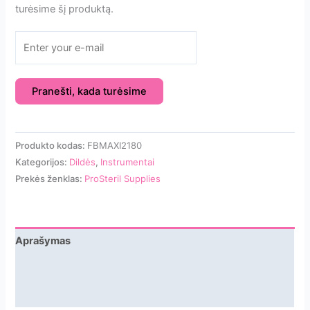
turėsime šį produktą.
Pranešti, kada turėsime
Produkto kodas:
FBMAXI2180
Kategorijos:
Dildės
,
Instrumentai
Prekės ženklas:
ProSteril Supplies
Aprašymas
Papildoma informacija
Atsiliepimai