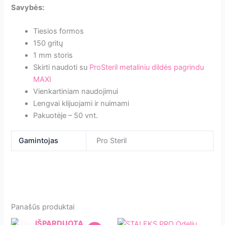
Savybės:
Tiesios formos
150 gritų
1 mm storis
Skirti naudoti su
ProSteril metaliniu dildės pagrindu
MAXI
Vienkartiniam naudojimui
Lengvai klijuojami ir nuimami
Pakuotėje – 50 vnt.
Gamintojas
Pro Steril
Panašūs produktai
IŠPARDUOTA