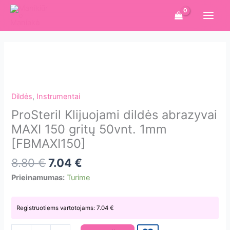
Pereiti
prie
turinio
Dildės
,
Instrumentai
ProSteril Klijuojami dildės abrazyvai
MAXI 150 gritų 50vnt. 1mm
[FBMAXI150]
8.80
€
7.04
€
Prieinamumas:
Turime
Registruotiems vartotojams:
7.04
€