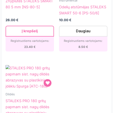
Instrumentai
Žnyplutės STALEKS SMART
SMART
atstūmėjas
80 5 mm [NS-80-5]
Odelių atstūmėjas STALEKS
80
STALEKS
SMART 50-6 [PS-50/6]
5
SMART
26.00
€
10.00
€
mm
50-
[NS-
6
Į krepšelį
Daugiau
80-
[PS-
5]
50/6]
Registruotiems vartotojams:
Registruotiems vartotojams:
23.40
€
8.50
€
STALEKS
Dildės
PRO
STALEKS PRO 180 gritų
180
papmam sist. nagų dildės
gritų