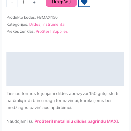
produkto
-
+
Į krepšelį
kiekis:
ProSteril
Produkto kodas:
FBMAXI150
Klijuojami
Kategorijos:
Dildės
,
Instrumentai
dildės
Prekės ženklas:
ProSteril Supplies
abrazyvai
MAXI
150
gritų
Aprašymas
50vnt.
Papildoma informacija
1mm
[FBMAXI150]
Atsiliepimai
Tiesios formos klijuojami dildės abrazyvai 150 gritų, skirti
natūralių ir dirbtinių nagų formavimui, korekcijoms bei
medžiagos paviršiaus apdirbimui.
Naudojami su
ProSteril metaliniu dildės pagrindu MAXI
.