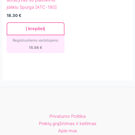
abrazyvas su plastikiniu
papmam
įdėklu Spurga [ATC-180]
sist.
18.30
€
nagų
dildės
Į krepšelį
abrazyvas
su
Registruotiems vartotojams:
plastikiniu
15.56
€
įdėklu
Spurga
[ATC-
180]
Privatumo Politika
Prekių grąžinimas ir keitimas
Apie mus