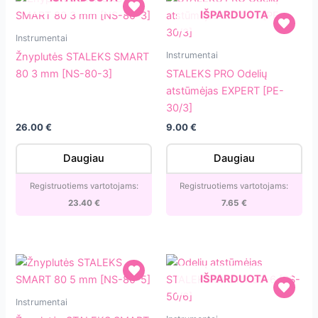
IŠPARDUOTA
Žnyplutės
Instrumentai
STALEKS
STALEKS
Instrumentai
Žnyplutės STALEKS SMART
SMART
PRO
80 3 mm [NS-80-3]
STALEKS PRO Odelių
80
Odelių
atstūmėjas EXPERT [PE-
3
atstūmėjas
30/3]
mm
EXPERT
26.00
€
9.00
€
[NS-
[PE-
80-
30/3]
Daugiau
Daugiau
3]
Registruotiems vartotojams:
Registruotiems vartotojams:
23.40
€
7.65
€
IŠPARDUOTA
Žnyplutės
Instrumentai
STALEKS
Odelių