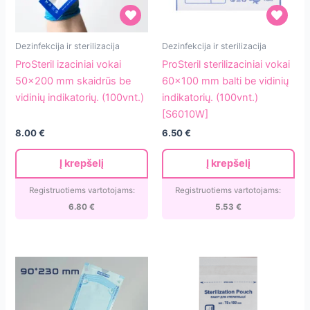
ProSteril
ProSteril
Dezinfekcija ir sterilizacija
Dezinfekcija ir sterilizacija
izaciniai
sterilizaciniai
ProSteril izaciniai vokai
ProSteril sterilizaciniai vokai
vokai
vokai
50×200 mm skaidrūs be
60×100 mm balti be vidinių
50×200
60×100
vidinių indikatorių. (100vnt.)
indikatorių. (100vnt.)
mm
mm
[S6010W]
skaidrūs
balti
8.00
€
6.50
€
be
be
vidinių
vidinių
Į krepšelį
Į krepšelį
indikatorių.
indikatorių.
(100vnt.)
(100vnt.)
Registruotiems vartotojams:
Registruotiems vartotojams:
[S6010W]
6.80
€
5.53
€