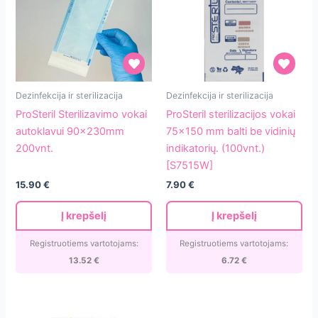
ProSteril
ProSteril
Dezinfekcija ir sterilizacija
Dezinfekcija ir sterilizacija
Sterilizavimo
sterilizacijos
ProSteril Sterilizavimo vokai
ProSteril sterilizacijos vokai
vokai
vokai
autoklavui 90x230mm
75×150 mm balti be vidinių
autoklavui
75×150
200vnt.
indikatorių. (100vnt.)
90x230mm
mm
[S7515W]
200vnt.
balti
15.90
€
7.90
€
be
vidinių
Į krepšelį
Į krepšelį
indikatorių.
(100vnt.)
Registruotiems vartotojams:
Registruotiems vartotojams:
[S7515W]
13.52
€
6.72
€