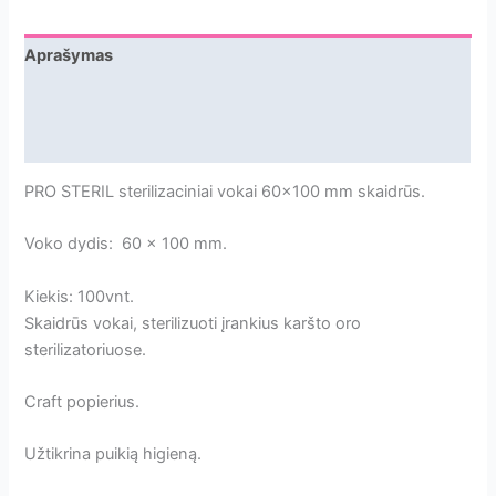
skaidrūs
be
Aprašymas
vidinių
Papildoma informacija
indikatorių.
(100vnt.)
Atsiliepimai
[S6010T]
PRO STERIL sterilizaciniai vokai 60×100 mm skaidrūs.
Voko dydis: 60 x 100 mm.
Kiekis: 100vnt.
Skaidrūs vokai, sterilizuoti įrankius karšto oro
sterilizatoriuose.
Craft popierius.
Užtikrina puikią higieną.