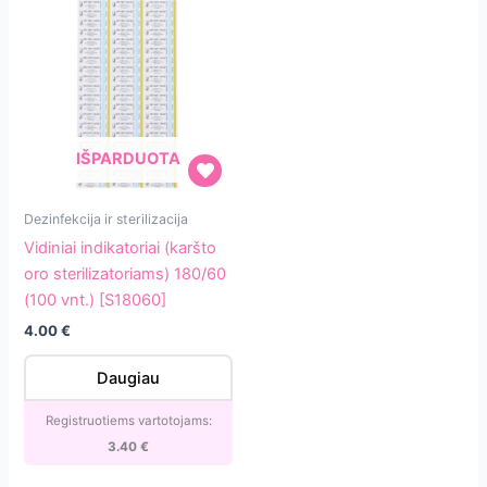
IŠPARDUOTA
Vidiniai
Dezinfekcija ir sterilizacija
indikatoriai
Vidiniai indikatoriai (karšto
(karšto
oro sterilizatoriams) 180/60
oro
(100 vnt.) [S18060]
sterilizatoriams)
4.00
€
180/60
(100
Daugiau
vnt.)
[S18060]
Registruotiems vartotojams:
3.40
€