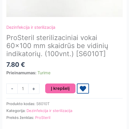
Dezinfekcija ir sterilizacija
ProSteril sterilizaciniai vokai
60×100 mm skaidrūs be vidinių
indikatorių. (100vnt.) [S6010T]
7.80
€
Prieinamumas:
Turime
produkto
-
+
Į krepšelį
kiekis:
ProSteril
Produkto kodas:
S6010T
sterilizaciniai
Kategorija:
Dezinfekcija ir sterilizacija
vokai
Prekės ženklas:
ProSteril
60x100
mm