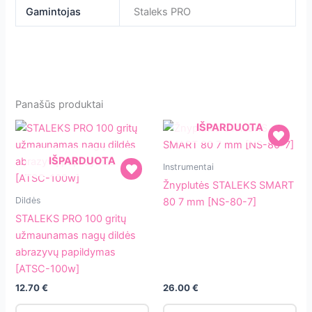
Gamintojas
Staleks PRO
Panašūs produktai
IŠPARDUOTA
Žnyplutės
IŠPARDUOTA
Instrumentai
STALEKS
Žnyplutės STALEKS SMART
STALEKS
SMART
Dildės
80 7 mm [NS-80-7]
PRO
80
STALEKS PRO 100 gritų
100
7
užmaunamas nagų dildės
gritų
mm
abrazyvų papildymas
užmaunamas
[NS-
[ATSC-100w]
nagų
80-
12.70
€
26.00
€
dildės
7]
abrazyvų