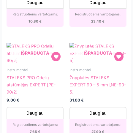
Daugiau
Daugiau
papildymas
[ATSC-
Registruotiems vartotojams:
Registruotiems vartotojams:
100w]
10.80
€
23.40
€
IŠPARDUOTA
IŠPARDUOTA
STALEKS
Žnyplutės
Instrumentai
Instrumentai
PRO
STALEKS
STALEKS PRO Odelių
Žnyplutės STALEKS
Odelių
EXPERT
atstūmėjas EXPERT [PE-
EXPERT 90 – 5 mm [NE-90-
atstūmėjas
90
90/2]
5]
EXPERT
–
9.00
€
31.00
€
[PE-
5
90/2]
mm
Daugiau
Daugiau
[NE-
90-
Registruotiems vartotojams:
Registruotiems vartotojams:
5]
7.65
€
27.90
€