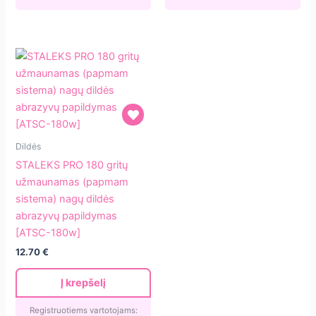
STALEKS
Dildės
PRO
STALEKS PRO 180 gritų
180
užmaunamas (papmam
gritų
sistema) nagų dildės
užmaunamas
abrazyvų papildymas
(papmam
[ATSC-180w]
sistema)
12.70
€
nagų
dildės
Į krepšelį
abrazyvų
papildymas
Registruotiems vartotojams: