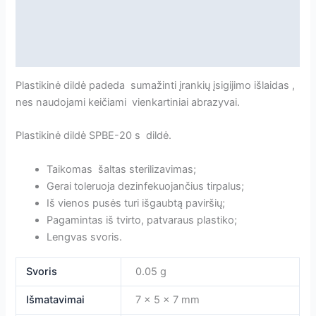
[SPBE-
Papildoma informacija
20s]
Atsiliepimai
Plastikinė dildė padeda sumažinti įrankių įsigijimo išlaidas ,
nes naudojami keičiami vienkartiniai abrazyvai.
Plastikinė dildė SPBE-20 s dildė.
Taikomas šaltas sterilizavimas;
Gerai toleruoja dezinfekuojančius tirpalus;
Iš vienos pusės turi išgaubtą paviršių;
Pagamintas iš tvirto, patvaraus plastiko;
Lengvas svoris.
Svoris
0.05 g
Išmatavimai
7 × 5 × 7 mm