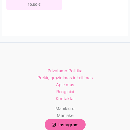
[ATSC-
10.80
€
180w]
Privatumo Politika
Prekių grąžinimas ir keitimas
Apie mus
Renginiai
Kontaktai
Manikiūro
Maniakė
Instagram