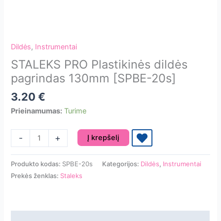
Dildės
,
Instrumentai
STALEKS PRO Plastikinės dildės
pagrindas 130mm [SPBE-20s]
3.20
€
Prieinamumas:
Turime
produkto
-
+
Į krepšelį
kiekis:
STALEKS
Produkto kodas:
SPBE-20s
Kategorijos:
Dildės
,
Instrumentai
PRO
Prekės ženklas:
Staleks
Plastikinės
dildės
pagrindas
130mm
Aprašymas