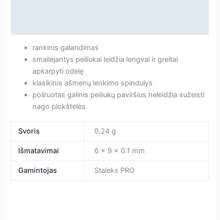
Papildoma informacija
Atsiliepimai
rankinis galandimas
smailėjantys peiliukai leidžia lengvai ir greitai
apkarpyti odelę
klasikinis ašmenų lenkimo spindulys
poliruotas galinis peiliukų paviršius neleidžia sužeisti
nago plokštelės
Svoris
0.24 g
Išmatavimai
6 × 9 × 0.1 mm
Gamintojas
Staleks PRO