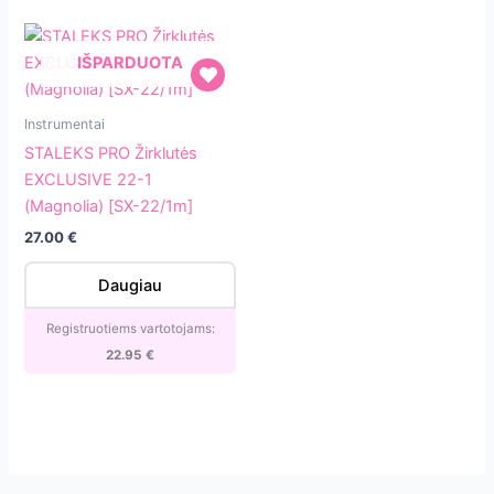
IŠPARDUOTA
STALEKS
Instrumentai
PRO
STALEKS PRO Žirklutės
Žirklutės
EXCLUSIVE 22-1
EXCLUSIVE
(Magnolia) [SX-22/1m]
22-
27.00
€
1
(Magnolia)
Daugiau
[SX-
22/1m]
Registruotiems vartotojams:
22.95
€