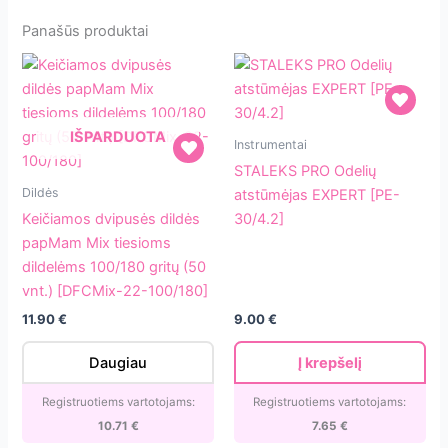
Panašūs produktai
STALEKS
IŠPARDUOTA
Instrumentai
PRO
STALEKS PRO Odelių
Keičiamos
Odelių
Dildės
atstūmėjas EXPERT [PE-
dvipusės
atstūmėjas
Keičiamos dvipusės dildės
30/4.2]
dildės
EXPERT
papMam Mix tiesioms
papMam
[PE-
dildelėms 100/180 gritų (50
Mix
30/4.2]
vnt.) [DFCMix-22-100/180]
tiesioms
11.90
€
9.00
€
dildelėms
100/180
Daugiau
Į krepšelį
gritų
(50
Registruotiems vartotojams:
Registruotiems vartotojams:
vnt.)
10.71
€
7.65
€