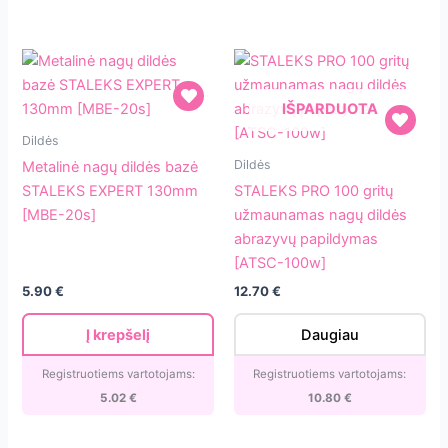
[DFCMix-
22-
100/180]
IŠPARDUOTA
Metalinė
Dildės
nagų
STALEKS
Dildės
Metalinė nagų dildės bazė
dildės
PRO
STALEKS EXPERT 130mm
STALEKS PRO 100 gritų
bazė
100
[MBE-20s]
užmaunamas nagų dildės
STALEKS
gritų
abrazyvų papildymas
EXPERT
užmaunamas
[ATSC-100w]
130mm
nagų
5.90
€
12.70
€
[MBE-
dildės
20s]
abrazyvų
Į krepšelį
Daugiau
papildymas
[ATSC-
Registruotiems vartotojams:
Registruotiems vartotojams:
100w]
5.02
€
10.80
€