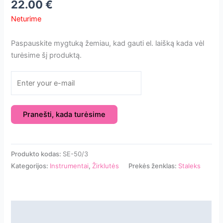
22.00
€
Neturime
Paspauskite mygtuką žemiau, kad gauti el. laišką kada vėl
turėsime šį produktą.
Pranešti, kada turėsime
Produkto kodas:
SE-50/3
Kategorijos:
Instrumentai
,
Žirklutės
Prekės ženklas:
Staleks
Aprašymas