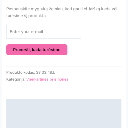
Paspauskite mygtuką žemiau, kad gauti el. laišką kada vėl
turėsime šį produktą.
Pranešti, kada turėsime
Produkto kodas:
SS 33.48.L
Kategorija:
Vienkartinės priemonės
Aprašymas
Papildoma informacija
Atsiliepimai