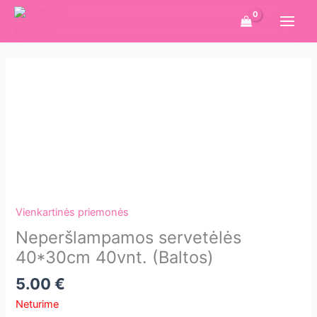
Pereiti
prie
turinio
Vienkartinės priemonės
Neperšlampamos servetėlės
40*30cm 40vnt. (Baltos)
5.00
€
Neturime