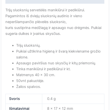
Trijų sluoksnių servetėlės manikiūrui ir pedikiūrui.
Pagamintos iš dviejų sluoksnių audinio ir vieno
neperšlampančio plėvelės sluoksnio,
kuris sustiprina medžiagą ir apsaugo nuo drėgmės. Puikiai
sugeria dulkes ir įvairius skysčius.
Trijų sluoksnių.
Puikiai užtikrina higieną ir švarą kiekviename grožio
salone.
Apsaugo paviršius nuo skysčių ir kitų priemonių.
Tinka manikiūrui ir pedikiūrui ir kt.
Matmenys 40 x 30 cm.
50vnt pakuotėje.
Žalios spalvos.
Svoris
0.4 g
Išmatavimai
8 × 17 × 12 mm