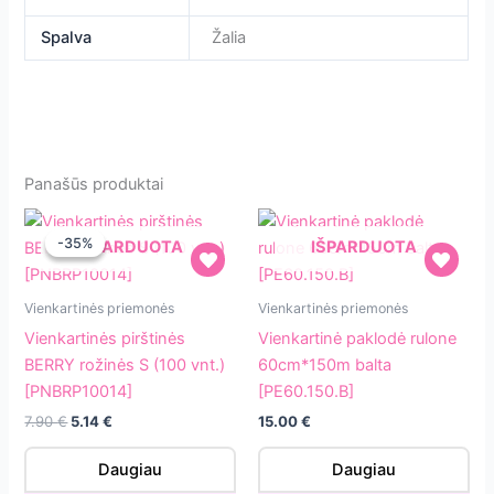
Spalva
Žalia
Panašūs produktai
-35%
-35%
IŠPARDUOTA
IŠPARDUOTA
Vienkartinės
Vienkartinė
Vienkartinės priemonės
Vienkartinės priemonės
pirštinės
paklodė
Vienkartinės pirštinės
Vienkartinė paklodė rulone
BERRY
rulone
BERRY rožinės S (100 vnt.)
60cm*150m balta
rožinės
60cm*150m
[PNBRP10014]
[PE60.150.B]
S
balta
Original
Current
7.90
€
5.14
€
15.00
€
(100
[PE60.150.B]
price
price
vnt.)
was:
is:
Daugiau
Daugiau
7.90 €.
5.14 €.
[PNBRP10014]