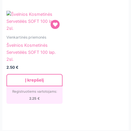
Švelnios
Vienkartinės priemonės
Kosmetinės
Švelnios Kosmetinės
Servetėlės
Servetėlės SOFT 100 lap.
SOFT
2sl.
100
2.50
€
lap.
2sl.
Į krepšelį
Registruotiems vartotojams:
2.25
€