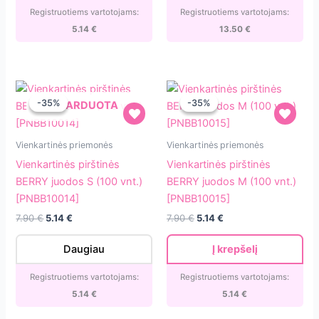
Registruotiems vartotojams:
Registruotiems vartotojams:
5.14
€
13.50
€
-35%
-35%
-35%
-35%
IŠPARDUOTA
Vienkartinės
Vienkartinės
Vienkartinės priemonės
Vienkartinės priemonės
pirštinės
pirštinės
Vienkartinės pirštinės
Vienkartinės pirštinės
BERRY
BERRY
BERRY juodos S (100 vnt.)
BERRY juodos M (100 vnt.)
juodos
juodos
[PNBB10014]
[PNBB10015]
S
M
Original
Current
Original
Current
7.90
€
5.14
€
7.90
€
5.14
€
(100
(100
price
price
price
price
vnt.)
vnt.)
was:
is:
was:
is:
Daugiau
Į krepšelį
7.90 €.
5.14 €.
7.90 €.
5.14 €.
[PNBB10014]
[PNBB10015]
Registruotiems vartotojams:
Registruotiems vartotojams:
5.14
€
5.14
€