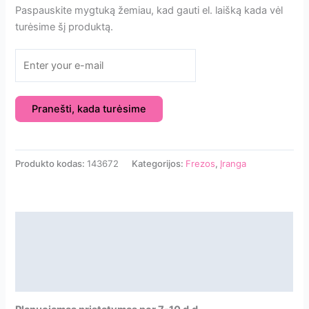
Paspauskite mygtuką žemiau, kad gauti el. laišką kada vėl
turėsime šį produktą.
Pranešti, kada turėsime
Produkto kodas:
143672
Kategorijos:
Frezos
,
Įranga
Aprašymas
Papildoma informacija
Atsiliepimai