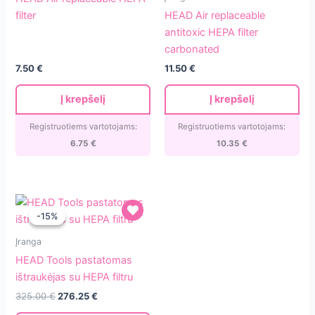
replaceable
Air
filter
HEAD Air replaceable
HEPA
replaceable
antitoxic HEPA filter
filter
antitoxic
carbonated
HEPA
7.50
€
11.50
€
filter
carbonated
Į krepšelį
Į krepšelį
Registruotiems vartotojams:
Registruotiems vartotojams:
6.75
€
10.35
€
-15%
-15%
HEAD
Įranga
Tools
HEAD Tools pastatomas
pastatomas
ištraukėjas su HEPA filtru
ištraukėjas
Original
Current
325.00
€
276.25
€
su
price
price