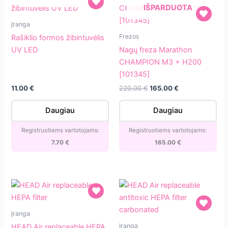
IŠPARDUOTA
Rašiklio
Įranga
formos
Nagų
Frezos
Rašiklio formos žibintuvėlis
žibintuvėlis
freza
UV LED
Nagų freza Marathon
UV
Marathon
CHAMPION M3 + H200
LED
CHAMPION
[101345]
M3
11.00
€
220.00
€
165.00
€
+
H200
Daugiau
Daugiau
[101345]
Registruotiems vartotojams:
Registruotiems vartotojams:
7.70
€
165.00
€
HEAD
Įranga
Air
HEAD
Įranga
HEAD Air replaceable HEPA