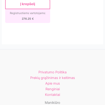
HEPA
was:
is:
Į krepšelį
325.00 €.
276.25 €.
filtru
Registruotiems vartotojams:
276.25
€
Privatumo Politika
Prekių grąžinimas ir keitimas
Apie mus
Renginiai
Kontaktai
Manikiūro