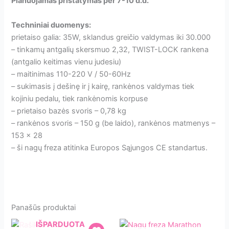
Planuojamas pristatymas per 7-10 d.d.
Techniniai duomenys:
prietaiso galia: 35W, sklandus greičio valdymas iki 30.000
– tinkamų antgalių skersmuo 2,32, TWIST-LOCK rankena
(antgalio keitimas vienu judesiu)
– maitinimas 110-220 V / 50-60Hz
– sukimasis į dešinę ir į kairę, rankėnos valdymas tiek
kojiniu pedalu, tiek rankėnomis korpuse
– prietaiso bazės svoris – 0,78 kg
– rankėnos svoris – 150 g (be laido), rankėnos matmenys –
153 x 28
– ši nagų freza atitinka Europos Sąjungos CE standartus.
Panašūs produktai
IŠPARDUOTA