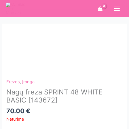
Pereiti
prie
turinio
Frezos
,
Įranga
Nagų freza SPRINT 48 WHITE
BASIC [143672]
70.00
€
Neturime