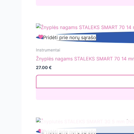
dildės
abrazyvų
papildymas
[ATSC-
180w]
Žnyplės
Pridėti prie norų sąrašo
nagams
STALEKS
Instrumentai
SMART
Žnyplės nagams STALEKS SMART 70 14 mm
70
27.00
€
14
mm
[NS-
70-
14]
Žnyplutės
Pridėti prie norų sąrašo