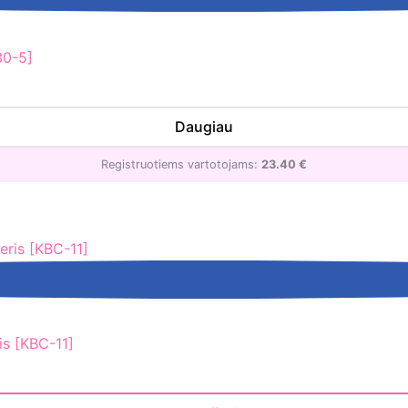
30-5]
Daugiau
Registruotiems vartotojams:
23.40
€
is [KBC-11]