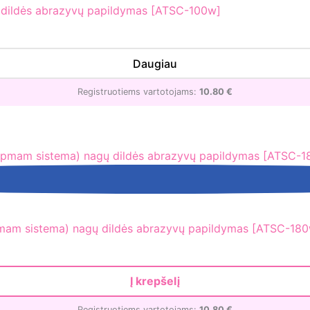
dildės abrazyvų papildymas [ATSC-100w]
Daugiau
Registruotiems vartotojams:
10.80
€
am sistema) nagų dildės abrazyvų papildymas [ATSC-180
Į krepšelį
Registruotiems vartotojams:
10.80
€