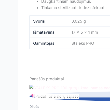
Daugkartiniam naudojimui.
Tinkama sterilizuoti ir dezinfekuoti.
Svoris
0.025 g
Išmatavimai
17 × 5 × 1 mm
Gamintojas
Staleks PRO
Panašūs produktai
STALEKS
Pridėti prie norų sąrašo
PRO
100
Dildės