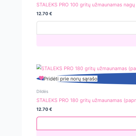
gritų
STALEKS PRO 100 gritų užmaunamas nagų 
užmaunamas
12.70
€
nagų
dildės
abrazyvų
papildymas
[ATSC-
100w]
STALEKS
Pridėti prie norų sąrašo
PRO
180
Dildės
gritų
STALEKS PRO 180 gritų užmaunamas (papm
užmaunamas
12.70
€
(papmam
sistema)
nagų