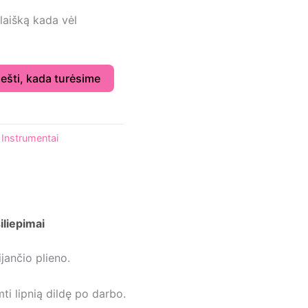
laišką kada vėl
ešti, kada turėsime
,
Instrumentai
iliepimai
jančio plieno.
ti lipnią dildę po darbo.