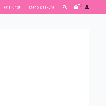
Paieška
Prisijungti
Mano paskyra