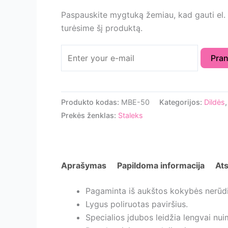
Paspauskite mygtuką žemiau, kad gauti el. 
turėsime šį produktą.
Pran
Produkto kodas:
MBE-50
Kategorijos:
Dildės
Prekės ženklas:
Staleks
Aprašymas
Papildoma informacija
Ats
Pagaminta iš aukštos kokybės nerūdi
Lygus poliruotas paviršius.
Specialios įdubos leidžia lengvai nuim