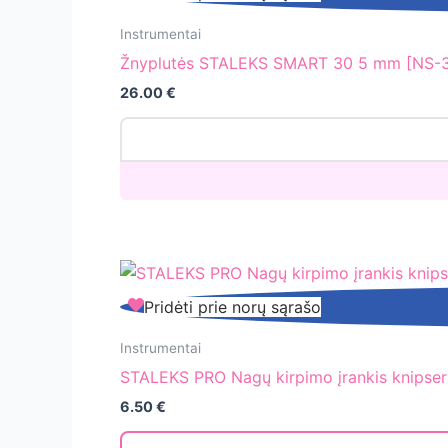
STALEKS
SMART
Instrumentai
30
Žnyplutės STALEKS SMART 30 5 mm [NS-
5
26.00
€
mm
[NS-
30-
5]
STALEKS
Pridėti prie norų sąrašo
PRO
Nagų
Instrumentai
kirpimo
STALEKS PRO Nagų kirpimo įrankis knipser
įrankis
6.50
€
knipseris