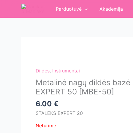
Pereiti
Parduotuvė
Akademija
prie
turinio
Dildės
,
Instrumentai
Metalinė nagų dildės baz
EXPERT 50 [MBE-50]
6.00
€
STALEKS EXPERT 20
Neturime