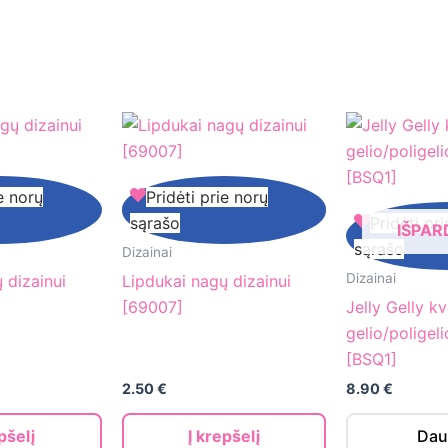
Lipdukai
e norų
Pridėti prie norų
nagų
Jelly
sąrašo
Pridėti pr
IŠPA
dizainui
Gelly
sąrašo
Dizainai
[69007]
kvadratinis
Dizainai
 dizainui
Lipdukai nagų dizainui
gelio/poligeli
[69007]
Jelly Gelly kv
teptukas.
gelio/poligel
[BSQ1]
[BSQ1]
2.50
€
8.90
€
pšelį
Į krepšelį
Dau