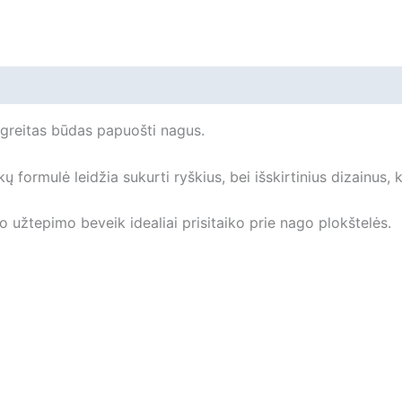
dizainui
[69010]
iliepimai
r greitas būdas papuošti nagus.
kų formulė leidžia sukurti ryškius, bei išskirtinius dizainus,
o užtepimo beveik idealiai prisitaiko prie nago plokštelės.