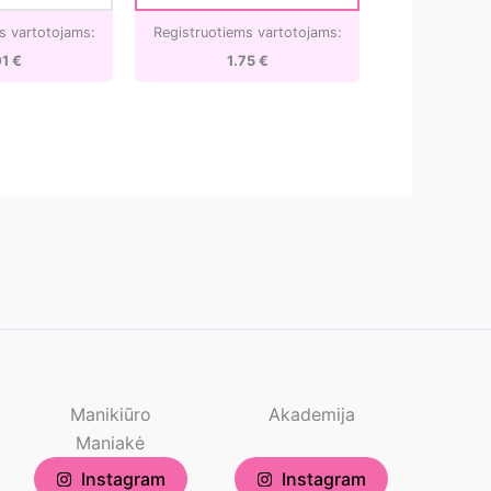
s vartotojams:
Registruotiems vartotojams:
01
€
1.75
€
Manikiūro
Akademija
Maniakė
Instagram
Instagram