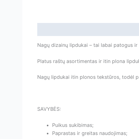
Aprašymas
Papildoma informacija
Ats
Nagų dizainų lipdukai – tai labai patogus i
Platus raštų asortimentas ir itin plona lipdu
Nagų lipdukai itin plonos tekstūros, todėl p
SAVYBĖS:
Puikus sukibimas;
Paprastas ir greitas naudojimas;