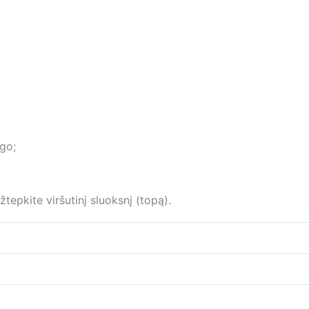
ago;
tepkite viršutinį sluoksnį (topą).