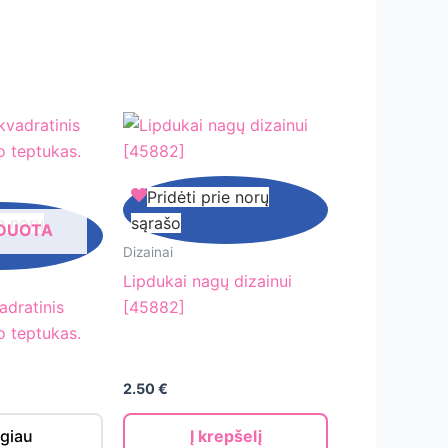
Lipdukai
Pridėti prie norų
nagų
ie norų
sąrašo
RDUOTA
dizainui
Dizainai
[45882]
Lipdukai nagų dizainui
o
adratinis
[45882]
io teptukas.
2.50
€
giau
Į krepšelį