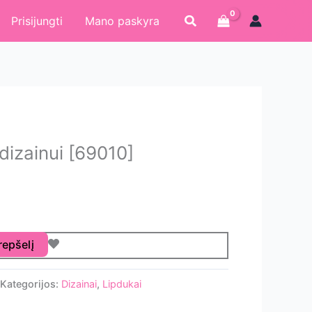
Paieška
Prisijungti
Mano paskyra
dizainui [69010]
krepšelį
Kategorijos:
Dizainai
,
Lipdukai