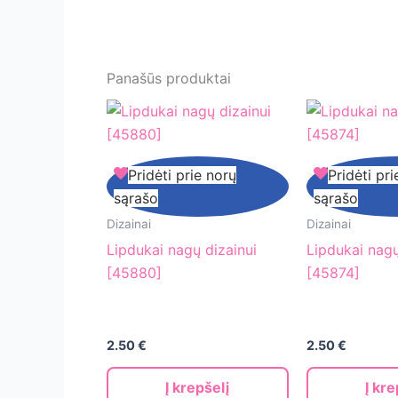
Panašūs produktai
Lipdukai
Lipdukai
Pridėti prie norų
Pridėti pri
nagų
nagų
sąrašo
sąrašo
dizainui
dizainui
Dizainai
Dizainai
[45880]
[45874]
Lipdukai nagų dizainui
Lipdukai nagų
[45880]
[45874]
2.50
€
2.50
€
Į krepšelį
Į kre