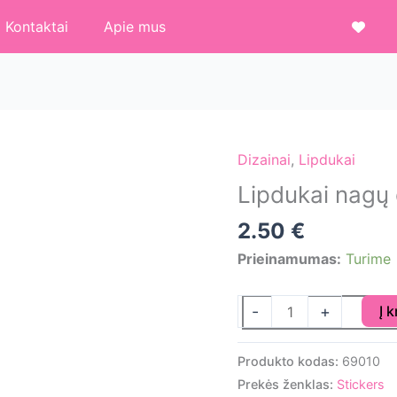
Kontaktai
Apie mus
Dizainai
,
Lipdukai
Lipdukai nagų 
2.50
€
Prieinamumas:
Turime
produkto
-
+
Į 
kiekis:
Lipdukai
Produkto kodas:
69010
nagų
Prekės ženklas:
Stickers