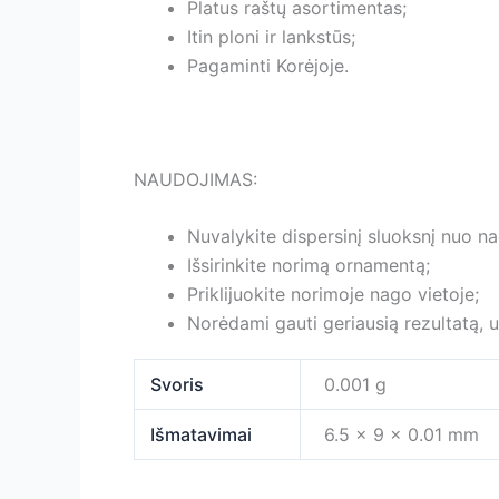
Platus raštų asortimentas;
Itin ploni ir lankstūs;
Pagaminti Korėjoje.
NAUDOJIMAS:
Nuvalykite dispersinį sluoksnį nuo n
Išsirinkite norimą ornamentą;
Priklijuokite norimoje nago vietoje;
Norėdami gauti geriausią rezultatą, už
Svoris
0.001 g
Išmatavimai
6.5 × 9 × 0.01 mm