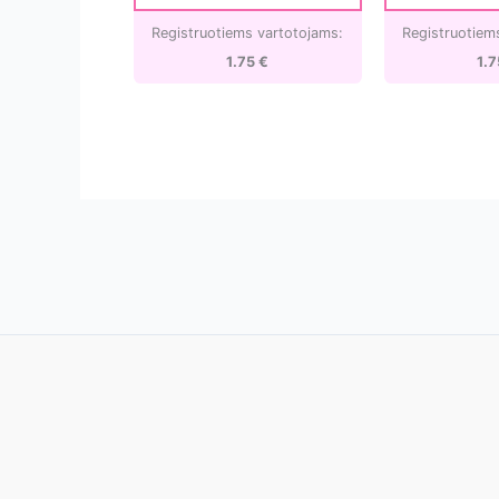
Registruotiems vartotojams:
Registruotiem
1.75
€
1.