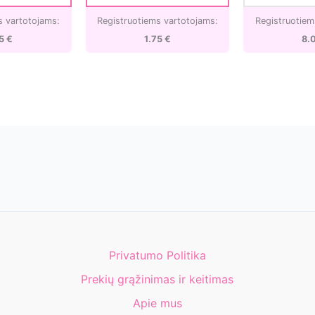
s vartotojams:
Registruotiems vartotojams:
Registruotiem
75
€
1.75
€
8.
Privatumo Politika
Prekių grąžinimas ir keitimas
Apie mus