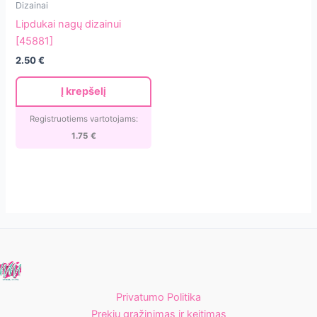
Dizainai
nagų
Lipdukai nagų dizainui
dizainui
[45881]
[45881]
2.50
€
Į krepšelį
Registruotiems vartotojams:
1.75
€
Privatumo Politika
Prekių grąžinimas ir keitimas