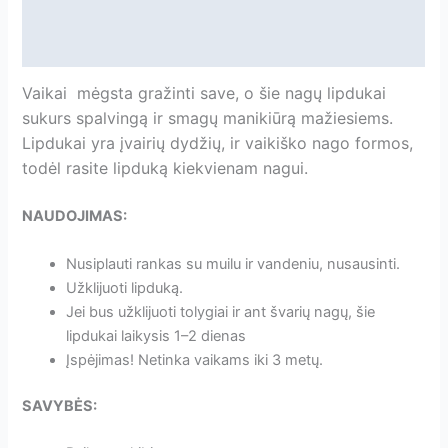
Papildoma informacija
Atsiliepimai
Vaikai mėgsta gražinti save, o šie nagų lipdukai
sukurs spalvingą ir smagų manikiūrą mažiesiems.
Lipdukai yra įvairių dydžių, ir vaikiško nago formos,
todėl rasite lipduką kiekvienam nagui.
NAUDOJIMAS:
Nusiplauti rankas su muilu ir vandeniu, nusausinti.
Užklijuoti lipduką.
Jei bus užklijuoti tolygiai ir ant švarių nagų, šie
lipdukai laikysis 1–2 dienas
Įspėjimas! Netinka vaikams iki 3 metų.
SAVYBĖS: