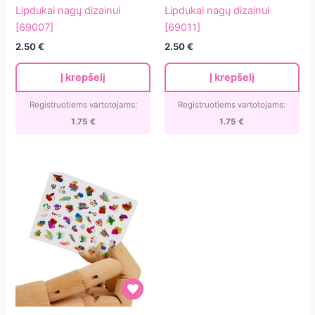
nagų
nagų
Lipdukai nagų dizainui
Lipdukai nagų dizainui
dizainui
dizainui
[69007]
[69011]
[69007]
[69011]
2.50
€
2.50
€
Į krepšelį
Į krepšelį
Registruotiems vartotojams:
Registruotiems vartotojams:
1.75
€
1.75
€
Lipdukai