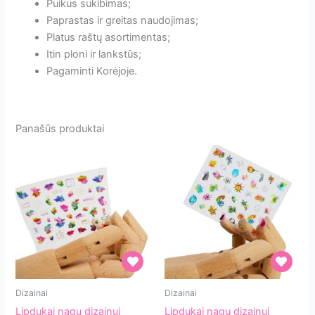
Puikus sukibimas;
Paprastas ir greitas naudojimas;
Platus raštų asortimentas;
Itin ploni ir lankstūs;
Pagaminti Korėjoje.
Panašūs produktai
Lipdukai
Lipdukai
Dizainai
Dizainai
nagų
nagų
Lipdukai nagų dizainui
Lipdukai nagų dizainui