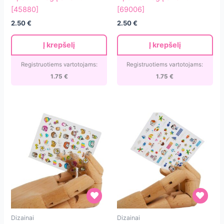
dizainui
dizainui
[45880]
[69006]
[45880]
[69006]
2.50
€
2.50
€
Į krepšelį
Į krepšelį
Registruotiems vartotojams:
Registruotiems vartotojams:
1.75
€
1.75
€
Lipdukai
Lipdukai
Dizainai
Dizainai