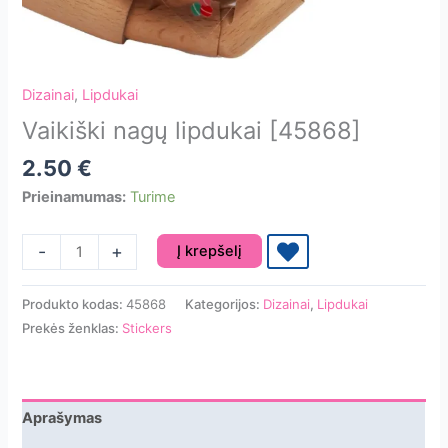
Dizainai
,
Lipdukai
Vaikiški nagų lipdukai [45868]
2.50
€
Prieinamumas:
Turime
produkto
-
+
Į krepšelį
kiekis:
Vaikiški
Produkto kodas:
45868
Kategorijos:
Dizainai
,
Lipdukai
nagų
Prekės ženklas:
Stickers
lipdukai
[45868]
Aprašymas