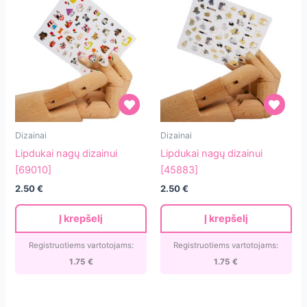
Lipdukai
Lipdukai
Dizainai
Dizainai
nagų
nagų
Lipdukai nagų dizainui
Lipdukai nagų dizainui
dizainui
dizainui
[69010]
[45883]
[69010]
[45883]
2.50
€
2.50
€
Į krepšelį
Į krepšelį
Registruotiems vartotojams:
Registruotiems vartotojams:
1.75
€
1.75
€