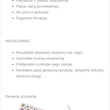
Paprastas ir greitas naudojimas;
Platus raštų asortimentas;
Itin ploni ir lankstūs;
Pagaminti Korėjoje.
NAUDOJIMAS:
Nuvalykite dispersinį sluoksnį nuo nago;
Išsirinkite norimą ornamentą;
Priklijuokite norimoje nago vietoje;
Norėdami gauti geriausią rezultatą, užtepkite viršutinį
sluoksnį (topą).
Panašūs produktai