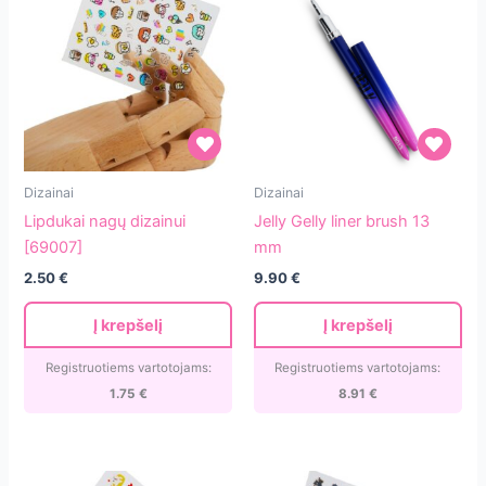
Lipdukai
Jelly
Dizainai
Dizainai
nagų
Gelly
Lipdukai nagų dizainui
Jelly Gelly liner brush 13
dizainui
liner
[69007]
mm
[69007]
brush
2.50
€
9.90
€
13
mm
Į krepšelį
Į krepšelį
Registruotiems vartotojams:
Registruotiems vartotojams:
1.75
€
8.91
€