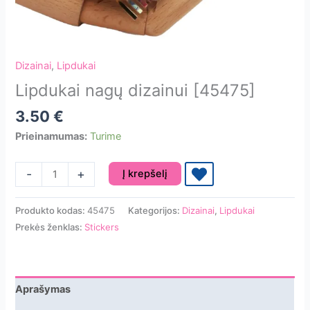
Dizainai
,
Lipdukai
Lipdukai nagų dizainui [45475]
3.50
€
Prieinamumas:
Turime
produkto
-
+
Į krepšelį
kiekis:
Lipdukai
Produkto kodas:
45475
Kategorijos:
Dizainai
,
Lipdukai
nagų
Prekės ženklas:
Stickers
dizainui
[45475]
Aprašymas