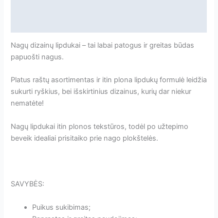
Papildoma informacija
Atsiliepimai
Nagų dizainų lipdukai – tai labai patogus ir greitas būdas
papuošti nagus.
Platus raštų asortimentas ir itin plona lipdukų formulė leidžia
sukurti ryškius, bei išskirtinius dizainus, kurių dar niekur
nematėte!
Nagų lipdukai itin plonos tekstūros, todėl po užtepimo
beveik idealiai prisitaiko prie nago plokštelės.
SAVYBĖS:
Puikus sukibimas;