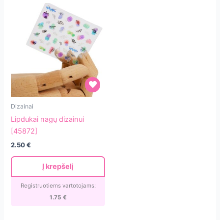
Lipdukai
Dizainai
nagų
Lipdukai nagų dizainui
dizainui
[45872]
[45872]
2.50
€
Į krepšelį
Registruotiems vartotojams:
1.75
€