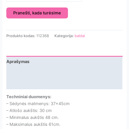
Pranešti, kada turėsime
Produkto kodas:
112368
Kategorija:
baldai
Aprašymas
Papildoma informacija
Atsiliepimai
Techniniai duomenys:
– Sėdynės matmenys: 37x45cm
– Atlošo aukštis: 30 cm
– Minimalus aukštis 48 cm.
– Maksimalus aukštis 61cm.