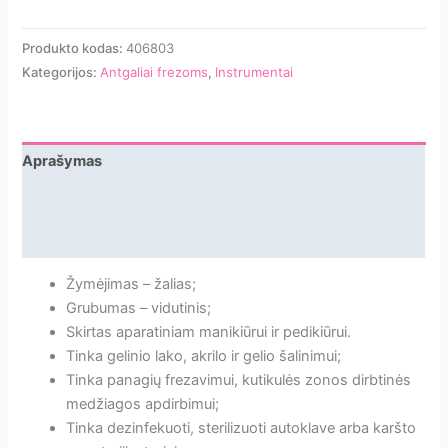
Produkto kodas:
406803
Kategorijos:
Antgaliai frezoms
,
Instrumentai
Aprašymas
Papildoma informacija
Atsiliepimai
Žymėjimas – žalias;
Grubumas – vidutinis;
Skirtas aparatiniam manikiūrui ir pedikiūrui.
Tinka gelinio lako, akrilo ir gelio šalinimui;
Tinka panagių frezavimui, kutikulės zonos dirbtinės
medžiagos apdirbimui;
Tinka dezinfekuoti, sterilizuoti autoklave arba karšto