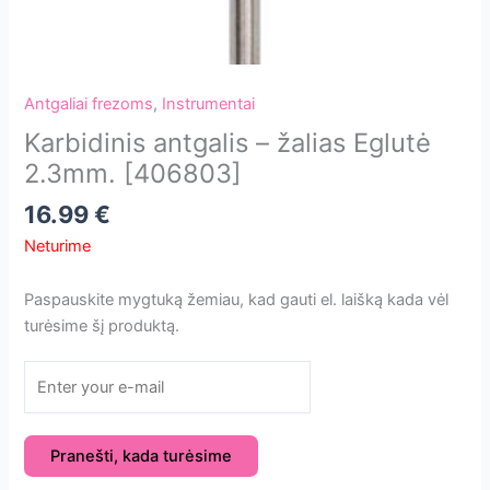
Antgaliai frezoms
,
Instrumentai
Karbidinis antgalis – žalias Eglutė
2.3mm. [406803]
16.99
€
Neturime
Paspauskite mygtuką žemiau, kad gauti el. laišką kada vėl
turėsime šį produktą.
Pranešti, kada turėsime