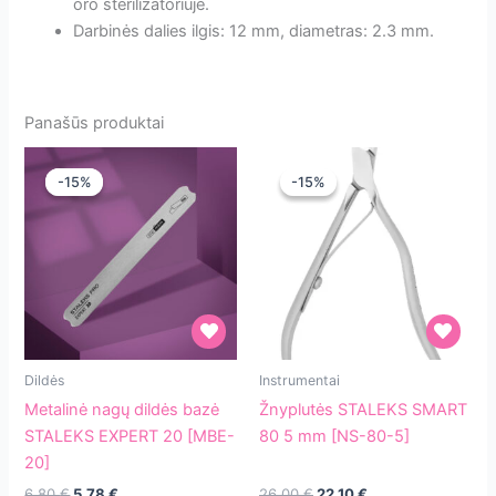
oro sterilizatoriuje.
Darbinės dalies ilgis: 12 mm, diametras: 2.3 mm.
Panašūs produktai
-15%
-15%
-15%
-15%
Metalinė
Žnyplutės
Dildės
Instrumentai
nagų
STALEKS
Metalinė nagų dildės bazė
Žnyplutės STALEKS SMART
dildės
SMART
STALEKS EXPERT 20 [MBE-
80 5 mm [NS-80-5]
bazė
80
20]
STALEKS
5
Original
Current
Original
Current
6.80
€
5.78
€
26.00
€
22.10
€