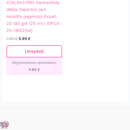
STALEKS PRO Vienkartinės
Vienkartinės
dildės PapmAm (ant
dildės
minkšto pagrindo) Expert
PapmAm
20 180 grit (25 vnt.) [DFCE-
(ant
20-180/25w]
minkšto
Original
Current
7.00
€
5.95
€
pagrindo)
price
price
Expert
was:
is:
Į krepšelį
7.00 €.
5.95 €.
20
180
Registruotiems vartotojams:
grit
5.95
€
(25
vnt.)
[DFCE-
20-
180/25w]