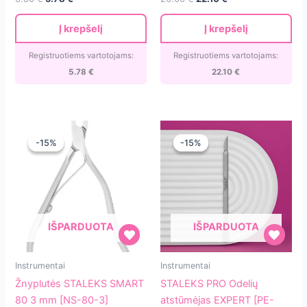
EXPERT
mm
price
price
price
price
20
[NS-
was:
is:
was:
is:
Į krepšelį
Į krepšelį
6.80 €.
5.78 €.
26.00 €.
22.10 €.
[MBE-
80-
20]
5]
Registruotiems vartotojams:
Registruotiems vartotojams:
5.78
€
22.10
€
-15%
-15%
-15%
-15%
IŠPARDUOTA
IŠPARDUOTA
Žnyplutės
STALEKS
Instrumentai
Instrumentai
STALEKS
PRO
Žnyplutės STALEKS SMART
STALEKS PRO Odelių
SMART
Odelių
80 3 mm [NS-80-3]
atstūmėjas EXPERT [PE-