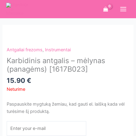
Pereiti
prie
turinio
Antgaliai frezoms
,
Instrumentai
Karbidinis antgalis – mėlynas
(panagėms) [1617B023]
15.90
€
Neturime
Paspauskite mygtuką žemiau, kad gauti el. laišką kada vėl
turėsime šį produktą.