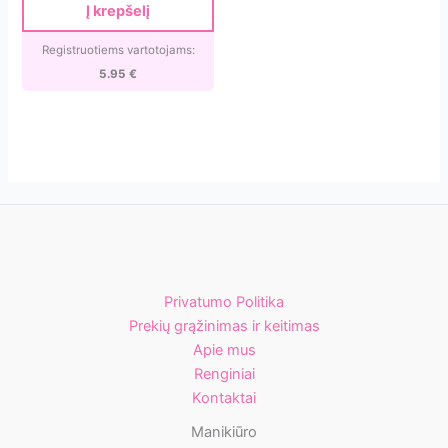
Expert
Į krepšelį
7.00 €.
5.95 €.
20
180
Registruotiems vartotojams:
grit
5.95
€
(25
vnt.)
[DFCE-
20-
180/25w]
Privatumo Politika
Prekių grąžinimas ir keitimas
Apie mus
Renginiai
Kontaktai
Manikiūro