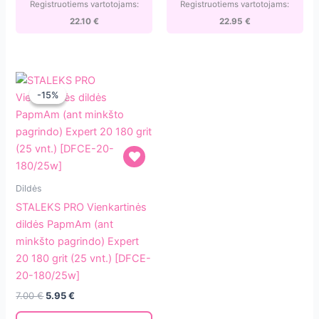
71-
Registruotiems vartotojams:
Registruotiems vartotojams:
14]
22.10
€
22.95
€
-15%
-15%
STALEKS
Dildės
PRO
STALEKS PRO Vienkartinės
Vienkartinės
dildės PapmAm (ant
dildės
minkšto pagrindo) Expert
PapmAm
20 180 grit (25 vnt.) [DFCE-
(ant
20-180/25w]
minkšto
Original
Current
7.00
€
5.95
€
pagrindo)
price
price
was:
is: