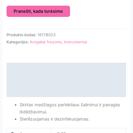
Pranešti, kada turėsime
Produkto kodas:
1617B023
Kategorijos:
Antgaliai frezoms
,
Instrumentai
Aprašymas
Papildoma informacija
Atsiliepimai
Skirtas medžiagos pertėkliaus šalinimui ir panagės
išdildžiavimui.
Sterilizuojamas ir dezinfekuojamas.