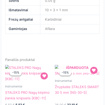
Svoris
0.05 g
Išmatavimai
10 × 3 × 1 mm
Frezų antgaliai
Karbidiniai
Gamintojas
Afilara
Panašūs produktai
IŠPARDUOTA
-15%
-15%
-15%
-15%
Žnyplutės
Instrumentai
STALEKS
STALEKS
Instrumentai
Žnyplutės STALEKS SMART
PRO
SMART
STALEKS PRO Nagų kirpimo
30 5 mm [NS-30-5]
Nagų
30
įrankis knipseris [KBC-11]
kirpimo
5
Original
Current
Original
Current
6.50
€
5.52
€
26.00
€
22.10
€