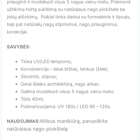
priauginti ir modeliuoti visus 5 nagus vienu metu. Priemonė
užtikrina tvirtą sukibimą su natūralaus nago plokštele be
jokių atšokimų. Puikiai tinka darbui su formelėmis ir tipsais,
taip pat natūralių nagų stiprinimui, nago priauginimui,
korekcijai.
SAVYBĖS:
Tinka UV/LED lempoms;
Konsistencija – labai tirštas, tankus (žele);
Stovintis, stiprus;
Gerai išlaiko architektūrą, nago arkas;
Galima modeliuoti visus 5 nagus vienu metu;
Tūris 40ml;
Polimerizuojama: UV 180s / LED 90 – 120s.
Atlikus manikiūrą, paruoškite
NAUDOJIMAS:
natūralaus nago plokštelę