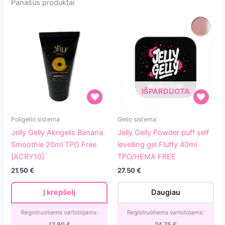
Panašūs produktai
IŠPARDUOTA
Jelly
Jelly
Poligelio sistema
Gelio sistema
Gelly
Gelly
Jelly Gelly Akrigelis Banana
Jelly Gelly Powder puff self
Akrigelis
Powder
Smoothie 20ml TPO Free
levelling gel Fluffy 40ml
Banana
puff
[ACRY10]
TPO/HEMA FREE
Smoothie
self
21.50
€
27.50
€
20ml
levelling
TPO
gel
Į krepšelį
Daugiau
Free
Fluffy
[ACRY10]
40ml
Registruotiems vartotojams:
Registruotiems vartotojams:
TPO/HEMA
12.90
€
24.75
€