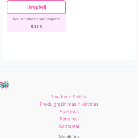
curve
Į krepšelį
120
tips/12
Registruotiems vartotojams:
size
6.23
€
Privatumo Politika
Prekių grąžinimas ir keitimas
Apie mus
Renginiai
Kontaktai
Manikiūro