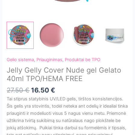
Gelio sistema
,
Priauginimas
,
Produktai be TPO
Jelly Gelly Cover Nude gel Gelato
40ml TPO/HEMA FREE
Original
Current
27.50
€
16.50
€
price
price
Tai stiprus statybinis UV/LED gelis, tirštos konsistencijos.
was:
is:
Šis gelis yra stovintis, todėl neteka ant odelių ir idealiai tinka
27.50 €.
16.50 €.
priauginti ir modeliuoti visus 5 nagus vienu metu. Priemonė
užtikrina tvirtą sukibimą su natūralaus nago plokštele be
jokių atšokimų. Puikiai tinka darbui su formelėmis ir tipsais,
taip pat natūralių nagų stiprinimui, nago priauginimui,