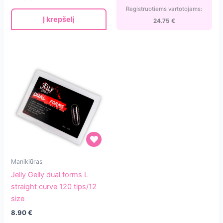
TPO/HEMA
Registruotiems vartotojams:
Į krepšelį
FREE
24.75
€
Jelly
Manikiūras
Gelly
Jelly Gelly dual forms L
dual
straight curve 120 tips/12
forms
size
L
8.90
€
straight