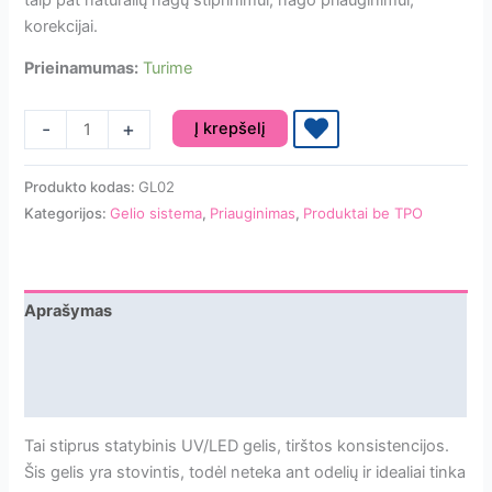
korekcijai.
Prieinamumas:
Turime
produkto
-
+
Į krepšelį
kiekis:
Jelly
Produkto kodas:
GL02
Gelly
Kategorijos:
Gelio sistema
,
Priauginimas
,
Produktai be TPO
Cover
Nude
gel
Gelato
Aprašymas
40ml
Papildoma informacija
TPO/HEMA
FREE
Atsiliepimai
Tai stiprus statybinis UV/LED gelis, tirštos konsistencijos.
Šis gelis yra stovintis, todėl neteka ant odelių ir idealiai tinka