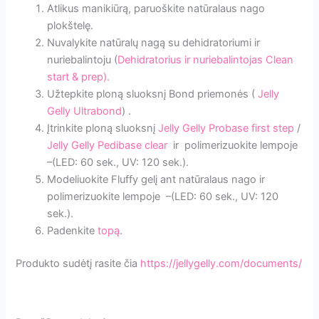
Atlikus manikiūrą, paruoškite natūralaus nago
plokštelę.
Nuvalykite natūralų nagą su dehidratoriumi ir
nuriebalintoju (
Dehidratorius ir nuriebalintojas Clean
start & prep).
Užtepkite ploną sluoksnį Bond priemonės (
Jelly
Gelly Ultrabond
) .
Įtrinkite ploną sluoksnį
Jelly Gelly Probase first step
/
Jelly Gelly Pedibase clear
ir polimerizuokite lempoje
–(LED: 60 sek., UV: 120 sek.).
Modeliuokite Fluffy gelį ant natūralaus nago ir
polimerizuokite lempoje –(LED: 60 sek., UV: 120
sek.).
Padenkite
topą
.
Produkto sudėtį rasite čia
https://jellygelly.com/documents/