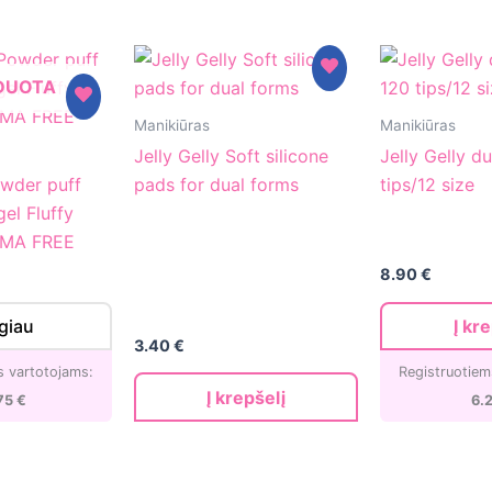
DUOTA
Jelly
Jelly
Manikiūras
Manikiūras
Gelly
Gelly
Jelly Gelly Soft silicone
Jelly Gelly d
Soft
dual
owder puff
pads for dual forms
tips/12 size
silicone
forms
gel Fluffy
pads
120
EMA FREE
for
tips/12
8.90
€
dual
size
forms
giau
Į kr
3.40
€
s vartotojams:
Registruotiem
Į krepšelį
75
€
6.