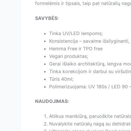
formelėmis ir tipsais, taip pat natūralių nag
SAVYBĖS:
Tinka UV/LED lempoms;
Konsistencija – savaime išsilyginanti,
Hemma Free ir TPO free
Vegan produktas;
Gerai išlaiko architektūrą, lengva mod
Tinka korekcijom ir darbui su viršut
Tūris 40ml;
Polimerizuojama: UV 180s / LED 90 –
NAUDOJIMAS:
Atlikus manikiūrą, paruoškite natūral
Nuvalykite natūralų nagą su dehidrato