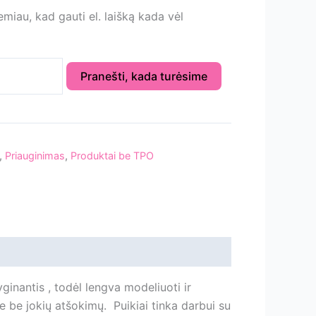
iau, kad gauti el. laišką kada vėl
Pranešti, kada turėsime
,
Priauginimas
,
Produktai be TPO
ginantis , todėl lengva modeliuoti ir
e be jokių atšokimų. Puikiai tinka darbui su