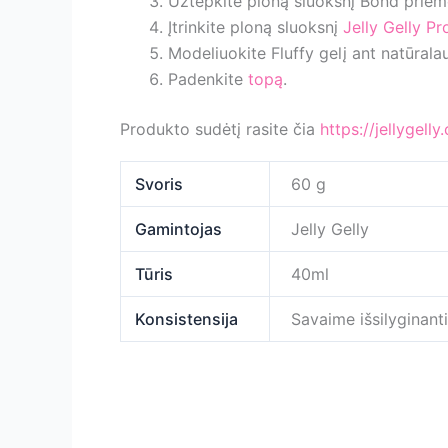
Užtepkite ploną sluoksnį Bond prie
Įtrinkite ploną sluoksnį
Jelly Gelly Pr
Modeliuokite Fluffy gelį ant natūrala
Padenkite
topą
.
Produkto sudėtį rasite čia
https://jellygel
Svoris
60 g
Gamintojas
Jelly Gelly
Tūris
40ml
Konsistensija
Savaime išsilyginant