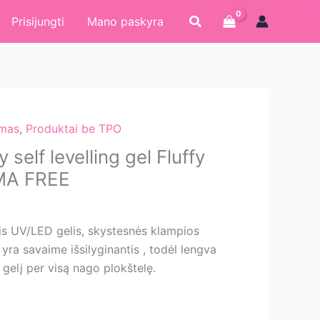
Paieška
Prisijungti
Mano paskyra
imas
,
Produktai be TPO
y self levelling gel Fluffy
MA FREE
tis UV/LED gelis, skystesnės klampios
s yra savaime išsilyginantis , todėl lengva
i gelį per visą nago plokštelę.