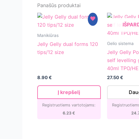
Panašūs produktai
IŠPAR
Jelly
Manikiūras
Gelly
Jelly
Gelio sistema
Jelly Gelly dual forms 120
dual
Gelly
tips/12 size
Jelly Gelly P
forms
Powder
self levelling 
120
puff
40ml TPO/H
tips/12
self
8.90
€
27.50
€
size
levelling
gel
Į krepšelį
Dau
Fluffy
40ml
Registruotiems vartotojams:
Registruotiem
TPO/HEMA
6.23
€
24.
FREE