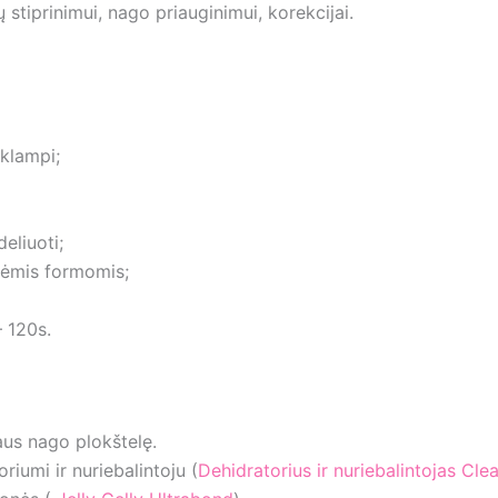
ų stiprinimui, nago priauginimui, korekcijai.
 klampi;
eliuoti;
inėmis formomis;
 120s.
aus nago plokštelę.
riumi ir nuriebalintoju (
Dehidratorius ir nuriebalintojas Clea