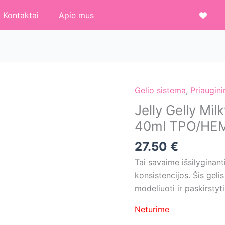
Kontaktai
Apie mus
Gelio sistema
,
Priaugin
Jelly Gelly Milk
40ml TPO/HE
27.50
€
Tai savaime išsilyginan
konsistencijos. Šis geli
modeliuoti ir paskirstyt
Neturime