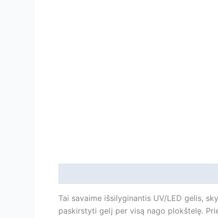
Aprašymas
Papildoma informacija
Ats
Tai savaime išsilyginantis UV/LED gelis, sky
paskirstyti gelį per visą nago plokštelę. Pr