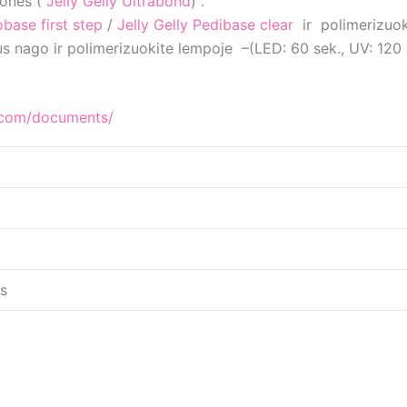
monės (
Jelly Gelly Ultrabond
) .
obase first step
/
Jelly Gelly Pedibase clear
ir polimerizuoki
us nago ir polimerizuokite lempoje –(LED: 60 sek., UV: 120 
ly.com/documents/
is