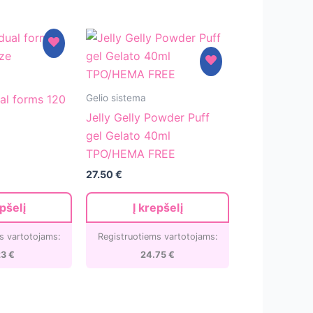
Jelly
Gelio sistema
ual forms 120
Gelly
Jelly Gelly Powder Puff
Powder
gel Gelato 40ml
Puff
TPO/HEMA FREE
gel
27.50
€
Gelato
40ml
epšelį
Į krepšelį
TPO/HEMA
FREE
s vartotojams:
Registruotiems vartotojams:
23
€
24.75
€