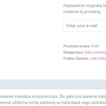
Paspauskite mygtuką žem
turėsime šį produktą.
Produkto kodas:
FL07
Kategorijos:
Gelio sistema
Prekės ženklas:
Jelly Gelly
iliepimai
stesnės klampios konsistencijos. Šis gelis yra savaime išsily
iemonė užtikrina tvirtą sukibimą su natūralaus nago plokštel