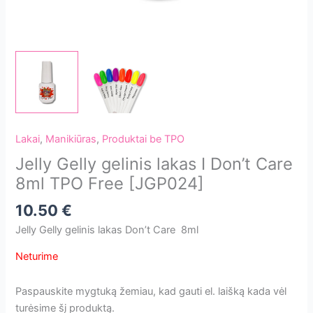
Lakai
,
Manikiūras
,
Produktai be TPO
Jelly Gelly gelinis lakas I Don’t Care
8ml TPO Free [JGP024]
10.50
€
Jelly Gelly gelinis lakas Don’t Care 8ml
Neturime
Paspauskite mygtuką žemiau, kad gauti el. laišką kada vėl
turėsime šį produktą.