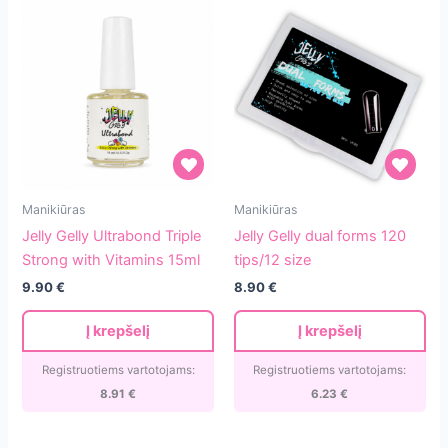
Jelly
Jelly
Manikiūras
Manikiūras
Gelly
Gelly
Jelly Gelly Ultrabond Triple
Jelly Gelly dual forms 120
Ultrabond
dual
Strong with Vitamins 15ml
tips/12 size
Triple
forms
9.90
€
8.90
€
Strong
120
with
tips/12
Į krepšelį
Į krepšelį
Vitamins
size
15ml
Registruotiems vartotojams:
Registruotiems vartotojams:
8.91
€
6.23
€