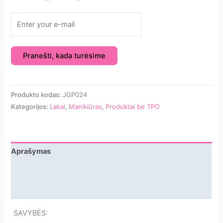
Pranešti, kada turėsime
Produkto kodas:
JGP024
Kategorijos:
Lakai
,
Manikiūras
,
Produktai be TPO
Aprašymas
Papildoma informacija
Atsiliepimai
SAVYBĖS: