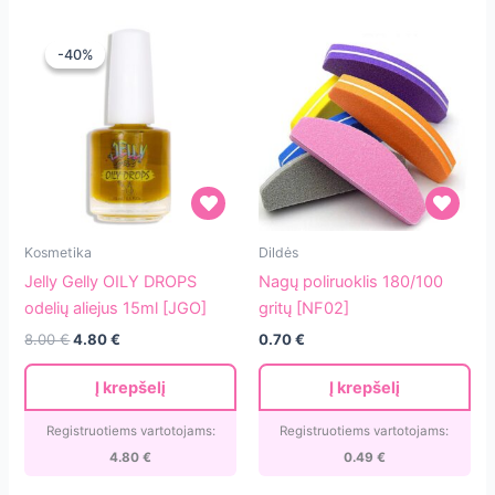
-40%
-40%
Jelly
Nagų
Kosmetika
Dildės
Gelly
poliruoklis
Jelly Gelly OILY DROPS
Nagų poliruoklis 180/100
OILY
180/100
odelių aliejus 15ml [JGO]
gritų [NF02]
DROPS
gritų
Original
Current
8.00
€
4.80
€
0.70
€
odelių
[NF02]
price
price
aliejus
was:
is:
Į krepšelį
Į krepšelį
8.00 €.
4.80 €.
15ml
[JGO]
Registruotiems vartotojams:
Registruotiems vartotojams:
4.80
€
0.49
€