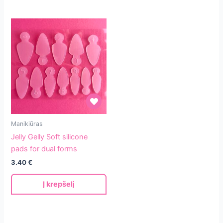
Jelly
Manikiūras
Gelly
Jelly Gelly Soft silicone
Soft
pads for dual forms
silicone
3.40
€
pads
for
Į krepšelį
dual
forms