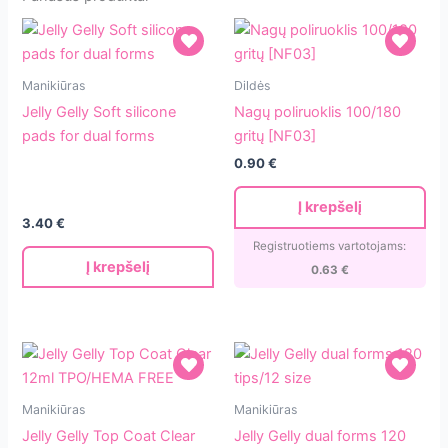
Jelly
Nagų
Manikiūras
Dildės
Gelly
poliruoklis
Jelly Gelly Soft silicone
Nagų poliruoklis 100/180
Soft
100/180
pads for dual forms
gritų [NF03]
silicone
gritų
0.90
€
pads
[NF03]
for
Į krepšelį
dual
3.40
€
forms
Registruotiems vartotojams:
Į krepšelį
0.63
€
Jelly
Jelly
Manikiūras
Manikiūras
Gelly
Gelly
Jelly Gelly Top Coat Clear
Jelly Gelly dual forms 120