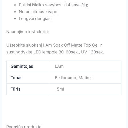
Puikiai išlaiko savybes iki 4 savaičių;
Neturi aitraus kvapo;
Lengvai dengiasi;
Naudojimo instrukcija:
Užtepkite sluoksnį I.Am Soak Off Matte Top Gel ir
sustingdykite LED lempoje 30-60sek., UV-120sek.
Gamintojas
I.Am
Topas
Be lipnumo, Matinis
Tūris
15ml
Panašūs produktai