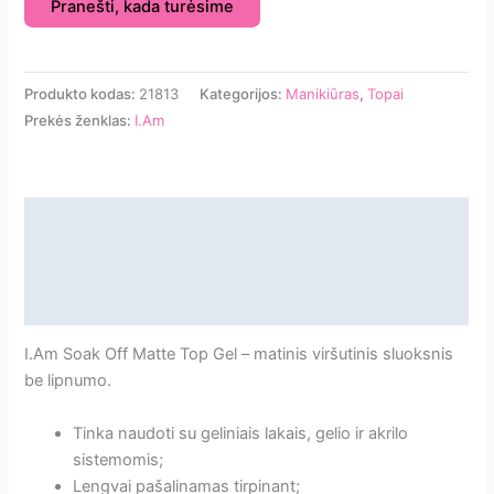
Pranešti, kada turėsime
Produkto kodas:
21813
Kategorijos:
Manikiūras
,
Topai
Prekės ženklas:
I.Am
Aprašymas
Papildoma informacija
Atsiliepimai
I.Am Soak Off Matte Top Gel – matinis viršutinis sluoksnis
be lipnumo.
Tinka naudoti su geliniais lakais, gelio ir akrilo
sistemomis;
Lengvai pašalinamas tirpinant;