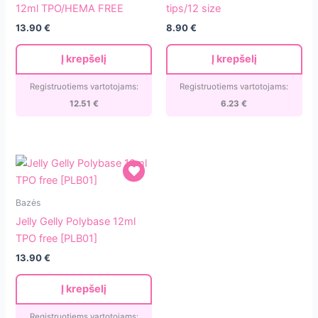
Top
dual
12ml TPO/HEMA FREE
tips/12 size
Coat
forms
13.90
€
8.90
€
Clear
120
12ml
tips/12
Į krepšelį
Į krepšelį
TPO/HEMA
size
FREE
Registruotiems vartotojams:
Registruotiems vartotojams:
12.51
€
6.23
€
Jelly
Bazės
Gelly
Jelly Gelly Polybase 12ml
Polybase
TPO free [PLB01]
12ml
13.90
€
TPO
free
Į krepšelį
[PLB01]
Registruotiems vartotojams: