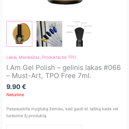
Lakai
,
Manikiūras
,
Produktai be TPO
I.Am Gel Polish – gelinis lakas #066
– Must-Art, TPO Free 7ml.
9.90
€
Neturime
Paspauskite mygtuką žemiau, kad gauti el. laišką kada vėl
turėsime šį produktą.