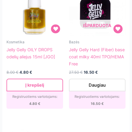
IŠPARDUOTA
Jelly
Jelly
Kosmetika
Bazės
Gelly
Gelly
Jelly Gelly OILY DROPS
Jelly Gelly Hard (Fiber) base
OILY
Hard
odelių aliejus 15ml [JGO]
coat milky 40ml TPO/HEMA
DROPS
(Fiber)
Free
odelių
base
Original
Current
Original
Current
8.00
€
4.80
€
27.50
€
16.50
€
aliejus
coat
price
price
price
price
15ml
milky
was:
is:
was:
is:
Į krepšelį
Daugiau
8.00 €.
4.80 €.
27.50 €.
16.50 €.
[JGO]
40ml
TPO/HEMA
Registruotiems vartotojams:
Registruotiems vartotojams:
Free
4.80
€
16.50
€