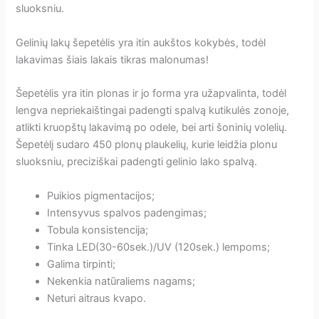
sluoksniu.
Gelinių lakų šepetėlis yra itin aukštos kokybės, todėl
lakavimas šiais lakais tikras malonumas!
Šepetėlis yra itin plonas ir jo forma yra užapvalinta, todėl
lengva nepriekaištingai padengti spalvą kutikulės zonoje,
atlikti kruopštų lakavimą po odele, bei arti šoninių volelių.
Šepetėlį sudaro 450 plonų plaukelių, kurie leidžia plonu
sluoksniu, preciziškai padengti gelinio lako spalvą.
Puikios pigmentacijos;
Intensyvus spalvos padengimas;
Tobula konsistencija;
Tinka LED(30-60sek.)/UV (120sek.) lempoms;
Galima tirpinti;
Nekenkia natūraliems nagams;
Neturi aitraus kvapo.