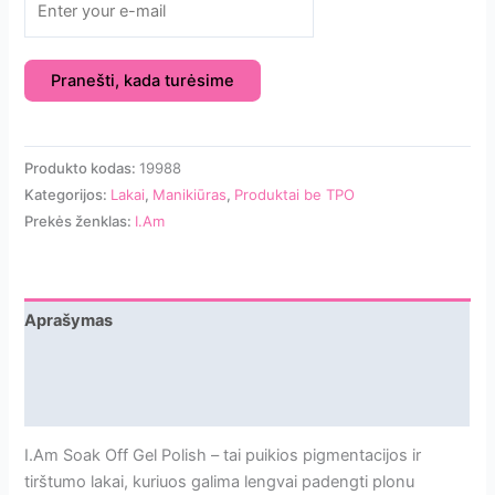
Pranešti, kada turėsime
Produkto kodas:
19988
Kategorijos:
Lakai
,
Manikiūras
,
Produktai be TPO
Prekės ženklas:
I.Am
Aprašymas
Papildoma informacija
Atsiliepimai
I.Am Soak Off Gel Polish – tai puikios pigmentacijos ir
tirštumo lakai, kuriuos galima lengvai padengti plonu