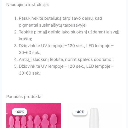
Naudojimo instrukcija:
Pasukinėkite buteliuką tarp savo delnų, kad
pigmentai susimaišytų tarpusavyje;
Tepkite pirmąjį gelinio lako sluoksnį uždarant laisvąjį
kraštą;
Džiovinkite UV lempoje – 120 sek., LED lempoje –
30–60 sek.;
Antrąjį sluoksnį tepkite, norint spalvos sodrumo.;
Džiovinkite UV lempoje – 120 sek., LED lempoje –
30–60 sek.;
Panašūs produktai
-40%
-40%
-40%
-40%