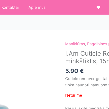
Kontaktai
Apie mus
Manikiūras
,
Pagalbinės
I.Am Cuticle R
minkštiklis, 15
5.90
€
Cuticle remover gel tai 
tinka naudoti namuose 
Neturime
Paspauskite mygtuką žem