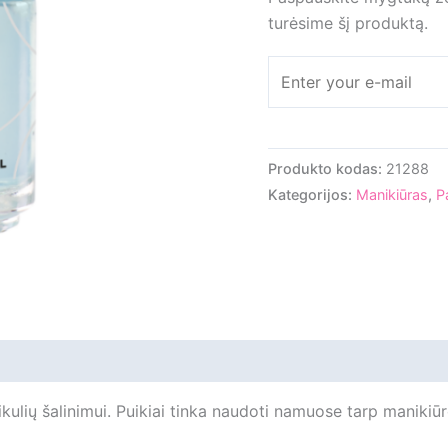
turėsime šį produktą.
Produkto kodas:
21288
Kategorijos:
Manikiūras
,
P
iliepimai
ikulių šalinimui. Puikiai tinka naudoti namuose tarp manikiū