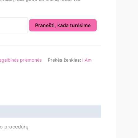
Pranešti, kada turėsime
agalbinės priemonės
Prekės ženklas:
I.Am
ro procedūrų.