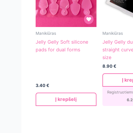
Jelly
Jelly
Manikiūras
Manikiūras
Gelly
Gelly
Jelly Gelly Soft silicone
Jelly Gelly d
Soft
dual
pads for dual forms
straight curv
silicone
forms
size
pads
L
8.90
€
for
straight
dual
curve
Į kre
forms
120
3.40
€
tips/12
Registruotiem
Į krepšelį
size
6.