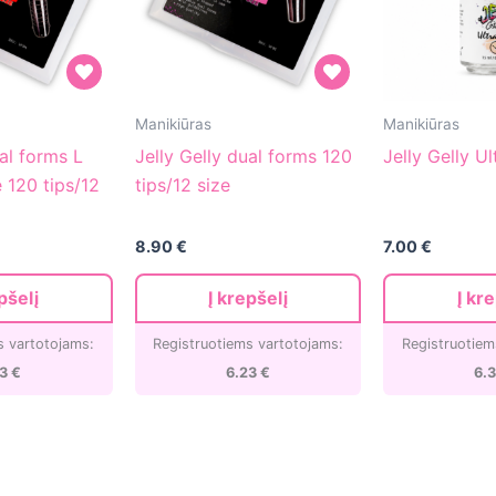
Jelly
Jelly
Manikiūras
Manikiūras
Gelly
Gelly
ual forms L
Jelly Gelly dual forms 120
Jelly Gelly U
dual
Ultrabond
e 120 tips/12
tips/12 size
forms
15ml
120
8.90
€
7.00
€
tips/12
size
pšelį
Į krepšelį
Į kr
s vartotojams:
Registruotiems vartotojams:
Registruotiem
23
€
6.23
€
6.