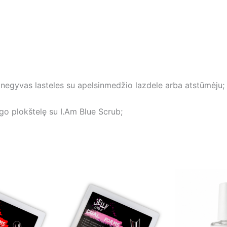
e negyvas lasteles su apelsinmedžio lazdele arba atstūmėju;
go plokštelę su I.Am Blue Scrub;