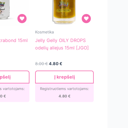
Jelly
Kosmetika
Gelly
ltrabond 15ml
Jelly Gelly OILY DROPS
OILY
odelių aliejus 15ml [JGO]
DROPS
odelių
Original
Current
8.00
€
4.80
€
aliejus
price
price
was:
is:
15ml
epšelį
Į krepšelį
8.00 €.
4.80 €.
[JGO]
s vartotojams:
Registruotiems vartotojams:
30
€
4.80
€