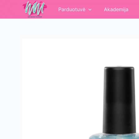
Pereiti
Parduotuvė
Akademija
prie
turinio