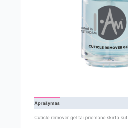
Aprašymas
Papildoma informacija
Ats
Cuticle remover gel tai priemonė skirta kut