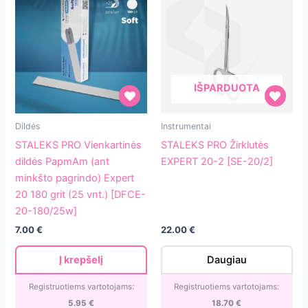
IŠPARDUOTA
STALEKS
STALEKS
Dildės
Instrumentai
PRO
PRO
STALEKS PRO Vienkartinės
STALEKS PRO Žirklutės
Vienkartinės
Žirklutės
dildės PapmAm (ant
EXPERT 20-2 [SE-20/2]
dildės
EXPERT
minkšto pagrindo) Expert
PapmAm
20-
20 180 grit (25 vnt.) [DFCE-
(ant
2
20-180/25w]
minkšto
[SE-
7.00
€
22.00
€
pagrindo)
20/2]
Expert
Į krepšelį
Daugiau
20
180
Registruotiems vartotojams:
Registruotiems vartotojams:
grit
5.95
€
18.70
€