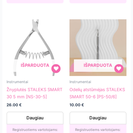
(25
vnt.)
[DFCE-
20-
180/25w]
IŠPARDUOTA
IŠPARDUOTA
Žnyplutės
Odelių
Instrumentai
Instrumentai
STALEKS
atstūmėjas
Žnyplutės STALEKS SMART
Odelių atstūmėjas STALEKS
SMART
STALEKS
30 5 mm [NS-30-5]
SMART 50-6 [PS-50/6]
30
SMART
26.00
€
10.00
€
5
50-
mm
6
Daugiau
Daugiau
[NS-
[PS-
30-
50/6]
Registruotiems vartotojams:
Registruotiems vartotojams: