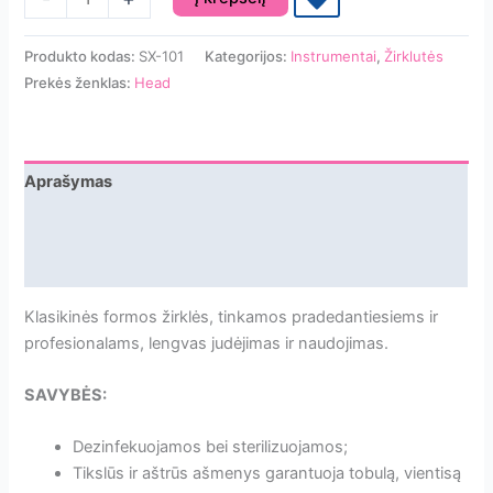
kiekis:
HEAD
Produkto kodas:
SX-101
Kategorijos:
Instrumentai
,
Žirklutės
Profesionalios
Prekės ženklas:
Head
odelių
žirklutės
X-
line,
Aprašymas
ašmenys
Papildoma informacija
16
mm
Atsiliepimai
Klasikinės formos žirklės, tinkamos pradedantiesiems ir
profesionalams, lengvas judėjimas ir naudojimas.
SAVYBĖS:
Dezinfekuojamos bei sterilizuojamos;
Tikslūs ir aštrūs ašmenys garantuoja tobulą, vientisą