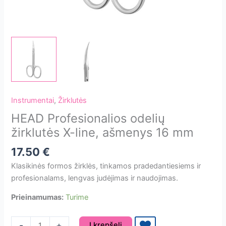
Instrumentai
,
Žirklutės
HEAD Profesionalios odelių
žirklutės X-line, ašmenys 16 mm
17.50
€
Klasikinės formos žirklės, tinkamos pradedantiesiems ir
profesionalams, lengvas judėjimas ir naudojimas.
Prieinamumas:
Turime
produkto
-
+
Į krepšelį