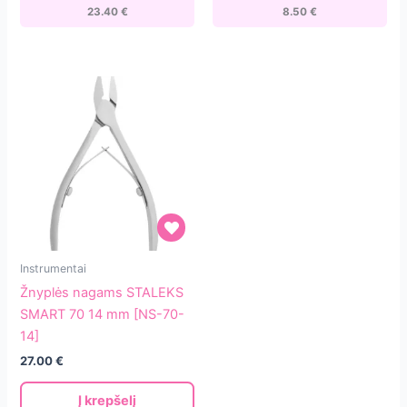
5]
23.40
€
8.50
€
Žnyplės
Instrumentai
nagams
Žnyplės nagams STALEKS
STALEKS
SMART 70 14 mm [NS-70-
SMART
14]
70
27.00
€
14
mm
Į krepšelį