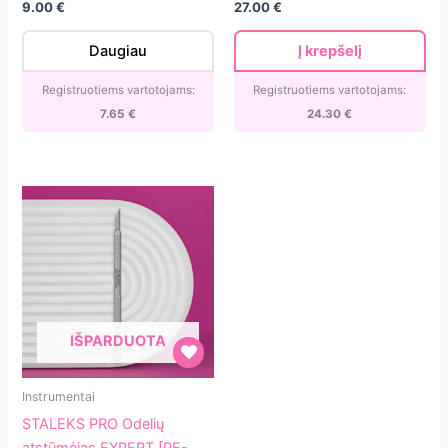
9.00
€
27.00
€
[PE-
14
30/3]
mm
Daugiau
Į krepšelį
[NS-
70-
Registruotiems vartotojams:
Registruotiems vartotojams:
14]
7.65
€
24.30
€
IŠPARDUOTA
STALEKS
Instrumentai
PRO
STALEKS PRO Odelių
Odelių
atstūmėjas EXPERT [PE-