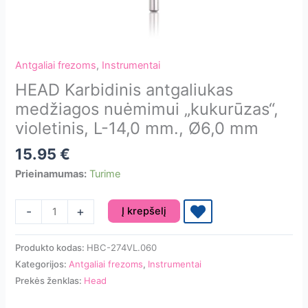
Antgaliai frezoms
,
Instrumentai
HEAD Karbidinis antgaliukas
medžiagos nuėmimui „kukurūzas“,
violetinis, L-14,0 mm., Ø6,0 mm
15.95
€
Prieinamumas:
Turime
produkto
-
+
Į krepšelį
kiekis:
HEAD
Produkto kodas:
HBC-274VL.060
Karbidinis
Kategorijos:
Antgaliai frezoms
,
Instrumentai
antgaliukas
Prekės ženklas:
Head
medžiagos
nuėmimui