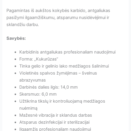
Pagamintas iš aukštos kokybės karbido, antgaliukas
pasižymi ilgaamžiškumu, atsparumu nusidėvėjimui ir
sklandžiu darbu.
Savybės:
Karbidinis antgaliukas profesionaliam naudojimui
Forma: „Kukurūzas“
Tinka gelio ir gelinio lako medžiagos šalinimui
Violetinės spalvos žymėjimas – švelnus
abrazyvumas
Darbinės dalies ilgis: 14,0 mm
Skersmuo: 6,0 mm
Užtikrina tikslų ir kontroliuojamą medžiagos
nuėmimą
Mažesnė vibracija ir sklandus darbas
Atsparus dezinfekcijai ir sterilizacijai
Ilgaamžis profesionaliam naudojimui