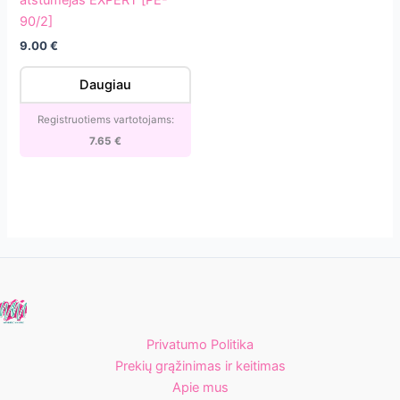
atstūmėjas
90/2]
EXPERT
9.00
€
[PE-
90/2]
Daugiau
Registruotiems vartotojams:
7.65
€
Privatumo Politika
Prekių grąžinimas ir keitimas
Apie mus