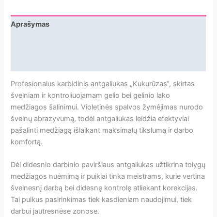
„kukurūzas“,
violetinis,
Aprašymas
L-
Papildoma informacija
14,0
mm.,
Atsiliepimai
Ø6,0
mm
Profesionalus karbidinis antgaliukas „Kukurūzas“, skirtas
švelniam ir kontroliuojamam gelio bei gelinio lako
medžiagos šalinimui. Violetinės spalvos žymėjimas nurodo
švelnų abrazyvumą, todėl antgaliukas leidžia efektyviai
pašalinti medžiagą išlaikant maksimalų tikslumą ir darbo
komfortą.
Dėl didesnio darbinio paviršiaus antgaliukas užtikrina tolygų
medžiagos nuėmimą ir puikiai tinka meistrams, kurie vertina
švelnesnį darbą bei didesnę kontrolę atliekant korekcijas.
Tai puikus pasirinkimas tiek kasdieniam naudojimui, tiek
darbui jautresnėse zonose.