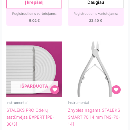
Į krepšelį
Daugiau
[MBE-
80-
20s]
7]
Registruotiems vartotojams:
Registruotiems vartotojams:
5.02
€
23.40
€
IŠPARDUOTA
STALEKS
Žnyplės
Instrumentai
Instrumentai
PRO
nagams
STALEKS PRO Odelių
Žnyplės nagams STALEKS
Odelių
STALEKS
atstūmėjas EXPERT [PE-
SMART 70 14 mm [NS-70-
atstūmėjas
SMART
30/3]
14]
EXPERT
70