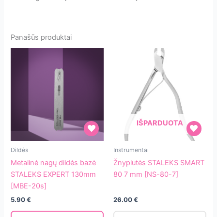
Panašūs produktai
IŠPARDUOTA
Metalinė
Žnyplutės
Dildės
Instrumentai
nagų
STALEKS
Metalinė nagų dildės bazė
Žnyplutės STALEKS SMART
dildės
SMART
STALEKS EXPERT 130mm
80 7 mm [NS-80-7]
bazė
80
[MBE-20s]
STALEKS
7
5.90
€
26.00
€
EXPERT
mm
130mm
[NS-