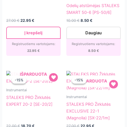
atstūmėjas
(Magnolia)
Odelių atstūmėjas STALEKS
STALEKS
[SX-
SMART 50-6 [PS-50/6]
SMART
22/2m]
Original
Current
Original
Current
27.00
€
22.95
€
10.00
€
8.50
€
50-
price
price
price
price
6
was:
is:
was:
is:
Į krepšelį
Daugiau
27.00 €.
22.95 €.
10.00 €.
8.50 €.
[PS-
50/6]
Registruotiems vartotojams:
Registruotiems vartotojams:
22.95
€
8.50
€
IŠPARDUOTA
-15%
-15%
-15%
-15%
IŠPARDUOTA
STALEKS
Instrumentai
PRO
STALEKS
Instrumentai
STALEKS PRO Žirklutės
Žirklutės
PRO
EXPERT 20-2 [SE-20/2]
STALEKS PRO Žirklutės
EXPERT
Žirklutės
EXCLUSIVE 22-1
20-
EXCLUSIVE
(Magnolia) [SX-22/1m]
2
22-
Original
Current
Original
Current
22.00
€
18.70
€
27.00
€
22.95
€