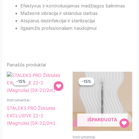
Efektyvus ir kontroliuojamas medžiagos šalinimas
Mažesnė vibracija ir sklandus darbas
Atsparus dezinfekcijai ir sterilizacijai
Ilgaamžis profesionaliam naudojimui
Panašūs produktai
-15%
-15%
-15%
-15%
STALEKS
Instrumentai
PRO
STALEKS PRO Žirklutės
Žirklutės
EXCLUSIVE 22-2
IŠPARDUOTA
EXCLUSIVE
(Magnolia) [SX-22/2m]
22-
Odelių
2
Instrumentai