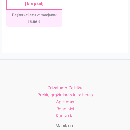
dildės
was:
is:
Į krepšelį
18.30 €.
15.56 €.
abrazyvas
su
Registruotiems vartotojams:
plastikiniu
15.56
€
įdėklu
Spurga
[ATC-
180]
Privatumo Politika
Prekių grąžinimas ir keitimas
Apie mus
Renginiai
Kontaktai
Manikiūro