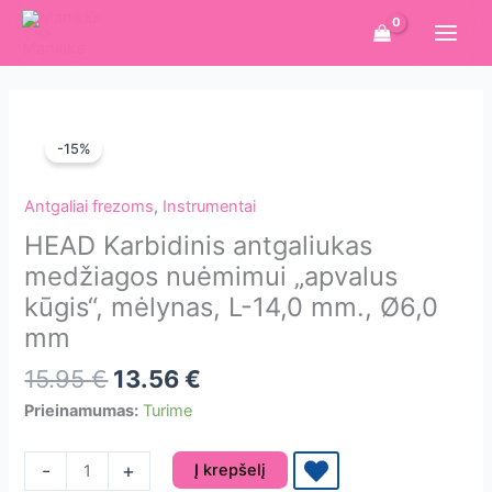
Pereiti
prie
turinio
-15%
Antgaliai frezoms
,
Instrumentai
HEAD Karbidinis antgaliukas
medžiagos nuėmimui „apvalus
kūgis“, mėlynas, L-14,0 mm., Ø6,0
mm
Original
Current
15.95
€
13.56
€
price
price
Prieinamumas:
Turime
was:
is:
15.95 €.
13.56 €.
produkto
-
+
Į krepšelį
kiekis: