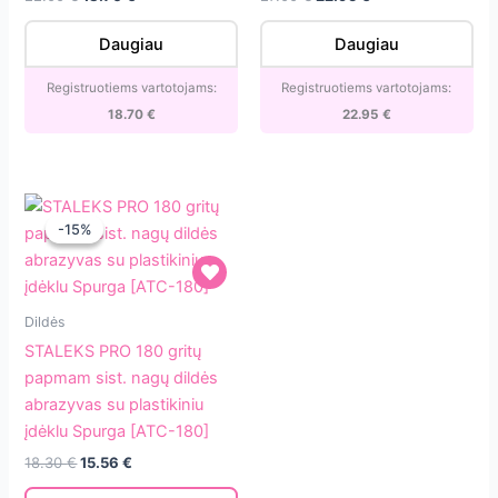
[SE-
1
price
price
price
price
20/2]
(Magnolia)
was:
is:
was:
is:
Daugiau
Daugiau
22.00 €.
18.70 €.
27.00 €.
22.95 €.
[SX-
22/1m]
Registruotiems vartotojams:
Registruotiems vartotojams:
18.70
€
22.95
€
-15%
-15%
STALEKS
Dildės
PRO
STALEKS PRO 180 gritų
180
papmam sist. nagų dildės
gritų
abrazyvas su plastikiniu
papmam
įdėklu Spurga [ATC-180]
sist.
Original
Current
18.30
€
15.56
€
nagų
price
price