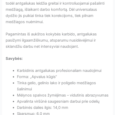
todėl antgaliukas leidžia greitai ir kontroliuojamai pašalinti
medžiagą, išlaikant darbo komfortą. Dėl universalaus
dydžio jis puikiai tinka tiek korekcijoms, tiek pilnam
medžiagos nuėmimui.
Pagamintas iš aukštos kokybės karbido, antgaliukas
pasižymi ilgaamžiškumu, atsparumu nusidėvėjimui ir
sklandžiu darbu net intensyviai naudojant.
Savybės:
Karbidinis antgaliukas profesionaliam naudojimui
Forma: „Apvalus kūgis“
Tinka gelio, gelinio lako ir poligelio medžiagos
šalinimui
Mėlynos spalvos žymėjimas – vidutinis abrazyvumas
Apvalinta viršūnė saugesniam darbui prie odelių
Darbinės dalies ilgis: 14,0 mm
Skersmuo: 6,0 mm