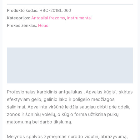
HEAD
Produkto kodas:
HBC-201BL.060
Karbidinis
Kategorijos:
Antgaliai frezoms
,
Instrumentai
antgaliukas
Prekės ženklas:
Head
medžiagos
nuėmimui
„apvalus
kūgis“,
Aprašymas
mėlynas,
Papildoma informacija
L-
14,0
Atsiliepimai
mm.,
Ø6,0
Profesionalus karbidinis antgaliukas „Apvalus kūgis“, skirtas
mm
efektyviam gelio, gelinio lako ir poligelio medžiagos
šalinimui. Apvalinta viršūnė leidžia saugiau dirbti prie odelių
zonos ir šoninių volelių, o kūgio forma užtikrina puikų
matomumą bei darbo tikslumą.
Mėlynos spalvos žymėjimas nurodo vidutinį abrazyvumą,