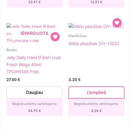
22.41
€
12.51
€
Stiklo
IŠPARDUOTA
Manikiūras
pluoštas
Stiklo pluoštas [XY-1002]
Jelly
[XY-
Bazės
Gelly
1002]
Jelly Gelly Hard (Fiber) coat
Hard
Fresh Beige 40ml
(Fiber)
TPO/HEMA Free
coat
27.50
€
3.20
€
Fresh
Beige
Daugiau
Į krepšelį
40ml
TPO/HEMA
Registruotiems vartotojams:
Registruotiems vartotojams:
Free
24.75
€
2.24
€