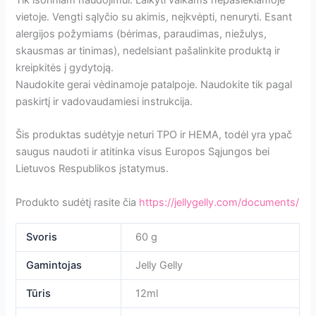
Tik išoriniam naudojimui. Laikyti vaikams nepasiekiamoje
vietoje. Vengti sąlyčio su akimis, neįkvėpti, nenuryti. Esant
alergijos požymiams (bėrimas, paraudimas, niežulys,
skausmas ar tinimas), nedelsiant pašalinkite produktą ir
kreipkitės į gydytoją.
Naudokite gerai vėdinamoje patalpoje. Naudokite tik pagal
paskirtį ir vadovaudamiesi instrukcija.
Šis produktas sudėtyje neturi TPO ir HEMA, todėl yra ypač
saugus naudoti ir atitinka visus Europos Sąjungos bei
Lietuvos Respublikos įstatymus.
Produkto sudėtį rasite čia
https://jellygelly.com/documents/
Svoris
60 g
Gamintojas
Jelly Gelly
Tūris
12ml