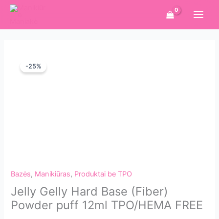
Pereiti
prie
turinio
-25%
Bazės
,
Manikiūras
,
Produktai be TPO
Jelly Gelly Hard Base (Fiber)
Powder puff 12ml TPO/HEMA FREE