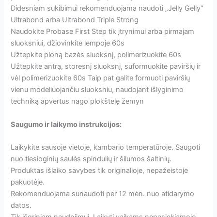
Didesniam sukibimui rekomenduojama naudoti „Jelly Gelly“
Ultrabond arba Ultrabond Triple Strong
Naudokite Probase First Step tik įtrynimui arba pirmajam
sluoksniui, džiovinkite lempoje 60s
Užtepkite ploną bazės sluoksnį, polimerizuokite 60s
Užtepkite antrą, storesnį sluoksnį, suformuokite paviršių ir
vėl polimerizuokite 60s Taip pat galite formuoti paviršių
vienu modeliuojančiu sluoksniu, naudojant išlyginimo
techniką apvertus nago plokštelę žemyn
Saugumo ir laikymo instrukcijos:
Laikykite sausoje vietoje, kambario temperatūroje. Saugoti
nuo tiesioginių saulės spindulių ir šilumos šaltinių.
Produktas išlaiko savybes tik originalioje, nepažeistoje
pakuotėje.
Rekomenduojama sunaudoti per 12 mėn. nuo atidarymo
datos.