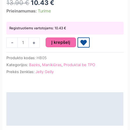
13.90
€
10.43
€
Prieinamumas:
Turime
Registruotiems vartotojams:
10.43
€
produkto
-
+
Į krepšelį
kiekis:
Jelly
Produkto kodas:
HB05
Gelly
Kategorijos:
Bazės
,
Manikiūras
,
Produktai be TPO
Hard
Prekės ženklas:
Jelly Gelly
Base
(Fiber)
Powder
puff
Aprašymas
12ml
Papildoma informacija
TPO/HEMA
FREE
Atsiliepimai