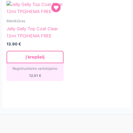
Jelly
Manikiūras
Gelly
Jelly Gelly Top Coat Clear
Top
12ml TPO/HEMA FREE
Coat
13.90
€
Clear
12ml
Į krepšelį
TPO/HEMA
FREE
Registruotiems vartotojams:
12.51
€