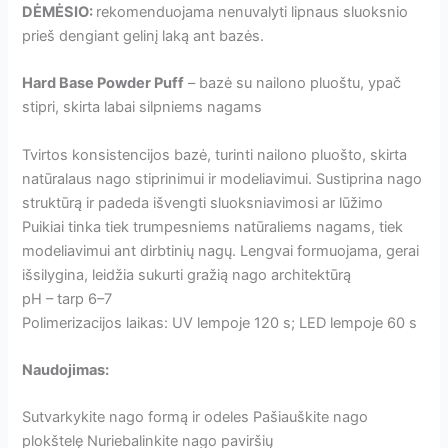
DĖMĖSIO:
rekomenduojama nenuvalyti lipnaus sluoksnio
prieš dengiant gelinį laką ant bazės.
Hard Base Powder Puff
– bazė su nailono pluoštu, ypač
stipri, skirta labai silpniems nagams
Tvirtos konsistencijos bazė, turinti nailono pluošto, skirta
natūralaus nago stiprinimui ir modeliavimui. Sustiprina nago
struktūrą ir padeda išvengti sluoksniavimosi ar lūžimo
Puikiai tinka tiek trumpesniems natūraliems nagams, tiek
modeliavimui ant dirbtinių nagų. Lengvai formuojama, gerai
išsilygina, leidžia sukurti gražią nago architektūrą
pH – tarp 6–7
Polimerizacijos laikas: UV lempoje 120 s; LED lempoje 60 s
Naudojimas:
Sutvarkykite nago formą ir odeles Pašiauškite nago
plokštelę Nuriebalinkite nago paviršių