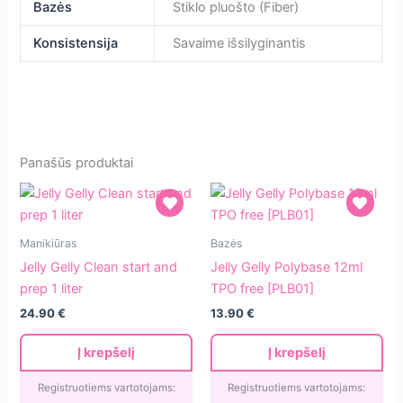
Bazės
Stiklo pluošto (Fiber)
Konsistensija
Savaime išsilyginantis
Panašūs produktai
Jelly
Jelly
Manikiūras
Bazės
Gelly
Gelly
Jelly Gelly Clean start and
Jelly Gelly Polybase 12ml
Clean
Polybase
prep 1 liter
TPO free [PLB01]
start
12ml
24.90
€
13.90
€
and
TPO
prep
free
Į krepšelį
Į krepšelį
1
[PLB01]
liter
Registruotiems vartotojams:
Registruotiems vartotojams: