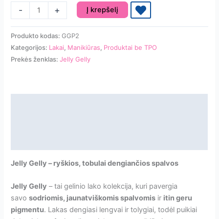
produkto
-
+
Į krepšelį
kiekis:
Gelinis
Produkto kodas:
GGP2
lakas
Kategorijos:
Lakai
,
Manikiūras
,
Produktai be TPO
Jelly
Prekės ženklas:
Jelly Gelly
Gelly
Glitter
Forest
Trouble
Aprašymas
Papildoma informacija
Atsiliepimai
Jelly Gelly – ryškios, tobulai dengiančios spalvos
Jelly Gelly
– tai gelinio lako kolekcija, kuri pavergia
savo
sodriomis, jaunatviškomis spalvomis
ir
itin geru
pigmentu
. Lakas dengiasi lengvai ir tolygiai, todėl puikiai