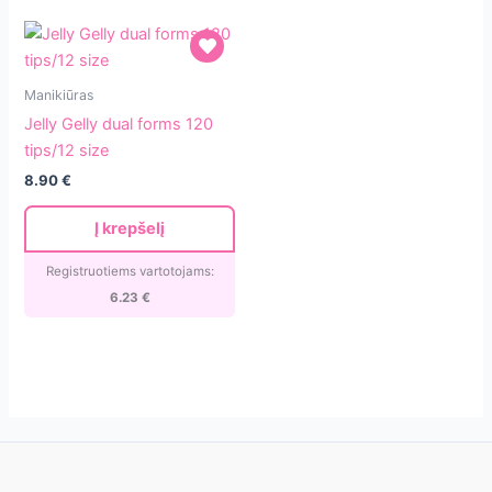
Jelly
Manikiūras
Gelly
Jelly Gelly dual forms 120
dual
tips/12 size
forms
8.90
€
120
tips/12
Į krepšelį
size
Registruotiems vartotojams:
6.23
€