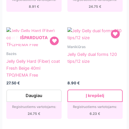
40ml
8.91
€
24.75
€
TPO/HEMA
Free
IŠPARDUOTA
Jelly
Manikiūras
Jelly
Gelly
Bazės
Jelly Gelly dual forms 120
Gelly
dual
Jelly Gelly Hard (Fiber) coat
tips/12 size
Hard
forms
Fresh Beige 40ml
(Fiber)
120
TPO/HEMA Free
coat
tips/12
27.50
€
8.90
€
Fresh
size
Beige
Daugiau
Į krepšelį
40ml
TPO/HEMA
Registruotiems vartotojams:
Registruotiems vartotojams:
Free
24.75
€
6.23
€