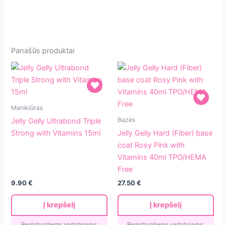
Panašūs produktai
Jelly
Manikiūras
Gelly
Jelly
Bazės
Jelly Gelly Ultrabond Triple
Ultrabond
Gelly
Strong with Vitamins 15ml
Jelly Gelly Hard (Fiber) base
Triple
Hard
coat Rosy Pink with
Strong
(Fiber)
Vitamins 40ml TPO/HEMA
with
base
Free
Vitamins
coat
9.90
€
27.50
€
15ml
Rosy
Pink
Į krepšelį
Į krepšelį
with
Vitamins
Registruotiems vartotojams:
Registruotiems vartotojams: