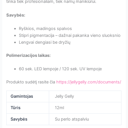
tinka tiek profesionaliam, tiek namų manikiūrui.
Savybės:
Ryškios, madingos spalvos
Stipri pigmentacija – dažnai pakanka vieno sluoksnio
Lengvai dengiasi be dryžių
Polimerizacijos laikas:
60 sek. LED lempoje / 120 sek. UV lempoje
Produkto sudėtį rasite čia
https://jellygelly.com/documents/
Gamintojas
Jelly Gelly
Tūris
12ml
Savybės
Su perlo atspalviu