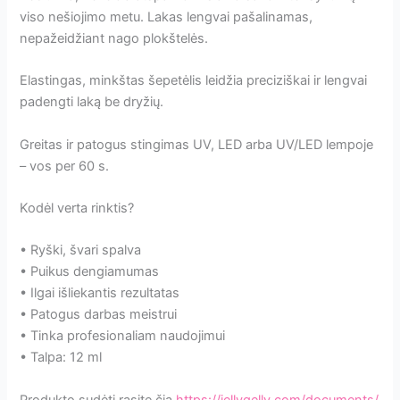
viso nešiojimo metu. Lakas lengvai pašalinamas,
nepažeidžiant nago plokštelės.
Elastingas, minkštas šepetėlis leidžia preciziškai ir lengvai
padengti laką be dryžių.
Greitas ir patogus stingimas UV, LED arba UV/LED lempoje
– vos per 60 s.
Kodėl verta rinktis?
• Ryški, švari spalva
• Puikus dengiamumas
• Ilgai išliekantis rezultatas
• Patogus darbas meistrui
• Tinka profesionaliam naudojimui
• Talpa: 12 ml
Produkto sudėtį rasite čia
https://jellygelly.com/documents/