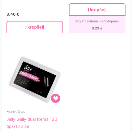
for
tips/12
Į krepšelį
dual
size
3.40
€
forms
Registruotiems vartotojams:
Į krepšelį
6.23
€
Jelly
Manikiūras
Gelly
Jelly Gelly dual forms 120
dual
tips/12 size
forms