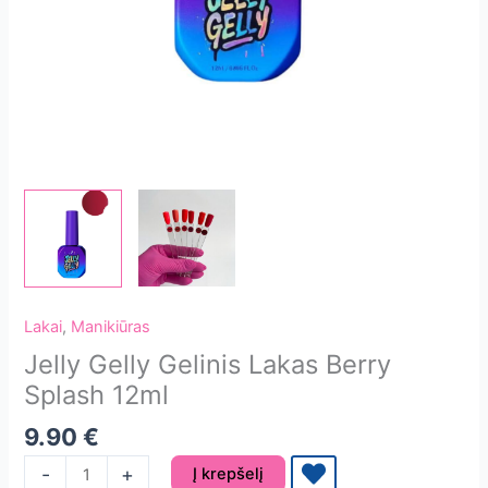
Lakai
,
Manikiūras
Jelly Gelly Gelinis Lakas Berry
Splash 12ml
9.90
€
produkto
-
+
Į krepšelį