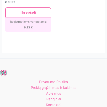
8.90
€
120
tips/12
Į krepšelį
size
Registruotiems vartotojams:
6.23
€
Privatumo Politika
Prekių grąžinimas ir keitimas
Apie mus
Renginiai
Kontaktai