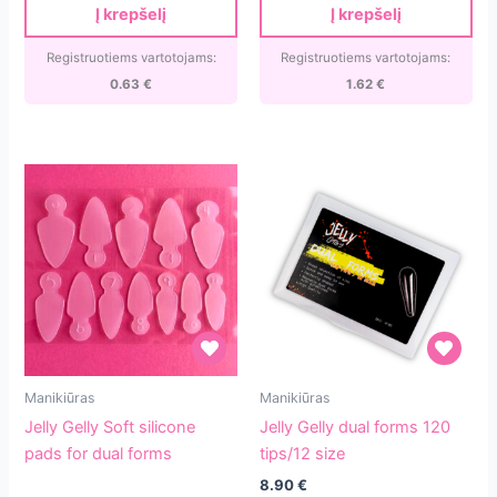
[ND01]
Į krepšelį
Į krepšelį
Registruotiems vartotojams:
Registruotiems vartotojams:
0.63
€
1.62
€
Jelly
Jelly
Manikiūras
Manikiūras
Gelly
Gelly
Jelly Gelly Soft silicone
Jelly Gelly dual forms 120
Soft
dual
pads for dual forms
tips/12 size
silicone
forms
8.90
€
pads
120