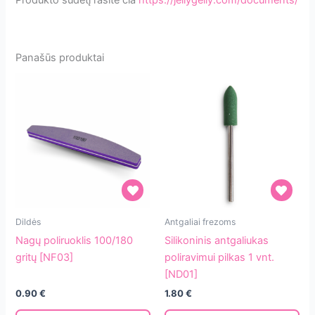
Panašūs produktai
Nagų
Silikoninis
Dildės
Antgaliai frezoms
poliruoklis
antgaliukas
Nagų poliruoklis 100/180
Silikoninis antgaliukas
100/180
poliravimui
gritų [NF03]
poliravimui pilkas 1 vnt.
gritų
pilkas
[ND01]
[NF03]
1
0.90
€
1.80
€
vnt.