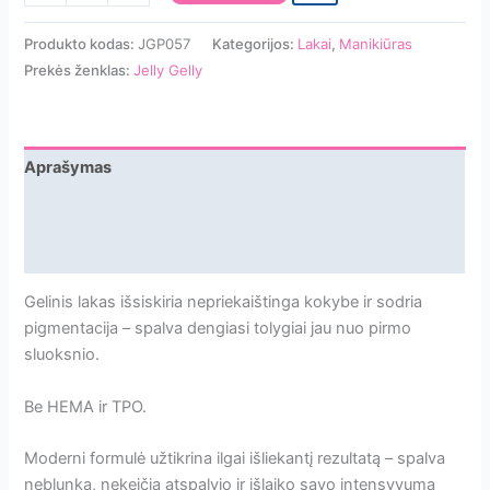
kiekis:
Jelly
Produkto kodas:
JGP057
Kategorijos:
Lakai
,
Manikiūras
Gelly
Prekės ženklas:
Jelly Gelly
Gelinis
Lakas
Berry
Splash
Aprašymas
12ml
Papildoma informacija
Atsiliepimai
Gelinis lakas išsiskiria nepriekaištinga kokybe ir sodria
pigmentacija – spalva dengiasi tolygiai jau nuo pirmo
sluoksnio.
Be HEMA ir TPO.
Moderni formulė užtikrina ilgai išliekantį rezultatą – spalva
neblunka, nekeičia atspalvio ir išlaiko savo intensyvumą